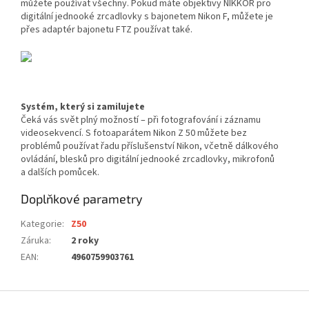
můžete používat všechny. Pokud máte objektivy NIKKOR pro
digitální jednooké zrcadlovky s bajonetem Nikon F, můžete je
přes adaptér bajonetu FTZ používat také.
Systém, který si zamilujete
Čeká vás svět plný možností – při fotografování i záznamu
videosekvencí. S fotoaparátem Nikon Z 50 můžete bez
problémů používat řadu příslušenství Nikon, včetně dálkového
ovládání, blesků pro digitální jednooké zrcadlovky, mikrofonů
a dalších pomůcek.
Doplňkové parametry
Kategorie
:
Z50
Záruka
:
2 roky
EAN
:
4960759903761
Z