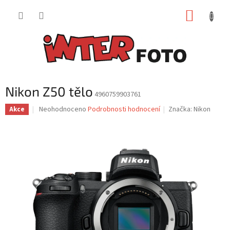
Přejít
NÁKUP
na
obsah
KOŠÍK
Nikon Z50 tělo
4960759903761
Průměrné
Neohodnoceno
Podrobnosti hodnocení
Značka:
Nikon
Akce
hodnocení
produktu
je
0,0
z
5
hvězdiček.