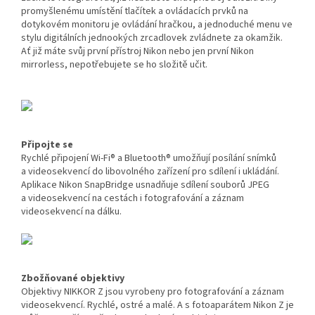
promyšlenému umístění tlačítek a ovládacích prvků na
dotykovém monitoru je ovládání hračkou, a jednoduché menu ve
stylu digitálních jednookých zrcadlovek zvládnete za okamžik.
Ať již máte svůj první přístroj Nikon nebo jen první Nikon
mirrorless, nepotřebujete se ho složitě učit.
Připojte se
Rychlé připojení Wi-Fi® a Bluetooth® umožňují posílání snímků
a videosekvencí do libovolného zařízení pro sdílení i ukládání.
Aplikace Nikon SnapBridge usnadňuje sdílení souborů JPEG
a videosekvencí na cestách i fotografování a záznam
videosekvencí na dálku.
Zbožňované objektivy
Objektivy NIKKOR Z jsou vyrobeny pro fotografování a záznam
videosekvencí. Rychlé, ostré a malé. A s fotoaparátem Nikon Z je