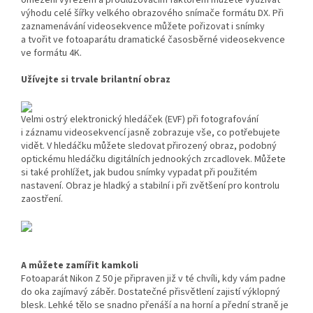
omezení výřezem a prodlužovacím faktorem můžete využívat
výhodu celé šířky velkého obrazového snímače formátu DX. Při
zaznamenávání videosekvence můžete pořizovat i snímky
a tvořit ve fotoaparátu dramatické časosběrné videosekvence
ve formátu 4K.
Užívejte si trvale brilantní obraz
Velmi ostrý elektronický hledáček (EVF) při fotografování
i záznamu videosekvencí jasně zobrazuje vše, co potřebujete
vidět. V hledáčku můžete sledovat přirozený obraz, podobný
optickému hledáčku digitálních jednookých zrcadlovek. Můžete
si také prohlížet, jak budou snímky vypadat při použitém
nastavení. Obraz je hladký a stabilní i při zvětšení pro kontrolu
zaostření.
A můžete zamířit kamkoli
Fotoaparát Nikon Z 50 je připraven již v té chvíli, kdy vám padne
do oka zajímavý záběr. Dostatečné přisvětlení zajistí výklopný
blesk. Lehké tělo se snadno přenáší a na horní a přední straně je