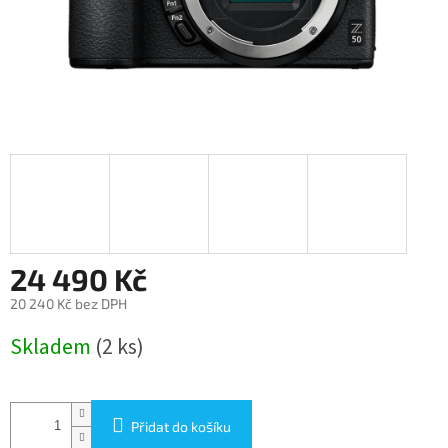
24 490 Kč
20 240 Kč bez DPH
Měrná
Skladem
(2 ks)
cena:
Přidat do košíku