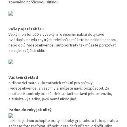
zpevněno hořčíkovou slitinou.
Vaše pojetí záběru
Velký monitor LCD s vysokým rozlišením nabízí dotykové
ovládání ve stylu chytrých telefonů a můžete ho naklonit nahoru
nebo dolů. Videosekvence i autoportréty tak můžete pořizovat
ze zajímavějších úhlů.
Váš tvůrčí vklad
K dispozici máte 20 kreativních efektů pro snímky
i videosekvence, a všechny si můžete navíc přizpůsobit. Za
současné kontroly účinků efektu stačí nastavit jeho intenzitu,
a získáte výsledky, jaké nemá nikdo jiný.
Padne do ruky jak ulitý
Jakmile jednou uchopíte prsty hluboký grip tohoto fotoaparátu a
začnete fotografovat, již nebudete chtít přístroj odložit. Díky