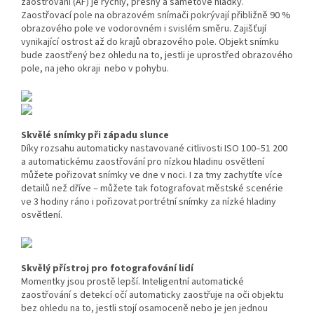
zaostřování (AF) je rychlý, přesný a sametově hladký.
Zaostřovací pole na obrazovém snímači pokrývají přibližně 90 %
obrazového pole ve vodorovném i svislém směru. Zajišťují
vynikající ostrost až do krajů obrazového pole. Objekt snímku
bude zaostřený bez ohledu na to, jestli je uprostřed obrazového
pole, na jeho okraji nebo v pohybu.
Skvělé snímky při západu slunce
Díky rozsahu automaticky nastavované citlivosti ISO 100–51 200
a automatickému zaostřování pro nízkou hladinu osvětlení
můžete pořizovat snímky ve dne v noci. I za tmy zachytíte více
detailů než dříve – můžete tak fotografovat městské scenérie
ve 3 hodiny ráno i pořizovat portrétní snímky za nízké hladiny
osvětlení.
Skvělý přístroj pro fotografování lidí
Momentky jsou prostě lepší. Inteligentní automatické
zaostřování s detekcí očí automaticky zaostřuje na oči objektu
bez ohledu na to, jestli stojí osamoceně nebo je jen jednou