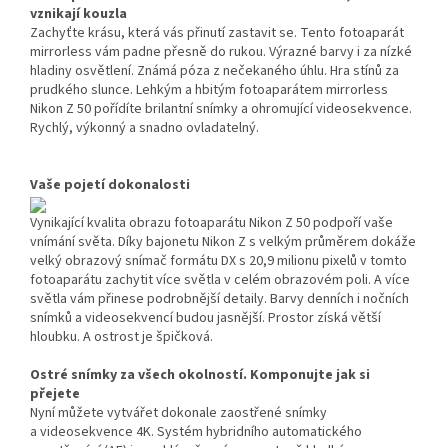
vznikají kouzla
Zachyťte krásu, která vás přinutí zastavit se. Tento fotoaparát
mirrorless vám padne přesně do rukou. Výrazné barvy i za nízké
hladiny osvětlení. Známá póza z nečekaného úhlu. Hra stínů za
prudkého slunce. Lehkým a hbitým fotoaparátem mirrorless
Nikon Z 50 pořídíte brilantní snímky a ohromující videosekvence.
Rychlý, výkonný a snadno ovladatelný.
Vaše pojetí dokonalosti
Vynikající kvalita obrazu fotoaparátu Nikon Z 50 podpoří vaše
vnímání světa. Díky bajonetu Nikon Z s velkým průměrem dokáže
velký obrazový snímač formátu DX s 20,9 milionu pixelů v tomto
fotoaparátu zachytit více světla v celém obrazovém poli. A více
světla vám přinese podrobnější detaily. Barvy denních i nočních
snímků a videosekvencí budou jasnější. Prostor získá větší
hloubku. A ostrost je špičková.
Ostré snímky za všech okolností. Komponujte jak si
přejete
Nyní můžete vytvářet dokonale zaostřené snímky
a videosekvence 4K. Systém hybridního automatického