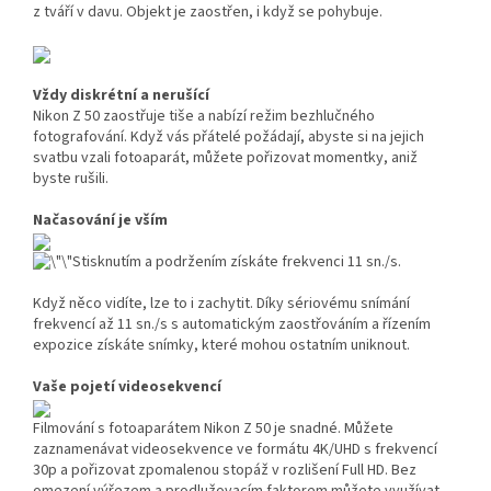
z tváří v davu. Objekt je zaostřen, i když se pohybuje.
Vždy diskrétní a nerušící
Nikon Z 50 zaostřuje tiše a nabízí režim bezhlučného
fotografování. Když vás přátelé požádají, abyste si na jejich
svatbu vzali fotoaparát, můžete pořizovat momentky, aniž
byste rušili.
Načasování je vším
Stisknutím a podržením získáte frekvenci 11 sn./s.
Když něco vidíte, lze to i zachytit. Díky sériovému snímání
frekvencí až 11 sn./s s automatickým zaostřováním a řízením
expozice získáte snímky, které mohou ostatním uniknout.
Vaše pojetí videosekvencí
Filmování s fotoaparátem Nikon Z 50 je snadné. Můžete
zaznamenávat videosekvence ve formátu 4K/UHD s frekvencí
30p a pořizovat zpomalenou stopáž v rozlišení Full HD. Bez