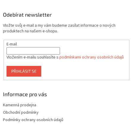
á
p
a
Odebírat newsletter
t
Vložte svůj e-mail a my vám budeme zasílat informace o nových
í
produktech na našem e-shopu.
E-mail
Vložením e-mailu souhlasíte s
podmínkami ochrany osobních údajů
PŘIHLÁSIT SE
Informace pro vás
Kamenná prodejna
Obchodní podmínky
Podmínky ochrany osobních údajů