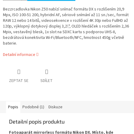
Bezzrcadlovka Nikon Z50 nabízí snímač formátu DX s rozlišením 20,9
Mpx, ISO 100-51 200, hybridní AF, sériové snímání až 11 sn./sec, formát
RAW 12 nebo 14 bitů, videosekvence v rozlišení 4K 30p nebo FullHD až
120p, výklopný dotykový displej 3,2\", OLED hledáček s rozlišením 2,36
Mpix, vestavěný blesk, 1x slot na SDXC kartu s podporou UHS-II,
bezdrátová konektivita Wi-Fi/Bluetooth/NFC, hmotnost 450g včetně
baterie.
Detailní informace
ZEPTAT SE
SDÍLET
Popis
Podobné (1)
Diskuze
Detailní popis produktu
Fotoaparát mirrorless formátu Nikon DX. Místo, kde