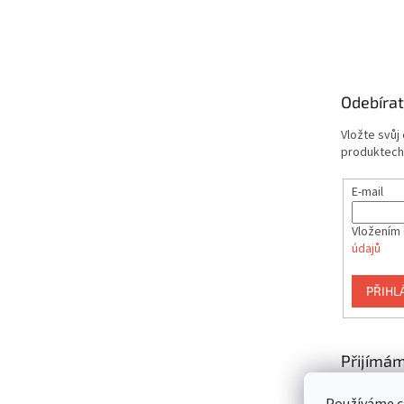
Z
á
p
a
t
Odebírat
í
Vložte svůj
produktech
E-mail
Vložením 
údajů
PŘIHL
Přijímám
platby