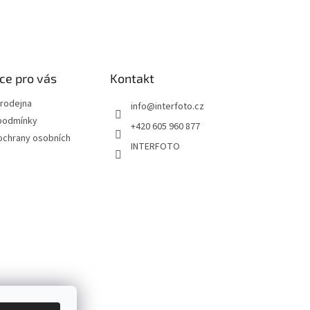
ce pro vás
Kontakt
rodejna
info
@
interfoto.cz
podmínky
+420 605 960 877
ochrany osobních
INTERFOTO