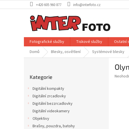
Přejít
+420 605 960 877
info@interfoto.cz
na
obsah
Fotografické služby
Tiskové služby
Ostatní 
Domů
Blesky, osvětlení
Systémové blesky
P
Oly
o
Přeskočit
s
Průměr
Neohod
Kategorie
kategorie
t
hodnoce
r
produkt
Digitální kompakty
a
je
Digitální zrcadlovky
0,0
n
z
Digitální bezzrcadlovky
n
5
í
Digitální videokamery
hvězdič
p
Objektivy
a
Brašny, pouzdra, batohy