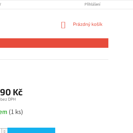
 OSOBNÍCH ÚDAJŮ
Přihlášení
NÁKUPNÍ
Prázdný košík
KOŠÍK
990 Kč
 bez DPH
dem
(1 ks)