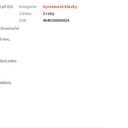
 při ISO
Kategorie
:
Systémové blesky
Záruka
:
2 roky
EAN
:
4545350050924
hronizační
00 mm,
tlení nebo
 MANUAL