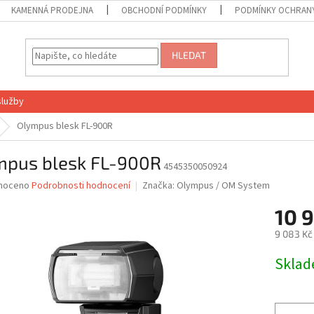
KAMENNÁ PRODEJNA
OBCHODNÍ PODMÍNKY
PODMÍNKY OCHRANY
HLEDAT
služby
Olympus blesk FL-900R
mpus blesk FL-900R
4545350050924
né
noceno
Podrobnosti hodnocení
Značka:
Olympus / OM System
ní
10 
u
9 083 Kč
Měrná
Skla
cena:
ek.