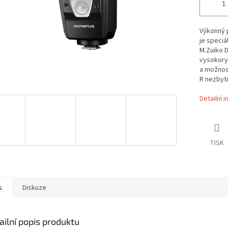
Výkonný p
je speciá
M.Zuiko D
vysokoryc
a možnost
R nezbyt
Detailní 
TISK
s
Diskuze
ailní popis produktu