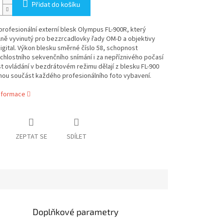
Přidat do košíku
rofesionální externí blesk Olympus FL-900R, který
lně vyvinutý pro bezzrcadlovky řady OM-D a objektivy
igital. Výkon blesku směrné číslo 58, schopnost
hlostního sekvenčního snímání i za nepříznivého počasí
 ovládání v bezdrátovém režimu dělají z blesku FL-900
nou součást každého profesionálního foto vybavení.
informace
ZEPTAT SE
SDÍLET
Doplňkové parametry