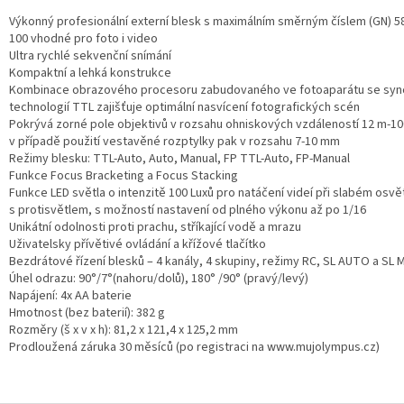
Výkonný profesionální externí blesk s maximálním směrným číslem (GN) 58
100 vhodné pro foto i video
Ultra rychlé sekvenční snímání
Kompaktní a lehká konstrukce
Kombinace obrazového procesoru zabudovaného ve fotoaparátu se sync
technologií TTL zajišťuje optimální nasvícení fotografických scén
Pokrývá zorné pole objektivů v rozsahu ohniskových vzdáleností 12 m-1
v případě použití vestavěné rozptylky pak v rozsahu 7-10 mm
Režimy blesku: TTL-Auto, Auto, Manual, FP TTL-Auto, FP-Manual
Funkce Focus Bracketing a Focus Stacking
Funkce LED světla o intenzitě 100 Luxů pro natáčení videí při slabém osvě
s protisvětlem, s možností nastavení od plného výkonu až po 1/16
Unikátní odolnosti proti prachu, stříkající vodě a mrazu
Uživatelsky přívětivé ovládání a křížové tlačítko
Bezdrátové řízení blesků – 4 kanály, 4 skupiny, režimy RC, SL AUTO a SL
Úhel odrazu: 90°/7°(nahoru/dolů), 180° /90° (pravý/levý)
Napájení: 4x AA baterie
Hmotnost (bez baterií): 382 g
Rozměry (š x v x h): 81,2 x 121,4 x 125,2 mm
Prodloužená záruka 30 měsíců (po registraci na www.mujolympus.cz)