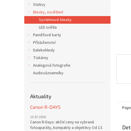
n
Stativy
e
Blesky, osvětlení
l
Systémové blesky
LED světla
Paměťové karty
Příslušenství
Dalekohledy
Tiskárny
Analogová fotografie
Audiozáznamníky
Aktuality
Canon R-DAYS
Popi
13.07.2026
Canon R-Days: akční ceny na vybrané
Det
fotoaparáty, kompakty a objektivy Od 13.