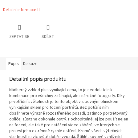
Detailní informace
ZEPTAT SE
SDÍLET
Popis
Diskuze
Detailní popis produktu
Nádherný vzhled plus vynikající cena, to je neodolatelná
kombinace pro všechny začínající, ale i náročné fotografy. Díky
prvotřídní světelnosti je tento objektiv s pevným ohniskem
vynikajícím sklem pro focení portrétů. Bez potíží s ním
dosáhnete výrazně rozostřeného pozadí, zatímco portrétovaný
obličej zůstane dokonale ostrý. Pochopitelně jej lze použít nejen
na focení, ale také pro natáčení video záběrů, ve kterých se
projeví jeho extrémně rychlé ostření. Kromě všech výtečných
vlastností navíc ještě dobře vypadá. Štíhlé, kovově vzhlížející