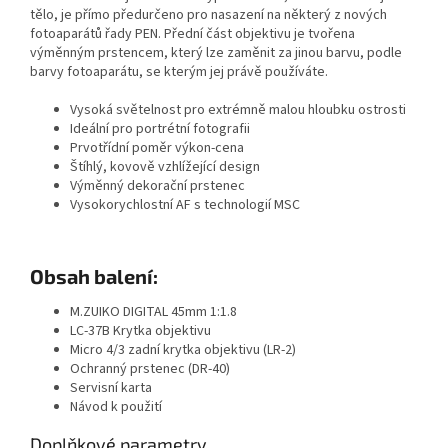
tělo, je přímo předurčeno pro nasazení na některý z nových
fotoaparátů řady PEN. Přední část objektivu je tvořena
výměnným prstencem, který lze zaměnit za jinou barvu, podle
barvy fotoaparátu, se kterým jej právě používáte.
Vysoká světelnost pro extrémně malou hloubku ostrosti
Ideální pro portrétní fotografii
Prvotřídní poměr výkon-cena
Štíhlý, kovově vzhlížející design
Výměnný dekorační prstenec
Vysokorychlostní AF s technologií MSC
Obsah balení:
M.ZUIKO DIGITAL 45mm 1:1.8
LC-37B Krytka objektivu
Micro 4/3 zadní krytka objektivu (LR-2)
Ochranný prstenec (DR-40)
Servisní karta
Návod k použití
Doplňkové parametry