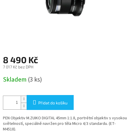
8 490 Kč
7 017 Kč bez DPH
Měrná
Skladem
(3 ks)
cena:
Přidat do košíku
PEN Objektiv M.ZUIKO DIGITAL 45mm 1:1.8, portrétní objektiv s vysokou
světelností, speciálně navržen pro těla Micro 4/3 standardu. (ET-
M4518).