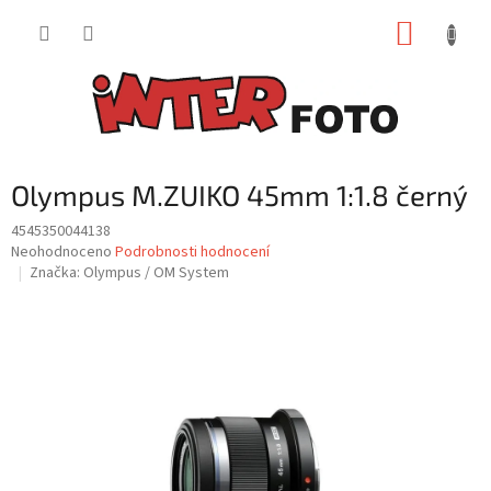
Přejít
NÁKUP
na
obsah
KOŠÍK
Olympus M.ZUIKO 45mm 1:1.8 černý
4545350044138
Průměrné
Neohodnoceno
Podrobnosti hodnocení
hodnocení
Značka:
Olympus / OM System
produktu
je
0,0
z
5
hvězdiček.