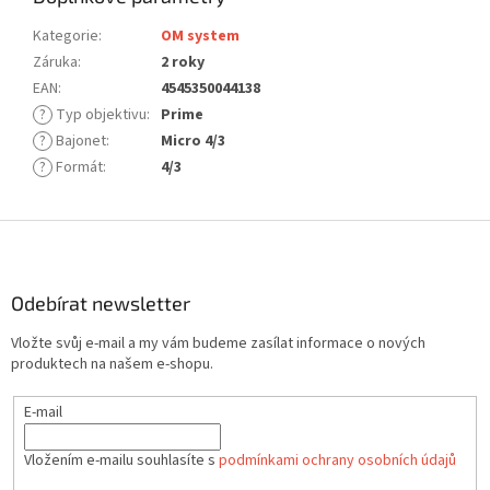
Kategorie
:
OM system
Záruka
:
2 roky
EAN
:
4545350044138
?
Typ objektivu
:
Prime
?
Bajonet
:
Micro 4/3
?
Formát
:
4/3
Z
á
p
a
Odebírat newsletter
t
Vložte svůj e-mail a my vám budeme zasílat informace o nových
í
produktech na našem e-shopu.
E-mail
Vložením e-mailu souhlasíte s
podmínkami ochrany osobních údajů