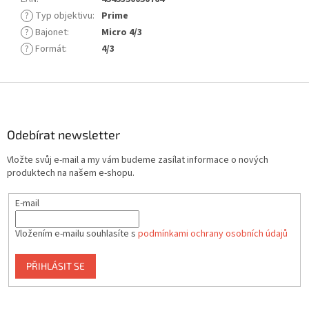
?
Typ objektivu
:
Prime
?
Bajonet
:
Micro 4/3
?
Formát
:
4/3
Z
á
p
a
Odebírat newsletter
t
Vložte svůj e-mail a my vám budeme zasílat informace o nových
í
produktech na našem e-shopu.
E-mail
Vložením e-mailu souhlasíte s
podmínkami ochrany osobních údajů
PŘIHLÁSIT SE