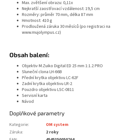
Max. zvětšení obrazu: 0,11x
Nejkratší zaostřovací vzdálenost: 19,5 cm
Rozměry: průměr 70 mm, délka 87 mm
Hmotnost: 410 g
Prodloužená záruka 30 měsíců (po registraci na
www.mujolympus.cz)
Obsah balení:
Objektiv M.Zuiko Digital ED 25 mm 1:1.2 PRO
Sluneční clona LH-66B
Přední krytka objektivu LC-62F
Zadní krytka objektivu LR-2
Pouzdro objektivu LSC-0811
Servisní karta
Návod
Doplňkové parametry
Kategorie
:
OM system
Záruka
:
2 roky
EAN
:
4545350050764