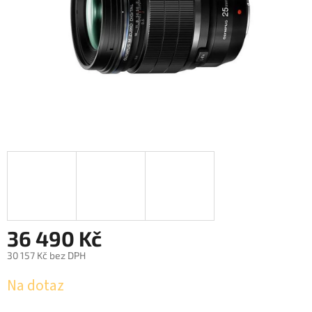
36 490 Kč
30 157 Kč bez DPH
Měrná
Na dotaz
cena: