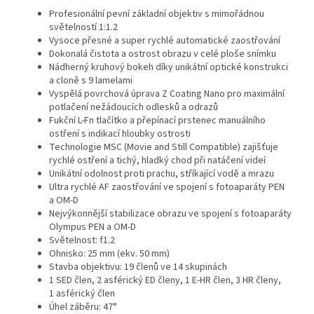
Profesionální pevní základní objektiv s mimořádnou
světelností 1:1.2
Vysoce přesné a super rychlé automatické zaostřování
Dokonalá čistota a ostrost obrazu v celé ploše snímku
Nádherný kruhový bokeh díky unikátní optické konstrukci
a cloně s 9 lamelami
Vyspělá povrchová úprava Z Coating Nano pro maximální
potlačení nežádoucích odlesků a odrazů
Fukční L-Fn tlačítko a přepínací prstenec manuálního
ostření s indikací hloubky ostrosti
Technologie MSC (Movie and Still Compatible) zajišťuje
rychlé ostření a tichý, hladký chod při natáčení videí
Unikátní odolnost proti prachu, stříkající vodě a mrazu
Ultra rychlé AF zaostřování ve spojení s fotoaparáty PEN
a OM-D
Nejvýkonnější stabilizace obrazu ve spojení s fotoaparáty
Olympus PEN a OM-D
Světelnost: f1.2
Ohnisko: 25 mm (ekv. 50 mm)
Stavba objektivu: 19 členů ve 14 skupinách
1 SED člen, 2 asférický ED členy, 1 E-HR člen, 3 HR členy,
1 asférický člen
Úhel záběru: 47°