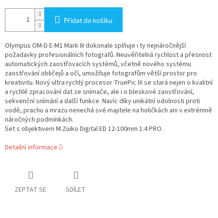
Přidat do košíku
Olympus OM-D E-M1 Mark III dokonale splňuje i ty nejnáročnější
požadavky profesionálních fotografů. Neuvěřitelná rychlost a přesnost
automatických zaostřovacích systémů, včetně nového systému
zaostřování obličejů a očí, umožňuje fotografům větší prostor pro
kreativitu. Nový ultra rychlý procesor TruePic IX se stará nejen o kvalitní
a rychlé zpracování dat ze snímače, ale i o bleskové zaostřování,
sekvenční snímání a další funkce. Navíc díky unikátní odolnosti proti
vodě, prachu a mrazu nenechá své majitele na holičkách ani v extrémně
náročných podmínkách.
Set s objektivem M.Zuiko Digital ED 12-100mm 1:4 PRO.
Detailní informace
ZEPTAT SE
SDÍLET