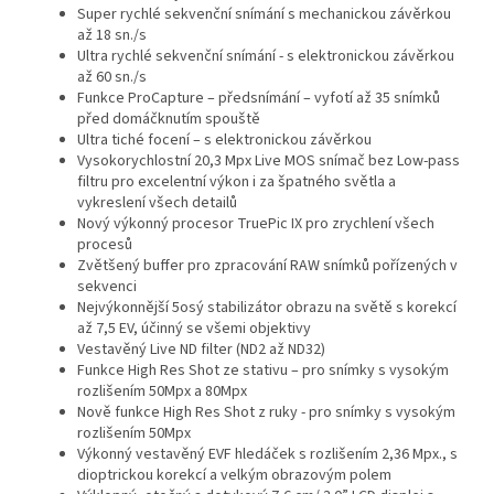
Super rychlé sekvenční snímání s mechanickou závěrkou
až 18 sn./s
Ultra rychlé sekvenční snímání - s elektronickou závěrkou
až 60 sn./s
Funkce ProCapture – předsnímání – vyfotí až 35 snímků
před domáčknutím spouště
Ultra tiché focení – s elektronickou závěrkou
Vysokorychlostní 20,3 Mpx Live MOS snímač bez Low-pass
filtru pro excelentní výkon i za špatného světla a
vykreslení všech detailů
Nový výkonný procesor TruePic IX pro zrychlení všech
procesů
Zvětšený buffer pro zpracování RAW snímků pořízených v
sekvenci
Nejvýkonnější 5osý stabilizátor obrazu na světě s korekcí
až 7,5 EV, účinný se všemi objektivy
Vestavěný Live ND filter (ND2 až ND32)
Funkce High Res Shot ze stativu – pro snímky s vysokým
rozlišením 50Mpx a 80Mpx
Nově funkce High Res Shot z ruky - pro snímky s vysokým
rozlišením 50Mpx
Výkonný vestavěný EVF hledáček s rozlišením 2,36 Mpx., s
dioptrickou korekcí a velkým obrazovým polem