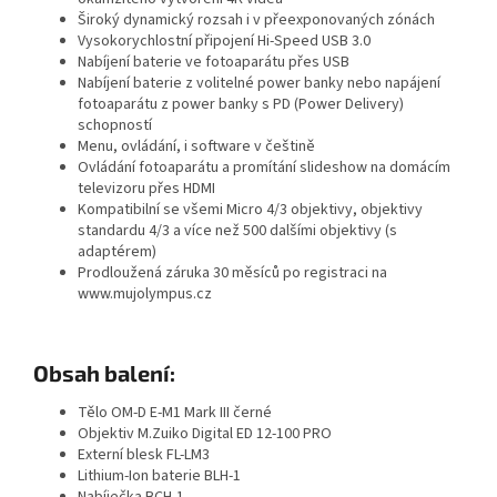
Široký dynamický rozsah i v přeexponovaných zónách
Vysokorychlostní připojení Hi-Speed USB 3.0
Nabíjení baterie ve fotoaparátu přes USB
Nabíjení baterie z volitelné power banky nebo napájení
fotoaparátu z power banky s PD (Power Delivery)
schopností
Menu, ovládání, i software v češtině
Ovládání fotoaparátu a promítání slideshow na domácím
televizoru přes HDMI
Kompatibilní se všemi Micro 4/3 objektivy, objektivy
standardu 4/3 a více než 500 dalšími objektivy (s
adaptérem)
Prodloužená záruka 30 měsíců po registraci na
www.mujolympus.cz
Obsah balení:
Tělo OM-D E-M1 Mark III černé
Objektiv M.Zuiko Digital ED 12-100 PRO
Externí blesk FL-LM3
Lithium-Ion baterie BLH-1