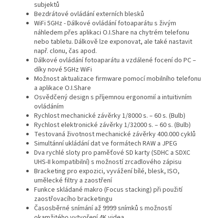
subjektů
Bezdrátové ovládání externích blesků
WiFi 5GHz - Dálkové ovládání fotoaparátu s živým
náhledem přes aplikaci O.I.Share na chytrém telefonu
nebo tabletu. Dálkově lze exponovat, ale také nastavit
např. clonu, čas apod.
Dálkové ovládání fotoaparátu a vzdálené focení do PC –
díky nové 5GHz WiFi
Možnost aktualizace firmware pomocí mobilního telefonu
a aplikace O.I.Share
Osvědčený design s příjemnou ergonomií a intuitivním
ovládáním
Rychlost mechanické závěrky 1/8000 s. – 60 s. (Bulb)
Rychlost elektronické závěrky 1/32000 s. – 60 s. (Bulb)
Testovaná životnost mechanické závěrky 400.000 cyklů
Simultánní ukládání dat ve formátech RAW a JPEG
Dva rychlé sloty pro paměťové SD karty (SDHC a SDXC
UHS-II kompatibilní) s možností zrcadlového zápisu
Bracketing pro expozici, vyvážení bílé, blesk, ISO,
umělecké filtry a zaostření
Funkce skládané makro (Focus stacking) při použití
zaostřovacího bracketingu
Časosběrné snímání až 9999 snímků s možností
okamžitého vytvoření 4K videa