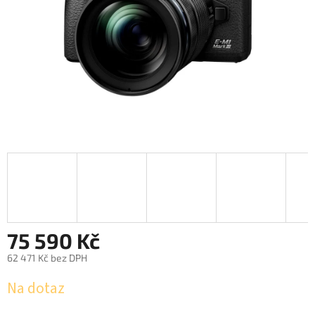
75 590 Kč
62 471 Kč bez DPH
Měrná
Na dotaz
cena: