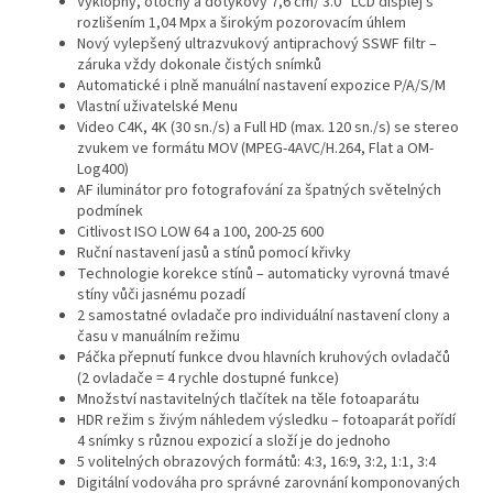
Výklopný, otočný a dotykový 7,6 cm/ 3.0” LCD displej s
rozlišením 1,04 Mpx a širokým pozorovacím úhlem
Nový vylepšený ultrazvukový antiprachový SSWF filtr –
záruka vždy dokonale čistých snímků
Automatické i plně manuální nastavení expozice P/A/S/M
Vlastní uživatelské Menu
Video C4K, 4K (30 sn./s) a Full HD (max. 120 sn./s) se stereo
zvukem ve formátu MOV (MPEG-4AVC/H.264, Flat a OM-
Log400)
AF iluminátor pro fotografování za špatných světelných
podmínek
Citlivost ISO LOW 64 a 100, 200-25 600
Ruční nastavení jasů a stínů pomocí křivky
Technologie korekce stínů – automaticky vyrovná tmavé
stíny vůči jasnému pozadí
2 samostatné ovladače pro individuální nastavení clony a
času v manuálním režimu
Páčka přepnutí funkce dvou hlavních kruhových ovladačů
(2 ovladače = 4 rychle dostupné funkce)
Množství nastavitelných tlačítek na těle fotoaparátu
HDR režim s živým náhledem výsledku – fotoaparát pořídí
4 snímky s různou expozicí a složí je do jednoho
5 volitelných obrazových formátů: 4:3, 16:9, 3:2, 1:1, 3:4
Digitální vodováha pro správné zarovnání komponovaných