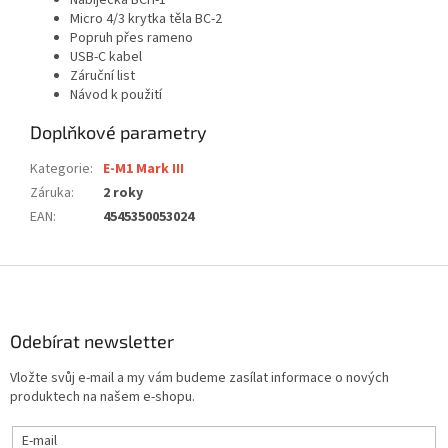
Nabíječka BCH-1
Micro 4/3 krytka těla BC-2
Popruh přes rameno
USB-C kabel
Záruční list
Návod k použití
Doplňkové parametry
Kategorie
:
E-M1 Mark III
Záruka
:
2 roky
EAN
:
4545350053024
Z
á
p
a
Odebírat newsletter
t
Vložte svůj e-mail a my vám budeme zasílat informace o nových
í
produktech na našem e-shopu.
E-mail