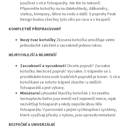
používat s více fotoaparáty. Ale tím to nekončí.
Připevněte kotvičky na na dalekohledy, dálkoměry,
stativy, kompasy, láhve na vodu a další. S popruhy Peak
Design budou všechny tyto věci po ruce a v bezpečí.
KOMPLETNĚ PŘEPRACOVANÝ
Nový tvar kotvičky
Zkosená kotvička umožňuje velmi
jednoduché založení a zacvaknutí jednou rukou.
NEJRYCHLEJŠÍ A NEJMENŠÍ
Zacvaknutí a vycvaknutí
Chcete popruh? Zacvakni
kotvičku. Nechceš popruh? Vycvakni. S trápením se s
provlékáním koncovek tradičních popruhů je konec. S více
kotvičkami se tohoto trápení zbavíte i u dalších
fotoaparátů a jiné výbavy.
Miniaturní
Lehounké hlavičky kotviček z tvrzeného
termoplastu Delrin jsou menší než nejmenší mince, nijak
nezvětšují fotoaparát a nikdy nepoškrábou tělo
fotoaparátu. V porovnání s jinými rychloupínací systémy,
které využívají přezky z nylonu, jsou opravdu miniaturní.
BEZPEČNÉ A UNIVERZÁLNÍ