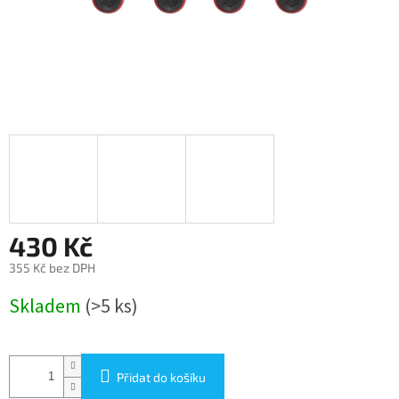
430 Kč
355 Kč bez DPH
Měrná
Skladem
(>5 ks)
cena:
Přidat do košíku