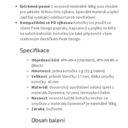
Extrémně pevné
S nosností minimálně 90kg jsou vhodné
pro jakkoliv těžkou foto výbavu. Speciální materiál a úplet
zajišťují vynikající odolnost proti opotřebení.
Kompatibilní se PD výbavou
Kotvičky lze použít se
všemi Peak Design popruhy, kapsami () a pojítky na klíče
na našich batozích. Kotvičku lze také připevnit k všem
stativovým destičkám Peak Design.
Specifikace
Objednací kód
: 4PK-AN-4 (standard), 4PK-AN-BK-4
(Black)
Hmotnost
: jedna kotvička 2 g (32 g balení)
Velikost
: průměr hlavičky: 17 mm, délka smyčky
kotvičky: 43 mm
Materiál
: dvouvrstvý opotřebení odolný úplet z
materiálu Dyneema, tvrzený termoplast Delrin.
Nosnost
: nosnost každé kotvičky Anchor se
smyčkou z materiálu Dyneema® je minimálně 90kg.
Záruka
: Doživotní
Obsah balení