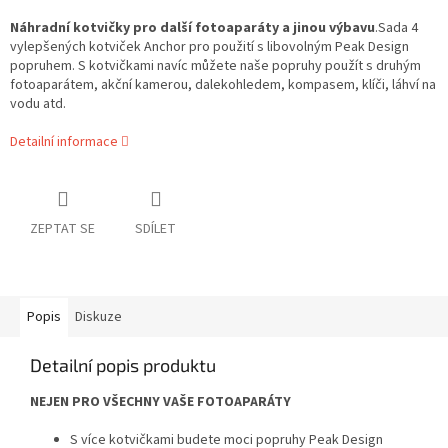
Náhradní kotvičky pro další fotoaparáty a jinou výbavu
.Sada 4
vylepšených kotviček Anchor pro použití s libovolným Peak Design
popruhem. S kotvičkami navíc můžete naše popruhy použít s druhým
fotoaparátem, akční kamerou, dalekohledem, kompasem, klíči, láhví na
vodu atd.
Detailní informace
ZEPTAT SE
SDÍLET
Popis
Diskuze
Detailní popis produktu
NEJEN PRO VŠECHNY VAŠE FOTOAPARÁTY
S více kotvičkami budete moci popruhy Peak Design