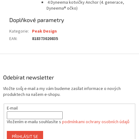
4 Dyneema kotvičky Anchor (4. generace,
Dyneema® očko)
Doplňkové parametry
Kategorie
:
Peak Design
EAN
:
818373020835
Z
á
p
a
Odebírat newsletter
t
Vložte svůj e-mail a my vám budeme zasílat informace o nových
í
produktech na našem e-shopu.
E-mail
Vložením e-mailu souhlasíte s
podmínkami ochrany osobních údajů
PŘIHLÁSIT SE