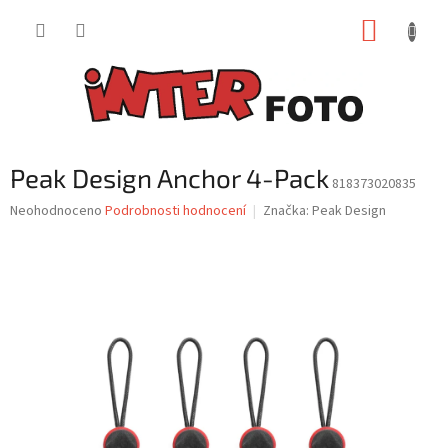
Přejít
NÁKUP
na
obsah
KOŠÍK
Peak Design Anchor 4-Pack
818373020835
Průměrné
Neohodnoceno
Podrobnosti hodnocení
Značka:
Peak Design
hodnocení
produktu
je
0,0
z
5
hvězdiček.