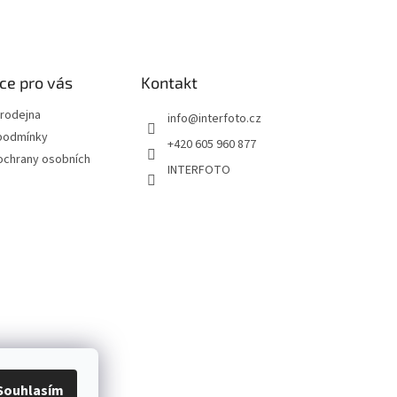
ce pro vás
Kontakt
rodejna
info
@
interfoto.cz
podmínky
+420 605 960 877
ochrany osobních
INTERFOTO
Souhlasím