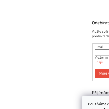
á
p
a
t
Odebírat
í
Vložte svůj
produktech
E-mail
Vložením 
údajů
PŘIHL
Přijímám
platby
Používáme c