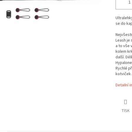
Ultralehk
se do ka
Nejvšestr
Leash je 
a to vše 
kolem krk
další. Dé
Hypalone
Rychlé p
kotviček 
Detailní 
TISK