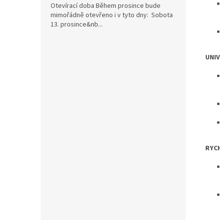
Otevírací doba Během prosince bude
mimořádně otevřeno i v tyto dny: Sobota
13. prosince&nb...
UNI
RYC