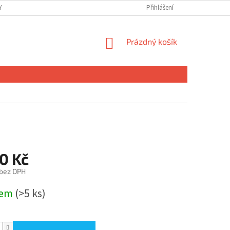
 OSOBNÍCH ÚDAJŮ
Přihlášení
NÁKUPNÍ
Prázdný košík
KOŠÍK
0 Kč
 bez DPH
dem
(>5 ks)