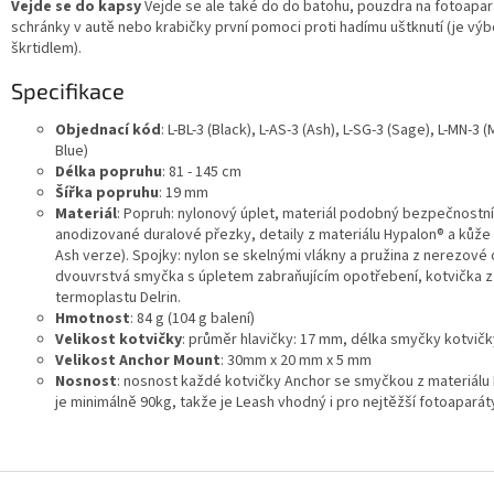
Vejde se do kapsy
Vejde se ale také do do batohu, pouzdra na fotoapar
schránky v autě nebo krabičky první pomoci proti hadímu uštknutí (je vý
škrtidlem).
Specifikace
Objednací kód
: L-BL-3 (Black), L-AS-3 (Ash), L-SG-3 (Sage), L-MN-3 
Blue)
Délka popruhu
: 81 - 145 cm
Šířka popruhu
: 19 mm
Materiál
: Popruh: nylonový úplet, materiál podobný bezpečnostn
anodizované duralové přezky, detaily z materiálu Hypalon® a kůže
Ash verze). Spojky: nylon se skelnými vlákny a pružina z nerezové 
dvouvrstvá smyčka s úpletem zabraňujícím opotřebení, kotvička 
termoplastu Delrin.
Hmotnost
: 84 g (104 g balení)
Velikost kotvičky
: průměr hlavičky: 17 mm, délka smyčky kotvič
Velikost Anchor Mount
: 30mm x 20 mm x 5 mm
Nosnost
: nosnost každé kotvičky Anchor se smyčkou z materiál
je minimálně 90kg, takže je Leash vhodný i pro nejtěžší fotoaparát