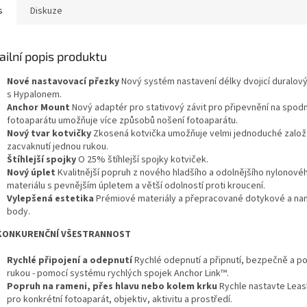
s
Diskuze
ailní popis produktu
Nové nastavovací přezky
Nový systém nastavení délky dvojicí duralov
s Hypalonem.
Anchor Mount
Nový adaptér pro stativový závit pro připevnění na spodn
fotoaparátu umožňuje více způsobů nošení fotoaparátu.
Nový tvar kotvičky
Zkosená kotvička umožňuje velmi jednoduché založ
zacvaknutí jednou rukou.
Štíhlejší spojky
O 25% štíhlejší spojky kotviček.
Nový úplet
Kvalitnější popruh z nového hladšího a odolnějšího nylonové
materiálu s pevnějším úpletem a větší odolností proti kroucení.
Vylepšená estetika
Prémiové materiály a přepracované dotykové a n
body.
KONKURENČNÍ VŠESTRANNOST
Rychlé připojení a odepnutí
Rychlé odepnutí a připnutí, bezpečně a p
rukou - pomocí systému rychlých spojek Anchor Link™.
Popruh na rameni, přes hlavu nebo kolem krku
Rychle nastavte Lea
pro konkrétní fotoaparát, objektiv, aktivitu a prostředí.