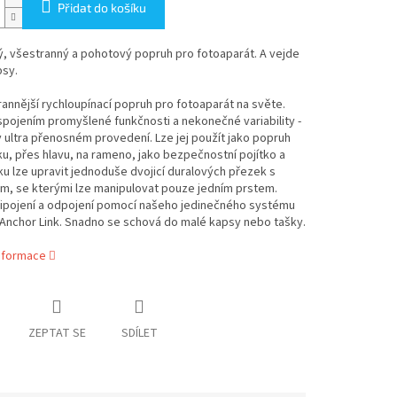
Přidat do košíku
ý, všestranný a pohotový popruh pro fotoaparát. A vejde
psy.
annější rychloupínací popruh pro fotoaparát na světe.
spojením promyšlené funkčnosti a nekonečné variability -
v ultra přenosném provedení. Lze jej použít jako popruh
u, přes hlavu, na rameno, jako bezpečnostní pojítko a
lku lze upravit jednoduše dvojicí duralových přezek s
m, se kterými lze manipulovat pouze jedním prstem.
řipojení a odpojení pomocí našeho jedinečného systému
Anchor Link. Snadno se schová do malé kapsy nebo tašky.
informace
ZEPTAT SE
SDÍLET