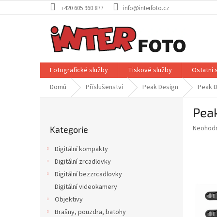
Přejít
+420 605 960 877
info@interfoto.cz
na
obsah
Fotografické služby
Tiskové služby
Ostatní 
Domů
Příslušenství
Peak Design
Peak D
P
Peak
o
Přeskočit
s
Průměr
Neohod
Kategorie
kategorie
t
hodnoce
r
produkt
Digitální kompakty
a
je
Digitální zrcadlovky
0,0
n
z
Digitální bezzrcadlovky
n
5
í
Digitální videokamery
hvězdič
p
Objektivy
a
Brašny, pouzdra, batohy