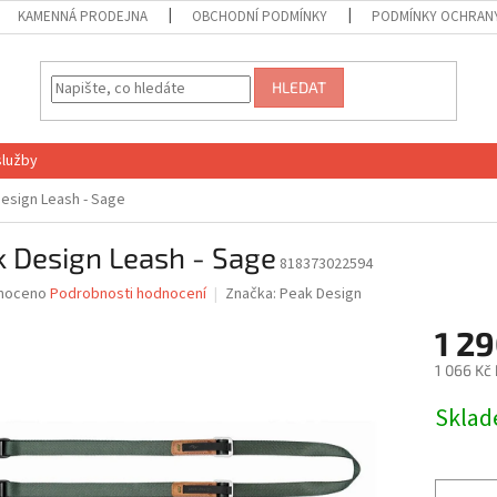
KAMENNÁ PRODEJNA
OBCHODNÍ PODMÍNKY
PODMÍNKY OCHRANY
HLEDAT
služby
esign Leash - Sage
 Design Leash - Sage
818373022594
né
noceno
Podrobnosti hodnocení
Značka:
Peak Design
ní
1 29
u
1 066 Kč
Měrná
Skla
cena:
ek.