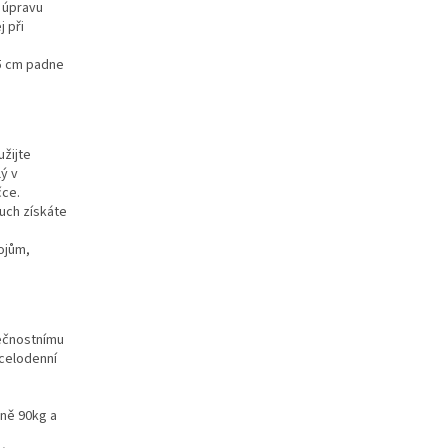
 úpravu
 při
45 cm padne
užijte
ý v
čce.
ouch
získáte
ojům,
ečnostnímu
 celodenní
lně 90kg a