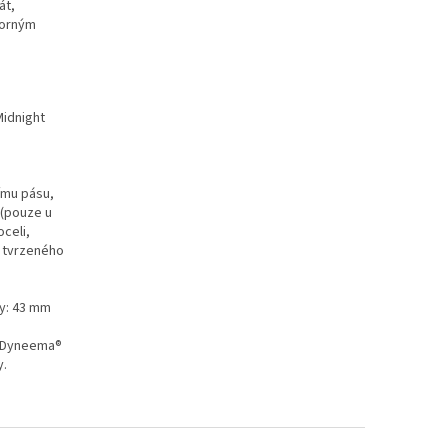
át,
borným
(Midnight
ímu pásu,
 (pouze u
oceli,
z tvrzeného
ky: 43 mm
u Dyneema®
y.