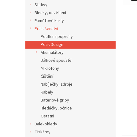
n
Stativy
e
Blesky, osvětlení
l
Paměťové karty
Příslušenství
Poutka a popruhy
Peak Design
Akumulátory
Dálkové spouště
Mikrofony
Čištění
Nabíječky, zdroje
Kabely
Bateriové gripy
Hledáčky, očnice
Ostatní
Dalekohledy
Tiskárny