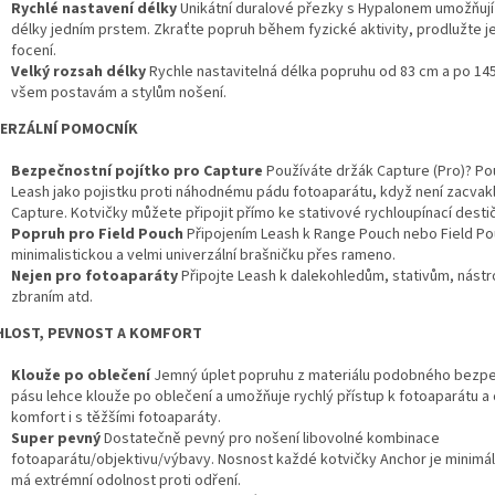
Rychlé nastavení délky
Unikátní duralové přezky s Hypalonem umožňují
délky jedním prstem. Zkraťte popruh během fyzické aktivity, prodlužte jej
focení.
Velký rozsah délky
Rychle nastavitelná délka popruhu od 83 cm a po 1
všem postavám a stylům nošení.
VERZÁLNÍ POMOCNÍK
Bezpečnostní pojítko pro Capture
Používáte držák
Capture (Pro)? Po
Leash jako pojistku proti náhodnému pádu fotoaparátu, když není zacvakl
Capture. Kotvičky můžete připojit přímo ke stativové rychloupínací desti
Popruh pro Field Pouch
Připojením Leash k
Range Pouch
nebo
Field P
minimalistickou a velmi univerzální brašničku přes rameno.
Nejen pro fotoaparáty
Připojte Leash k dalekohledům, stativům, nástr
zbraním atd.
HLOST, PEVNOST A KOMFORT
Klouže po oblečení
Jemný úplet popruhu z materiálu podobného bezp
pásu lehce klouže po oblečení a umožňuje rychlý přístup k fotoaparátu a
komfort i s těžšími fotoaparáty.
Super pevný
Dostatečně pevný pro nošení libovolné kombinace
fotoaparátu/objektivu/výbavy. Nosnost každé kotvičky Anchor je minimá
má extrémní odolnost proti odření.