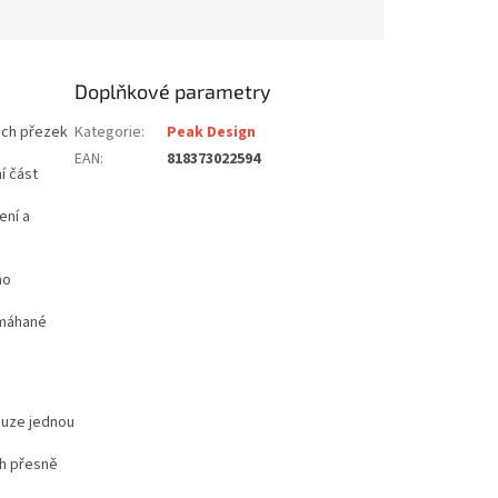
Doplňkové parametry
ých přezek
Kategorie
:
Peak Design
EAN
:
818373022594
í část
ení a
ho
amáhané
ouze jednou
sh přesně