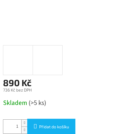
890 Kč
736 Kč bez DPH
Měrná
Skladem
(>5 ks)
cena:
Přidat do košíku