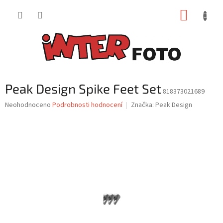
Přejít
NÁKUP
na
obsah
KOŠÍK
Peak Design Spike Feet Set
818373021689
Průměrné
Neohodnoceno
Podrobnosti hodnocení
Značka:
Peak Design
hodnocení
produktu
je
0,0
z
5
hvězdiček.