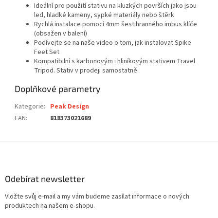
Ideální pro použití stativu na kluzkých površích jako jsou
led, hladké kameny, sypké materiály nebo štěrk
Rychlá instalace pomocí 4mm šestihranného imbus klíče
(obsažen v balení)
Podívejte se na
naše video
o tom, jak instalovat Spike
Feet Set
Kompatibilní s karbonovým i hliníkovým stativem Travel
Tripod. Stativ v prodeji samostatně
Doplňkové parametry
Kategorie
:
Peak Design
EAN
:
818373021689
Z
á
p
a
Odebírat newsletter
t
Vložte svůj e-mail a my vám budeme zasílat informace o nových
í
produktech na našem e-shopu.