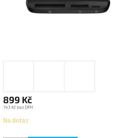
899 Kč
743 Kč bez DPH
Měrná
Na dotaz
cena: