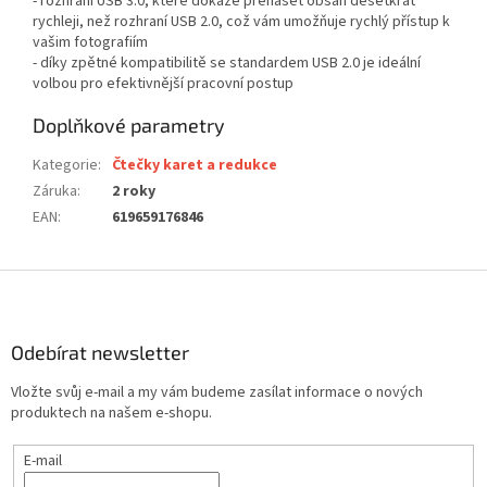
- rozhraní USB 3.0, které dokáže přenášet obsah desetkrát
rychleji, než rozhraní USB 2.0, což vám umožňuje rychlý přístup k
vašim fotografiím
- díky zpětné kompatibilitě se standardem USB 2.0 je ideální
volbou pro efektivnější pracovní postup
Doplňkové parametry
Kategorie
:
Čtečky karet a redukce
Záruka
:
2 roky
EAN
:
619659176846
Z
á
p
a
Odebírat newsletter
t
Vložte svůj e-mail a my vám budeme zasílat informace o nových
í
produktech na našem e-shopu.
E-mail