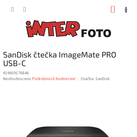
Přejít
NÁKUP
na
obsah
KOŠÍK
SanDisk čtečka ImageMate PRO
USB-C
619659176846
Průměrné
Neohodnoceno
Podrobnosti hodnocení
Značka:
SanDisk
hodnocení
produktu
je
0,0
z
5
hvězdiček.