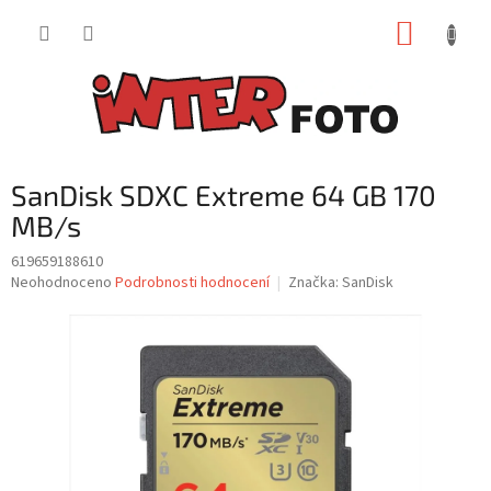
Přejít
NÁKUP
na
obsah
KOŠÍK
SanDisk SDXC Extreme 64 GB 170
MB/s
619659188610
Průměrné
Neohodnoceno
Podrobnosti hodnocení
Značka:
SanDisk
hodnocení
produktu
je
0,0
z
5
hvězdiček.