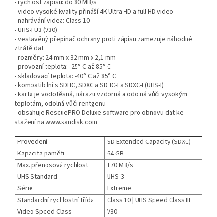
- rychlost zápisu: do 80 MB/s
- video vysoké kvality přináší 4K Ultra HD a full HD video
- nahrávání videa: Class 10
- UHS-I U3 (V30)
- vestavěný přepínač ochrany proti zápisu zamezuje náhodné
ztrátě dat
- rozměry: 24 mm x 32 mm x 2,1 mm
- provozní teplota: -25° C až 85° C
- skladovací teplota: -40° C až 85° C
- kompatibilní s SDHC, SDXC a SDHC-I a SDXC-I (UHS-I)
- karta je vodotěsná, nárazu vzdorná a odolná vůči vysokým
teplotám, odolná vůči rentgenu
- obsahuje RescuePRO Deluxe software pro obnovu dat ke
stažení na www.sandisk.com
Provedení
SD Extended Capacity (SDXC)
Kapacita paměti
64 GB
Max. přenosová rychlost
170 MB/s
UHS Standard
UHS-3
Série
Extreme
Standardní rychlostní třída
Class 10 | UHS Speed Class III
Video Speed Class
V30