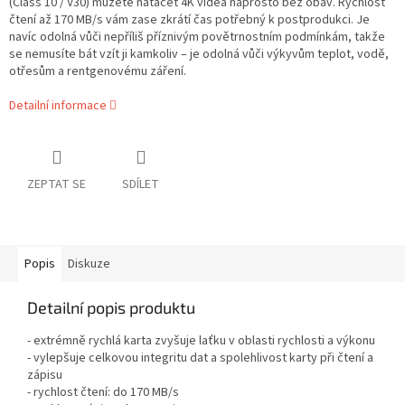
(Class 10 / V30) můžete natáčet 4K videa naprosto bez obav. Rychlost
čtení až 170 MB/s vám zase zkrátí čas potřebný k postprodukci. Je
navíc odolná vůči nepříliš příznivým povětrnostním podmínkám, takže
se nemusíte bát vzít ji kamkoliv – je odolná vůči výkyvům teplot, vodě,
otřesům a rentgenovému záření.
Detailní informace
ZEPTAT SE
SDÍLET
Popis
Diskuze
Detailní popis produktu
- extrémně rychlá karta zvyšuje laťku v oblasti rychlosti a výkonu
- vylepšuje celkovou integritu dat a spolehlivost karty při čtení a
zápisu
- rychlost čtení: do 170 MB/s