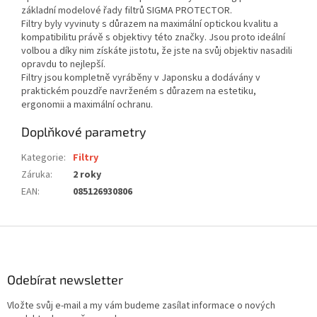
základní modelové řady filtrů SIGMA PROTECTOR.
Filtry byly vyvinuty s důrazem na maximální optickou kvalitu a
kompatibilitu právě s objektivy této značky. Jsou proto ideální
volbou a díky nim získáte jistotu, že jste na svůj objektiv nasadili
opravdu to nejlepší.
Filtry jsou kompletně vyráběny v Japonsku a dodávány v
praktickém pouzdře navrženém s důrazem na estetiku,
ergonomii a maximální ochranu.
Doplňkové parametry
Kategorie
:
Filtry
Záruka
:
2 roky
EAN
:
085126930806
Z
á
p
a
Odebírat newsletter
t
Vložte svůj e-mail a my vám budeme zasílat informace o nových
í