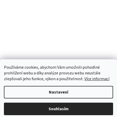
Používáme cookies, abychom Vám umožnili pohodlné
prohlížení webu a díky analýze provozu webu neustále
zlepšovali jeho funkce, výkon a použitelnost.
Více informací
Nastavení
Vytvořil Shoptet
Souhlasím
Copyright 2026
INTERFOTO
. Všechna práva vyhrazena.