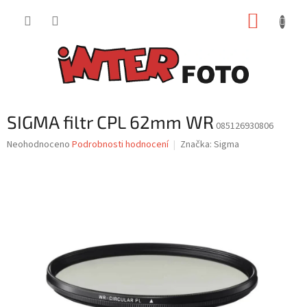
Přejít
NÁKUP
na
obsah
KOŠÍK
SIGMA filtr CPL 62mm WR
085126930806
Průměrné
Neohodnoceno
Podrobnosti hodnocení
Značka:
Sigma
hodnocení
produktu
je
0,0
z
5
hvězdiček.