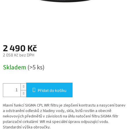
2 490 Kč
2 058 Kč bez DPH
Měrná
Skladem
(>5 ks)
cena:
Přidat do košíku
Hlavní funkcí SIGMA CPL WR filtru je zlepšení kontrastu a nasycení barev
a odstranění odlesků z hladiny vody, skla, listů rostlin a obecně
nekovových předmětů v závislosti na úhlu natočení filtru.SIGMA filtr
polarizační cirkulární WR má speciální úpravu odpuzující vodu.
Standardní výška obroučky.