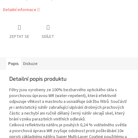
Detailní informace
ZEPTAT SE
SDÍLET
Popis
Diskuze
Detailní popis produktu
Filtry jsou vyrobeny ze 100% bezbarvého optického skla s
povrchovou úpravou WR (water-repelent), která efektivně
odpuzuje vlhkost a mastnotu a usnadňuje údržbu filtrů. Součástí
je i antistatický nátěr zabraňující ulpívání drobných prachových
částic a nechybí ani ručně dělaný černý nátěr okrajů skel, který
brání vzniku parazitních vnitřních odlesků.
Celková reflektivita nátěru je pouhých 0,24 % viditelného světla
a povrchová úprava WR zvyšuje odolnost proti poškrábání 10x
oproti základnímu nátěru Super Multi-Layer Coating použitému u