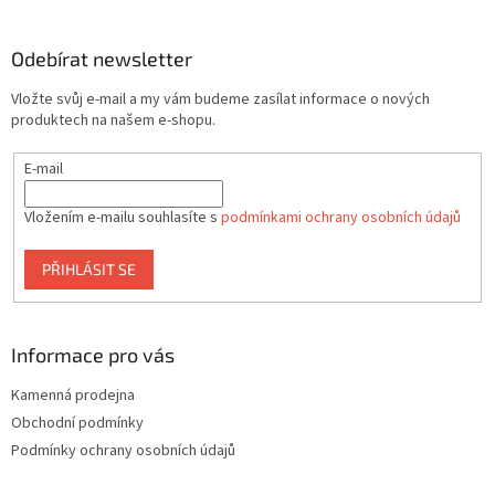
á
p
a
Odebírat newsletter
t
Vložte svůj e-mail a my vám budeme zasílat informace o nových
í
produktech na našem e-shopu.
E-mail
Vložením e-mailu souhlasíte s
podmínkami ochrany osobních údajů
PŘIHLÁSIT SE
Informace pro vás
Kamenná prodejna
Obchodní podmínky
Podmínky ochrany osobních údajů