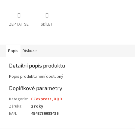
ZEPTAT SE
SDÍLET
Popis
Diskuze
Detailní popis produktu
Popis produktu není dostupný
Doplňkové parametry
Kategorie
:
CFexpress, XQD
Záruka
:
2 roky
EAN
:
4548736088436
Z