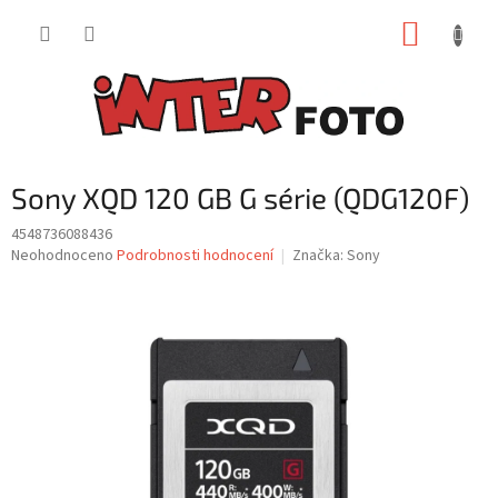
Přejít
NÁKUP
na
obsah
KOŠÍK
Sony XQD 120 GB G série (QDG120F)
4548736088436
Průměrné
Neohodnoceno
Podrobnosti hodnocení
Značka:
Sony
hodnocení
produktu
je
0,0
z
5
hvězdiček.