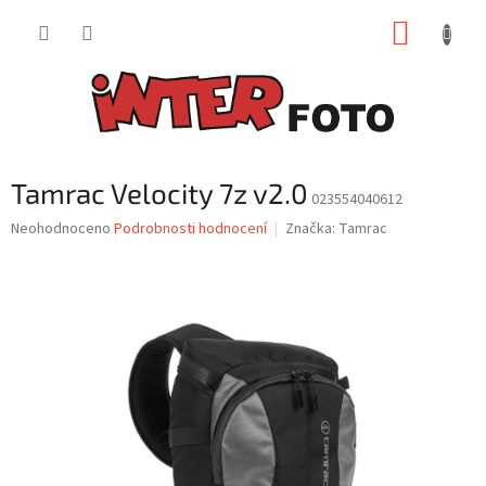
Přejít
NÁKUP
na
obsah
KOŠÍK
Tamrac Velocity 7z v2.0
023554040612
Průměrné
Neohodnoceno
Podrobnosti hodnocení
Značka:
Tamrac
hodnocení
produktu
je
0,0
z
5
hvězdiček.