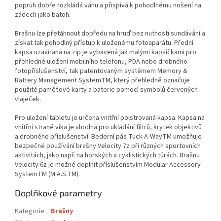
popruh dobře rozkládá váhu a přispívá k pohodlnému nošení na
zádech jako batoh.
Brašnu lze přetáhnout dopředu na hruď bez nutnosti sundávání a
získat tak pohodlný přístup k uloženému fotoaparátu. Přední
kapsa uzavíraná na zip je vybavená jak malými kapsičkami pro
přehledné uložení mobilního telefonu, PDA nebo drobného
fotopříslušenství, tak patentovaným systémem Memory &
Battery Management SystemTM, který přehledně označuje
použité paměťové karty a baterie pomocí symbolů červených
vlaječek.
Pro uložení tabletu je určena vnitřní polstrovaná kapsa. Kapsa na
vnitřní straně víka je vhodná pro ukládání filtrů, krytek objektivů
a drobného příslušenství. Bederní pás Tuck-A-WayTM umožňuje
bezpečné používání brašny Velocity 7z při různých sportovních
aktivitách, jako např. na horských a cyklistických túrách. Brašnu
Velocity 6z je možné doplnit příslušenstvím Modular Accessory
SystemTM (M.A.S.TM).
Doplňkové parametry
Kategorie
:
Brašny