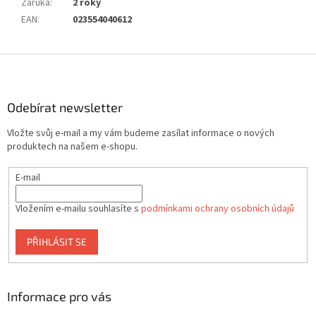
Záruka
:
2 roky
EAN
:
023554040612
Z
á
p
a
Odebírat newsletter
t
Vložte svůj e-mail a my vám budeme zasílat informace o nových
í
produktech na našem e-shopu.
E-mail
Vložením e-mailu souhlasíte s
podmínkami ochrany osobních údajů
PŘIHLÁSIT SE
Informace pro vás