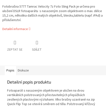
Fotobrašna 5777 Tamrac Velocity 7z Foto Sling Pack je určena pro
uložení DSLR fotoaparátu s nasazeným zoom objektivem o max. délce
15,2 cm, několika dalších malých objektivů, blesku,tabletu (např. iPAd) a
příslušenství.
Detailní informace
ZEPTAT SE
SDÍLET
Popis
Diskuze
Detailní popis produktu
Fotoaparát s nasazeným objektivem je uložen na dvou
vertikálních polstrovaných přestavitelných přepážkách
zesílených plastovými výztuhami. Víko brašny uzavírané na zip
Quick Flip Top se otevírá směrem od těla. Polstrovaný křížový