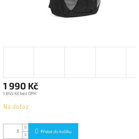
1 990 Kč
1 645 Kč bez DPH
Měrná
Na dotaz
cena:
Přidat do košíku