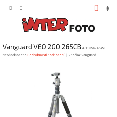
Přejít
NÁKUP
na
obsah
KOŠÍK
Vanguard VEO 2GO 265CB
4719856246451
Průměrné
Neohodnoceno
Podrobnosti hodnocení
Značka:
Vanguard
hodnocení
produktu
je
0,0
z
5
hvězdiček.