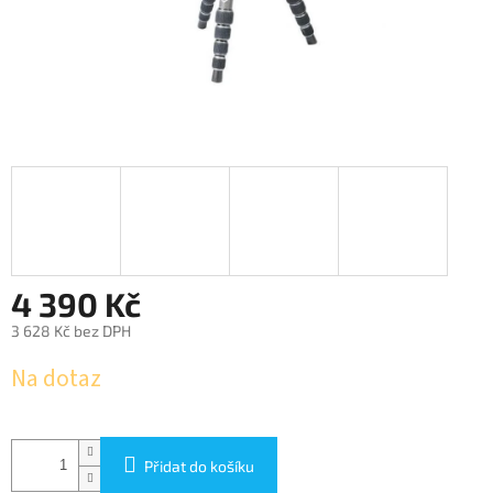
4 390 Kč
3 628 Kč bez DPH
Měrná
Na dotaz
cena:
Přidat do košíku