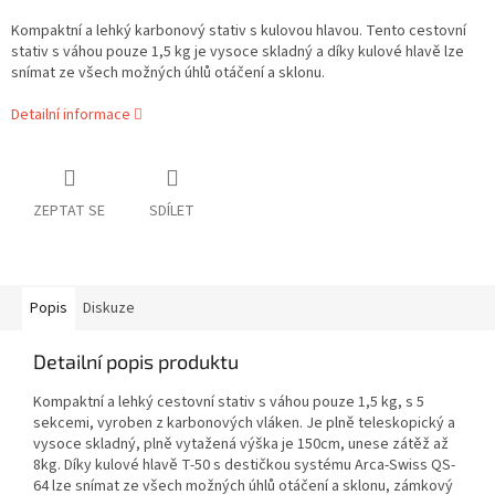
Kompaktní a lehký karbonový stativ s kulovou hlavou. Tento cestovní
stativ s váhou pouze 1,5 kg je vysoce skladný a díky kulové hlavě lze
snímat ze všech možných úhlů otáčení a sklonu.
Detailní informace
ZEPTAT SE
SDÍLET
Popis
Diskuze
Detailní popis produktu
Kompaktní a lehký cestovní stativ s váhou pouze 1,5 kg, s 5
sekcemi, vyroben z karbonových vláken. Je plně teleskopický a
vysoce skladný, plně vytažená výška je 150cm, unese zátěž až
8kg. Díky kulové hlavě T-50 s destičkou systému Arca-Swiss QS-
64 lze snímat ze všech možných úhlů otáčení a sklonu, zámkový