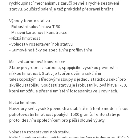
rychloupínací mechanismus zaručí pevné a rychlé sestavení
stativu. Součástí balení je též praktická přepravní brašna.
Výhody tohoto stativu
- Robustní kulová hlava T-50
- Masivní karbonová konstrukce
- Nízká hmotnost
- Volnost v rozestavení noh stativu
- Gumové nožičky se speciálním profilováním
Masivní karbonová konstrukce
Stativ je vyroben z karbonu, spojujícího vysokou pevnost a
nízkou hmotnost. Stativ je tvořen dvěma sekčními
teleskopickými středovými sloupy s jednou statickou sekcí pro
skvělou stabilitu. Součástí stativu je i robustní kulová hlava T-50,
která umožňuje přesné umístění fotoaparátu ve 3 rovinách.
Nízká hmotnost
Navzdory své vysoké pevnosti a stabilitě má tento model nízkou
pohotovostní hmotnost pouhých 1500 gramů. Tento stativ je
proto ideálním společníkem pro pěší i dlouhé výlety.
Volnost v rozestavení noh stativu