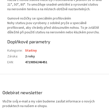
Každá z nohou stativu může být rozestavěna v jednom ze tří úhlů
21°, 50°, 80°. To umožňuje snadné umístění a vyrovnání stativu
na nerovném terénu a na místech obtížně nastavitelných.
Gumové nožičky se speciálním profilováním
Nohy stativu jsou vyrobeny z odolné pryže a speciálně
profilované, aby chránily před sklouznutím nohou. To je zvláště
důležité při použití stativu na nerovném nebo kluzkém povrchu.
Doplňkové parametry
Kategorie
:
Stativy
Záruka
:
2 roky
EAN
:
4719856246451
Z
á
p
a
Odebírat newsletter
t
Vložte svůj e-mail a my vám budeme zasílat informace o nových
í
produktech na našem e-shopu.