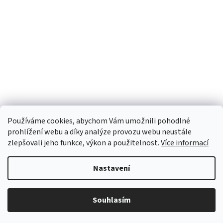
Používáme cookies, abychom Vám umožnili pohodlné
prohlížení webu a díky analýze provozu webu neustále
zlepšovali jeho funkce, výkon a použitelnost.
Více informací
Nastavení
Vytvořil Shoptet
Souhlasím
Copyright 2026
INTERFOTO
. Všechna práva vyhrazena.