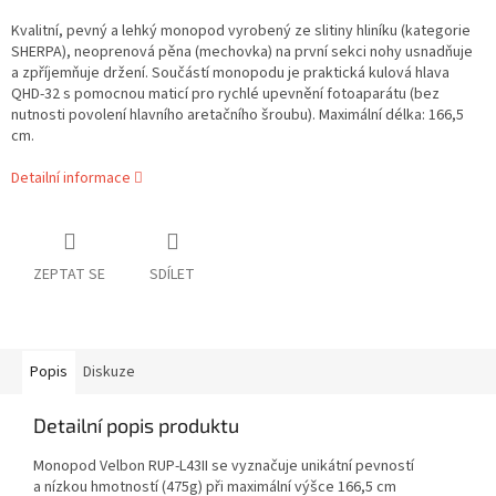
Kvalitní, pevný a lehký monopod vyrobený ze slitiny hliníku (kategorie
SHERPA), neoprenová pěna (mechovka) na první sekci nohy usnadňuje
a zpříjemňuje držení. Součástí monopodu je praktická kulová hlava
QHD-32 s pomocnou maticí pro rychlé upevnění fotoaparátu (bez
nutnosti povolení hlavního aretačního šroubu). Maximální délka: 166,5
cm.
Detailní informace
ZEPTAT SE
SDÍLET
Popis
Diskuze
Detailní popis produktu
Monopod Velbon RUP-L43II se vyznačuje unikátní pevností
a nízkou hmotností (475g) při maximální výšce 166,5 cm