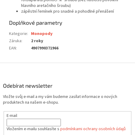
fotoaparátu pomocí ¼“ šroubu (bez nutnosti povolení
hlavního aretačního šroubu)
zápěstní řemínek pro snadné a pohodlné přenášení
Doplňkové parametry
Kategorie
:
Monopody
Záruka
:
2 roky
EAN
:
4907990371966
Z
á
p
a
Odebírat newsletter
t
Vložte svůj e-mail a my vám budeme zasílat informace o nových
í
produktech na našem e-shopu.
E-mail
Vložením e-mailu souhlasíte s
podmínkami ochrany osobních údajů