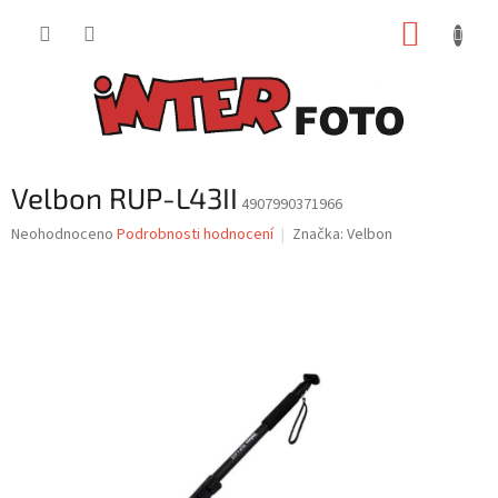
Přejít
NÁKUP
na
obsah
KOŠÍK
Velbon RUP-L43II
4907990371966
Průměrné
Neohodnoceno
Podrobnosti hodnocení
Značka:
Velbon
hodnocení
produktu
je
0,0
z
5
hvězdiček.