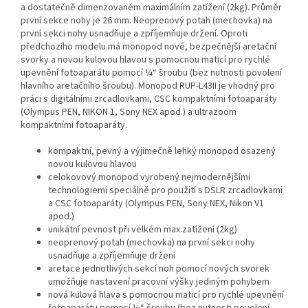
a dostatečně dimenzovaném maximálním zatížení (2kg). Průměr
první sekce nohy je 26 mm. Neoprenový potah (mechovka) na
první sekci nohy usnadňuje a zpříjemňuje držení. Oproti
předchozího modelu má monopod nové, bezpečnější aretační
svorky a novou kulovou hlavou s pomocnou maticí pro rychlé
upevnění fotoaparátu pomocí ¼“ šroubu (bez nutnosti povolení
hlavního aretačního šroubu). Monopod RUP-L43II je vhodný pro
práci s digitálními zrcadlovkami, CSC kompaktními fotoaparáty
(Olympus PEN, NIKON 1, Sony NEX apod.) a ultrazoom
kompaktními fotoaparáty.
kompaktní, pevný a výjimečně lehký monopod osazený
novou kulovou hlavou
celokovový monopod vyrobený nejmodernějšími
technologiemi speciálně pro použití s DSLR zrcadlovkami
a CSC fotoaparáty (Olympus PEN, Sony NEX, Nikon V1
apod.)
unikátní pevnost při velkém max.zatížení (2kg)
neoprenový potah (mechovka) na první sekci nohy
usnadňuje a zpříjemňuje držení
aretace jednotlivých sekcí noh pomocí nových svorek
umožňuje nastavení pracovní výšky jediným pohybem
nová kulová hlava s pomocnou maticí pro rychlé upevnění