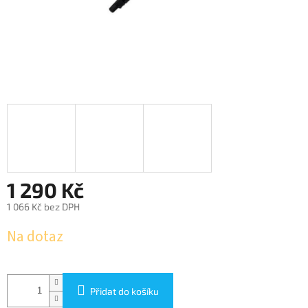
1 290 Kč
1 066 Kč bez DPH
Měrná
Na dotaz
cena:
Přidat do košíku