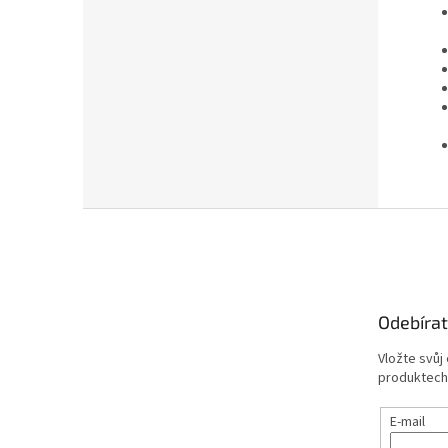
Z
á
p
a
t
Odebírat
í
Vložte svůj
produktech
E-mail