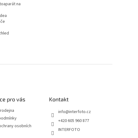
toaparát na
idea
ače
vzhled
ce pro vás
Kontakt
rodejna
info
@
interfoto.cz
podmínky
+420 605 960 877
ochrany osobních
INTERFOTO