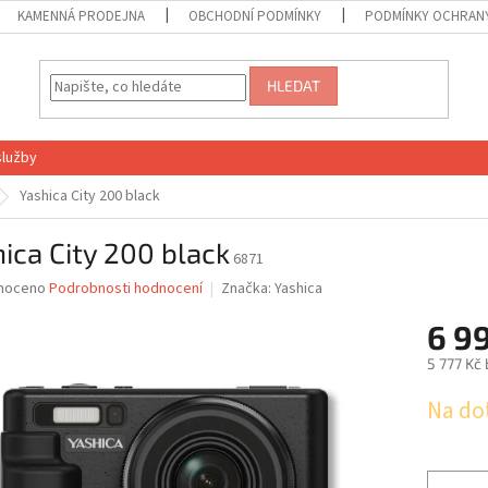
KAMENNÁ PRODEJNA
OBCHODNÍ PODMÍNKY
PODMÍNKY OCHRANY
HLEDAT
služby
Yashica City 200 black
ica City 200 black
6871
né
noceno
Podrobnosti hodnocení
Značka:
Yashica
ní
6 9
u
5 777 Kč
Měrná
Na do
cena:
ek.