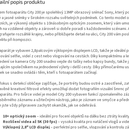
ailní popis produktu
em fotoaparátu City 200 je spolehlivý 13MP obrazový snímač Sony, který p
é a jasné snímky v širokém rozsahu světelných podmínek. Co tento model o
tních, je výkonný objektiv s 10násobným optickým zoomem, který vám umo
h na vzdálené objekty a zároveň si dobře poradí s každodenními scénami. 
rafujete rozsáhlé krajiny, nebo přibližujete detail na ulici, City 200 vám po
bilitu při kompozici.
aparát je vybaven 2,8palcovým výklopným displejem LCD, takže je ideální p
zování selfie, videí z cest nebo vlogování na cestách. Díky kompaktnímu a 
edení se kamera City 200 snadno vejde do tašky nebo kapsy bundy, takže 
kajícím společníkem na jednodenní výlety i delší cesty. Díky přímočarému u
tek se snadno ovládá i těm, kteří s fotoaparátem začínají.
fokus s detekcí obličeje zajišťuje, že portréty budou ostré a zaostřené, z
věné kreativní filtrové efekty umožňují dodat fotografiím vizuální šmrnc p
aparátu. Pro tvůrce videí je model City 200 vybaven funkcí zpomaleného z
sběrného záznamu a užitečnými nástroji, jako je záznam ve smyčce a předn
 jste vždy připraveni zachytit okamžik, jak se odehrává.
10× optický zoom
– ideální pro focení objektů na dálku bez ztráty kvalit
Rozlišení videa až 5K (30 fps)
– vysoká kvalita pro natáčení vlogů a vide
Výklopný 2,8" LCD displej
– perfektní pro selfie, vlogování a kontrolu z