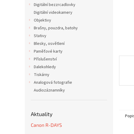
n
Digitální bezzrcadlovky
e
Digitální videokamery
l
Objektivy
Brašny, pouzdra, batohy
Stativy
Blesky, osvětlení
Paměťové karty
Příslušenství
Dalekohledy
Tiskárny
Analogová fotografie
Audiozáznamníky
Aktuality
Popi
Canon R-DAYS