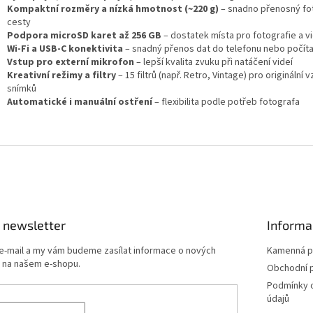
Kompaktní rozměry a nízká hmotnost (~220 g)
– snadno přenosný fo
cesty
Podpora microSD karet až 256 GB
– dostatek místa pro fotografie a v
Wi-Fi a USB-C konektivita
– snadný přenos dat do telefonu nebo počít
Vstup pro externí mikrofon
– lepší kvalita zvuku při natáčení videí
Kreativní režimy a filtry
– 15 filtrů (např. Retro, Vintage) pro originální 
snímků
Automatické i manuální ostření
– flexibilita podle potřeb fotografa
 newsletter
Informa
 e-mail a my vám budeme zasílat informace o nových
Kamenná p
 na našem e-shopu.
Obchodní 
Podmínky 
údajů