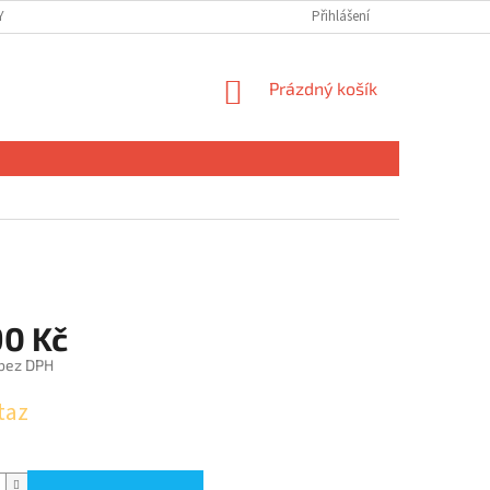
 OSOBNÍCH ÚDAJŮ
Přihlášení
NÁKUPNÍ
Prázdný košík
KOŠÍK
90 Kč
 bez DPH
taz