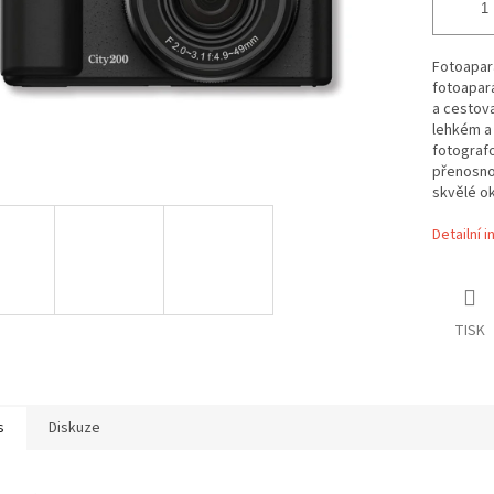
Fotoapará
fotoapará
a cestova
lehkém a
fotografo
přenosnos
skvělé o
Detailní 
TISK
s
Diskuze