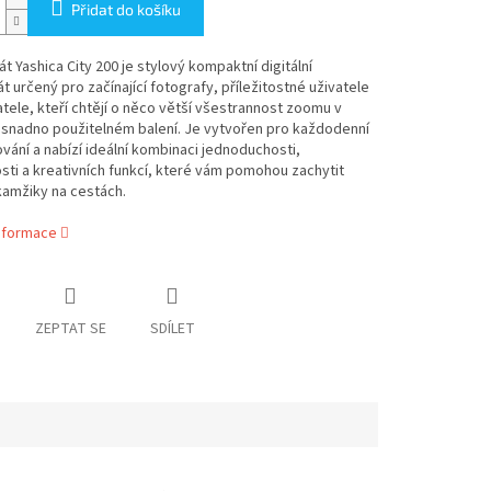
Přidat do košíku
t Yashica City 200 je stylový kompaktní digitální
t určený pro začínající fotografy, příležitostné uživatele
tele, kteří chtějí o něco větší všestrannost zoomu v
 snadno použitelném balení. Je vytvořen pro každodenní
vání a nabízí ideální kombinaci jednoduchosti,
ti a kreativních funkcí, které vám pomohou zachytit
kamžiky na cestách.
informace
ZEPTAT SE
SDÍLET