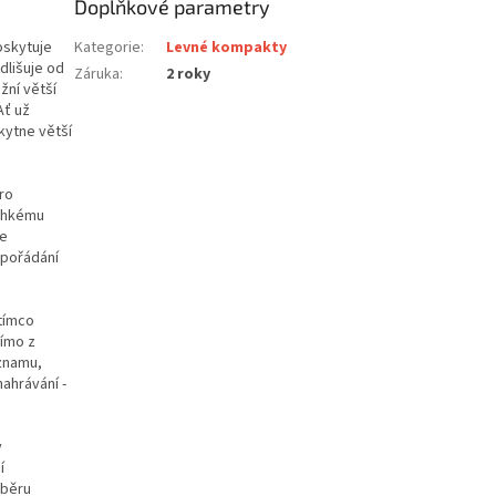
Doplňkové parametry
oskytuje
Kategorie
:
Levné kompakty
dlišuje od
Záruka
:
2 roky
žní větší
Ať už
skytne větší
ro
lehkému
je
spořádání
atímco
římo z
áznamu,
ahrávání -
y
í
áběru