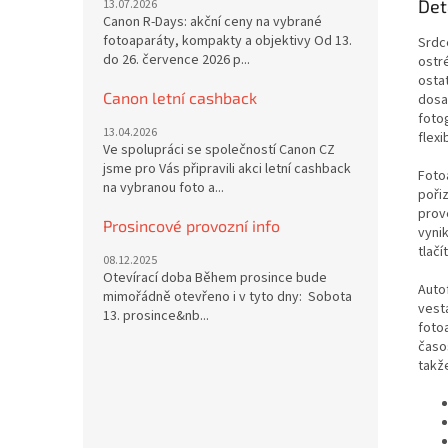
Det
13.07.2026
Canon R-Days: akční ceny na vybrané
fotoaparáty, kompakty a objektivy Od 13.
Srdc
do 26. července 2026 p...
ostr
osta
Canon letní cashback
dosa
fotog
13.04.2026
flexi
Ve spolupráci se společností Canon CZ
jsme pro Vás připravili akci letní cashback
Foto
na vybranou foto a...
poři
prov
Prosincové provozní info
vyni
tlačí
08.12.2025
Otevírací doba Během prosince bude
Auto
mimořádně otevřeno i v tyto dny: Sobota
vesta
13. prosince&nb...
foto
časo
takže