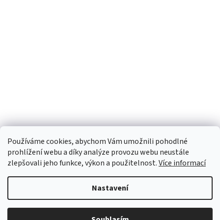
Používáme cookies, abychom Vám umožnili pohodlné
prohlížení webu a díky analýze provozu webu neustále
zlepšovali jeho funkce, výkon a použitelnost.
Více informací
Nastavení
Vytvořil Shoptet
Souhlasím
Copyright 2026
INTERFOTO
. Všechna práva vyhrazena.