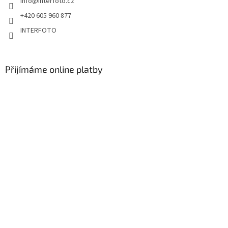
info
@
interfoto.cz
+420 605 960 877
INTERFOTO
Přijímáme online platby