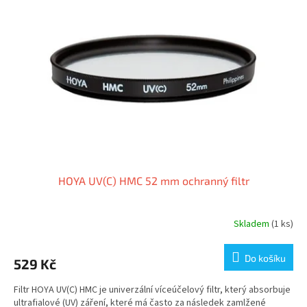
i
r
s
o
p
d
r
u
o
k
d
t
u
ů
k
t
ů
HOYA UV(C) HMC 52 mm ochranný filtr
Skladem
(1 ks)
Do košíku
529 Kč
Filtr HOYA UV(C) HMC je univerzální víceúčelový filtr, který absorbuje
ultrafialové (UV) záření, které má často za následek zamlžené