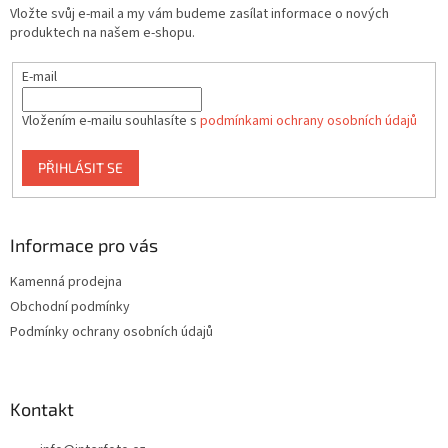
í
Vložte svůj e-mail a my vám budeme zasílat informace o nových
í
p
produktech na našem e-shopu.
r
v
E-mail
k
y
v
Vložením e-mailu souhlasíte s
podmínkami ochrany osobních údajů
ý
p
PŘIHLÁSIT SE
i
s
u
Informace pro vás
Kamenná prodejna
Obchodní podmínky
Podmínky ochrany osobních údajů
Kontakt