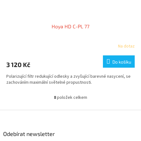
Hoya HD C-PL 77
Na dotaz
Do košíku
3 120 Kč
Polarizující filtr redukující odlesky a zvyšující barevné nasycení, se
zachováním maximální světelné propustnosti.
8
položek celkem
O
v
l
Z
á
á
d
p
a
a
Odebírat newsletter
c
t