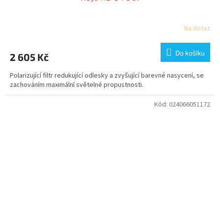
Na dotaz
Do košíku
2 605 Kč
Polarizující filtr redukující odlesky a zvyšující barevné nasycení, se
zachováním maximální světelné propustnosti.
Kód:
024066051172