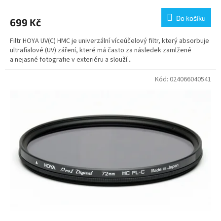
Do košíku
699 Kč
Filtr HOYA UV(C) HMC je univerzální víceúčelový filtr, který absorbuje
ultrafialové (UV) záření, které má často za následek zamlžené
a nejasné fotografie v exteriéru a slouží...
Kód:
024066040541