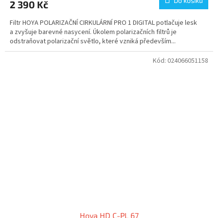
Do košíku
2 390 Kč
Filtr HOYA POLARIZAČNÍ CIRKULÁRNÍ PRO 1 DIGITAL potlačuje lesk
a zvyšuje barevné nasycení. Úkolem polarizačních filtrů je
odstraňovat polarizační světlo, které vzniká především...
Kód:
024066051158
Hoya HD C-PL 67