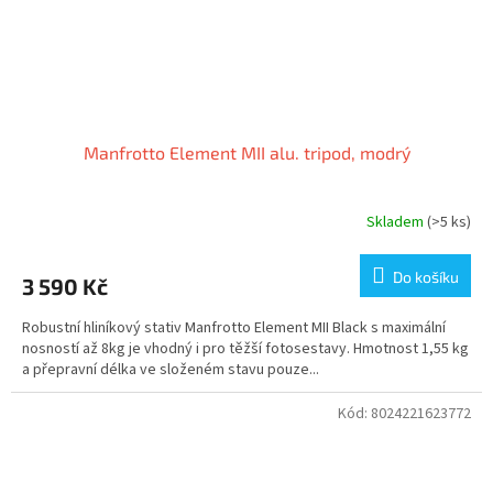
Manfrotto Element MII alu. tripod, modrý
Skladem
(>5 ks)
Do košíku
3 590 Kč
Robustní hliníkový stativ Manfrotto Element MII Black s maximální
nosností až 8kg je vhodný i pro těžší fotosestavy. Hmotnost 1,55 kg
a přepravní délka ve složeném stavu pouze...
Kód:
8024221623772