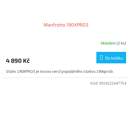
Manfrotto 190XPRO3
Skladem
(2 ks)
Do košíku
4 890 Kč
Stativ 190XPRO3 je novou verzí populárního stativu 190xprob.
Kód:
8024221647754