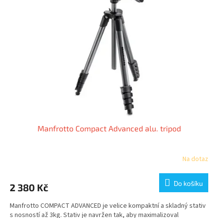
i
r
s
o
p
d
r
u
o
k
d
t
u
ů
k
t
ů
Manfrotto Compact Advanced alu. tripod
Na dotaz
Do košíku
2 380 Kč
Manfrotto COMPACT ADVANCED je velice kompaktní a skladný stativ
s nosností až 3kg. Stativ je navržen tak, aby maximalizoval