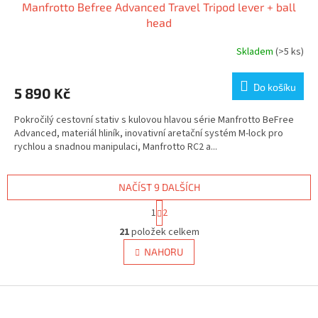
Manfrotto Befree Advanced Travel Tripod lever + ball
head
Skladem
(>5 ks)
Do košíku
5 890 Kč
Pokročilý cestovní stativ s kulovou hlavou série Manfrotto BeFree
Advanced, materiál hliník, inovativní aretační systém M-lock pro
rychlou a snadnou manipulaci, Manfrotto RC2 a...
NAČÍST 9 DALŠÍCH
S
1
2
t
O
r
21
položek celkem
v
á
l
NAHORU
n
á
k
d
o
v
Z
a
á
c
á
n