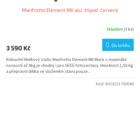
Manfrotto Element MII alu. tripod, červený
Skladem
(3 ks)
Do košíku
3 590 Kč
Robustní hliníkový stativ Manfrotto Element MII Black s maximální
nosností až 8kg je vhodný i pro těžší fotosestavy. Hmotnost 1,55 kg
a přepravní délka ve složeném stavu pouze...
Kód:
8024221700046