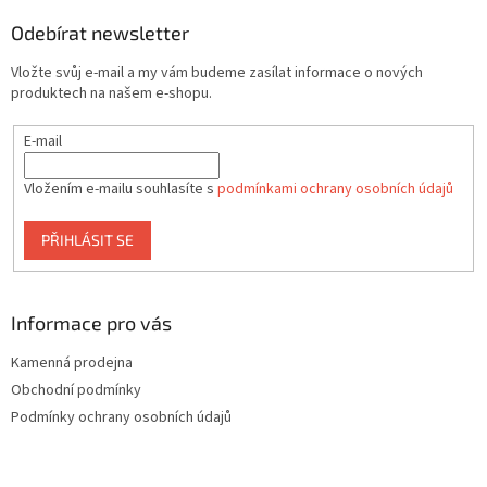
í
p
í
p
a
Odebírat newsletter
r
t
v
Vložte svůj e-mail a my vám budeme zasílat informace o nových
í
k
produktech na našem e-shopu.
y
v
E-mail
ý
p
i
Vložením e-mailu souhlasíte s
podmínkami ochrany osobních údajů
s
u
PŘIHLÁSIT SE
Informace pro vás
Kamenná prodejna
Obchodní podmínky
Podmínky ochrany osobních údajů