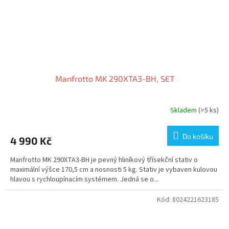
Manfrotto MK 290XTA3-BH, SET
Skladem
(>5 ks)
Do košíku
4 990 Kč
Manfrotto MK 290XTA3-BH je pevný hliníkový třísekční stativ o
maximální výšce 170,5 cm a nosnosti 5 kg. Stativ je vybaven kulovou
hlavou s rychloupínacím systémem. Jedná se o...
Kód:
8024221623185