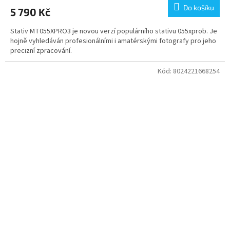
Do košíku
5 790 Kč
Stativ MT055XPRO3 je novou verzí populárního stativu 055xprob. Je
hojně vyhledáván profesionálními i amatérskými fotografy pro jeho
precizní zpracování.
Kód:
8024221668254