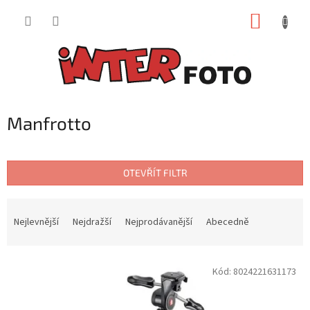
Přejít
NÁKUP
na
obsah
KOŠÍK
Manfrotto
OTEVŘÍT FILTR
Ř
a
Nejlevnější
Nejdražší
Nejprodávanější
Abecedně
z
e
V
n
Kód:
8024221631173
ý
í
p
p