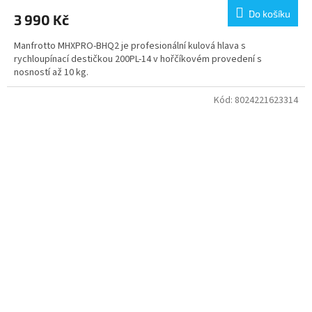
Do košíku
3 990 Kč
Manfrotto MHXPRO-BHQ2 je profesionální kulová hlava s
rychloupínací destičkou 200PL-14 v hořčíkovém provedení s
nosností až 10 kg.
Kód:
8024221623314