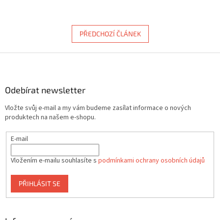
PŘEDCHOZÍ ČLÁNEK
Z
á
p
a
Odebírat newsletter
t
Vložte svůj e-mail a my vám budeme zasílat informace o nových
í
produktech na našem e-shopu.
E-mail
Vložením e-mailu souhlasíte s
podmínkami ochrany osobních údajů
PŘIHLÁSIT SE