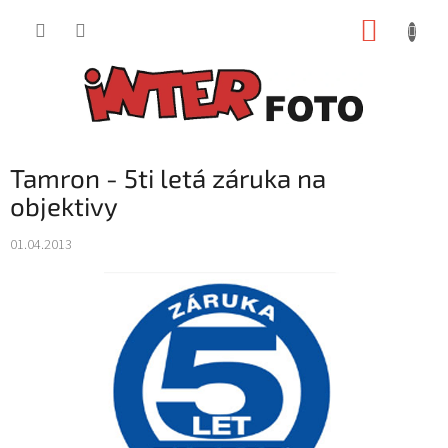
Přejít
NÁKUP
na
obsah
KOŠÍK
Tamron - 5ti letá záruka na
objektivy
01.04.2013