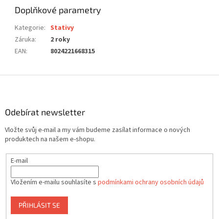
Doplňkové parametry
Kategorie
:
Stativy
Záruka
:
2 roky
EAN
:
8024221668315
Z
á
p
a
Odebírat newsletter
t
Vložte svůj e-mail a my vám budeme zasílat informace o nových
í
produktech na našem e-shopu.
E-mail
Vložením e-mailu souhlasíte s
podmínkami ochrany osobních údajů
PŘIHLÁSIT SE