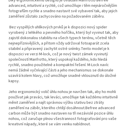
Díky ergonomickému designu je ovládání Manfrotto Befree
advanced, intuitivní a rychlé, což umožňuje i těm nejnáročnějším
fotografům rychle a snadno nastavit své vybavení tak, aby jejich
zaměření zůstalo zachycováno na požadovaném záběru.
Bez vyspělých uhlíkových prvků je k dispozici nový spider
vyrobený z lehkého a pevného hořčíku, který byl vyvinut tak, aby
zajistil dokonalou stabilitu na všech typech terénu, včetně těch
nejnepříznivějších, a přitom vždy udržoval fotoaparát zcela
stabilní a připravený zachytit ostré snímky.Tento model je k
dispozici ve verzi M-lock, což je nový twist zámek vyvinutý
společností Manfrotto, který uspokojí každého, kdo hledá
rychlé, snadno použitelné a kompaktní řešení. M-Lock navíc
nemá žádné vyčnívající části a jeho mechanismus se dokonale
uzavírá kolem hlavy, což umožňuje snadné vklouznutí do úložné
kapsy.
Jeho ergonomický volič úhlu nohou je navržen tak, aby ho mohli
používat jak praváci, tak leváci, umožňuje tak každému intuitivně
měnit zaměření a najít správnou výšku stativu bez ztráty
zaměření na záběr, kterého chtějí dosáhnout.Befree advanced
carbon může být snadno nastaven na tři nezávislé pozice úhlu
nohou, což zaručuje plnou všestrannost fotografování pro vaše
kreativní nápady, které se vám venku nabídnout.