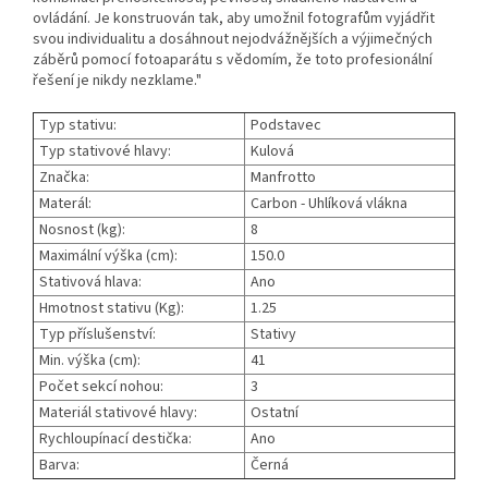
ovládání. Je konstruován tak, aby umožnil fotografům vyjádřit
svou individualitu a dosáhnout nejodvážnějších a výjimečných
záběrů pomocí fotoaparátu s vědomím, že toto profesionální
řešení je nikdy nezklame."
Typ stativu:
Podstavec
Typ stativové hlavy:
Kulová
Značka:
Manfrotto
Materál:
Carbon - Uhlíková vlákna
Nosnost (kg):
8
Maximální výška (cm):
150.0
Stativová hlava:
Ano
Hmotnost stativu (Kg):
1.25
Typ příslušenství:
Stativy
Min. výška (cm):
41
Počet sekcí nohou:
3
Materiál stativové hlavy:
Ostatní
Rychloupínací destička:
Ano
Barva:
Černá