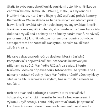
Stativ je vybaven pokročilou hlavou Manfrotto 494 s hliníkovou
centrální kulovou hlavou (MH494-BH), malou, ale výkonnou a
intuitivní hlavou, která umožňuje rychlý a přesný pohyb kamery.
Kulová hlava 494 se skládá ze tří nezávislých ovládacích prvků:
hlavní knoflík ovládá zámek koule, integrovaný ovládací knoflík
tření nastavuje napětí koule tak, aby hmotnost zařízení byla vždy
dokonale vyvážená a snímky bez námahy zarámované. Nezávislý
panoramatický knoflík udržuje horizont na rovině a pohybuje
fotoaparátem horizontálně. Naskytnou se vám tak úžasné
záběry krajiny.
Hlava je vybavena jedinečnou deskou, která ji činí plně
kompatibilní s nejrozšířenějšími standardními hlavovými
přílohami na světě: Manfrotto RC2 a Arca-swiss. S touto
hliníkovou deskou připevněnou k fotoaparátu lze rychle a bez
námahy nastavit všechny hlavy Manfrotto a téměř všechny hlavy
stativů na trhu s arca-swiss stylem, bez nutnosti demontáže
součástí.
Befree advanced carbon je cestovní stativ pro vášnivé
fotografy, kteří chtějí maximální lehkost a bezkonkurenční
výkon, i když cestují. Tento lehký cestovní stativ je optimální
kombinací přenositelnosti, pevnosti, snadného nastavení a