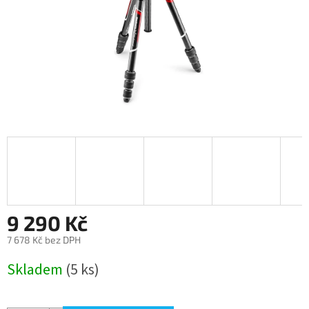
9 290 Kč
7 678 Kč bez DPH
Měrná
Skladem
(5 ks)
cena: