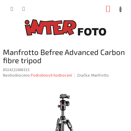
Přejít
NÁKUP
na
obsah
KOŠÍK
Manfrotto Befree Advanced Carbon
fibre tripod
8024221668315
Průměrné
Neohodnoceno
Podrobnosti hodnocení
Značka:
Manfrotto
hodnocení
produktu
je
0,0
z
5
hvězdiček.