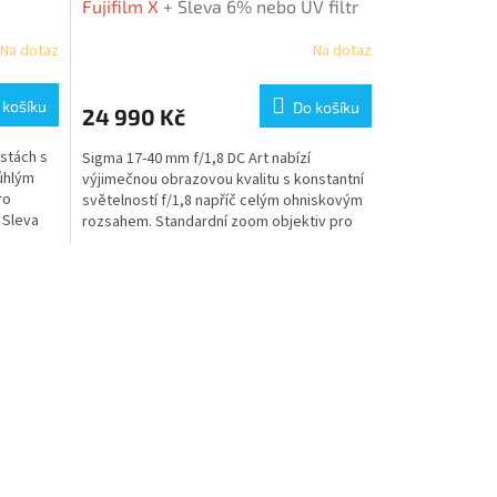
Fujifilm X
+ Sleva 6% nebo UV filtr
zdarma
Na dotaz
Na dotaz
 košíku
Do košíku
24 990 Kč
estách s
Sigma 17-40 mm f/1,8 DC Art nabízí
úhlým
výjimečnou obrazovou kvalitu s konstantní
ro
světelností f/1,8 napříč celým ohniskovým
 Sleva
rozsahem. Standardní zoom objektiv pro
APS-C. ...