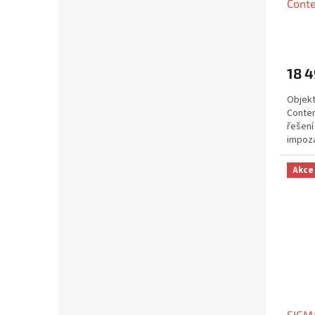
Conte
Sleva
18 4
Objekt
Conte
řešení
impoza
450...
Akce
SIGM