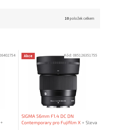
10
položek celkem
26402754
Kód:
085126351755
Akce
SIGMA 56mm F1.4 DC DN
X
+
Contemporary pro Fujifilm X
+ Sleva
ma
6% nebo UV filtr zdarma