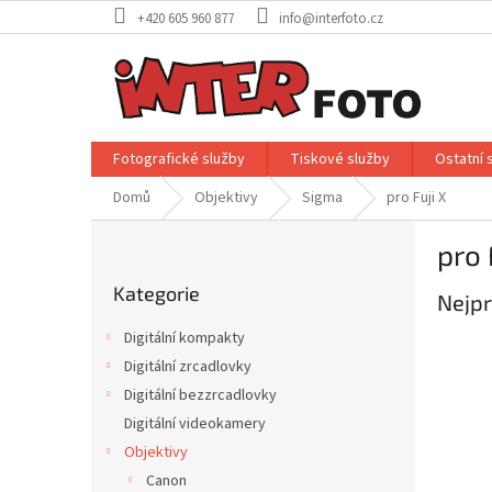
Přejít
+420 605 960 877
info@interfoto.cz
na
obsah
Fotografické služby
Tiskové služby
Ostatní 
Domů
Objektivy
Sigma
pro Fuji X
P
pro 
o
Přeskočit
s
Kategorie
kategorie
Nejpr
t
r
Digitální kompakty
a
Digitální zrcadlovky
n
Digitální bezzrcadlovky
n
í
Digitální videokamery
p
Objektivy
a
Canon