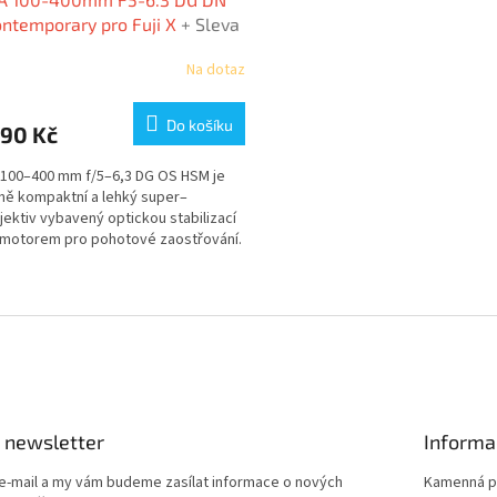
ntemporary pro Fuji X
+ Sleva
bo UV filtr zdarma
Na dotaz
Do košíku
990 Kč
100–400 mm f/5–6,3 DG OS HSM je
vně kompaktní a lehký super–
jektiv vybavený optickou stabilizací
motorem pro pohotové zaostřování.
lní vzdálenost...
O
v
l
á
d
a
c
í
 newsletter
Informa
p
r
 e-mail a my vám budeme zasílat informace o nových
Kamenná p