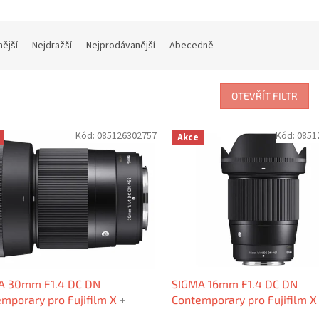
nější
Nejdražší
Nejprodávanější
Abecedně
OTEVŘÍT FILTR
Kód:
085126302757
Kód:
0851
Akce
A 30mm F1.4 DC DN
SIGMA 16mm F1.4 DC DN
mporary pro Fujifilm X
+
Contemporary pro Fujifilm 
 6% nebo UV filtr zdarma
Sleva 6% nebo UV filtr zdar