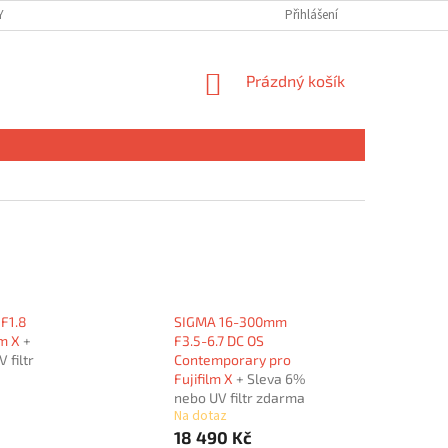
 OSOBNÍCH ÚDAJŮ
Přihlášení
NÁKUPNÍ
Prázdný košík
KOŠÍK
F1.8
SIGMA 16-300mm
lm X
+
F3.5-6.7 DC OS
 filtr
Contemporary pro
Fujifilm X
+ Sleva 6%
nebo UV filtr zdarma
Na dotaz
18 490 Kč