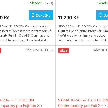
Skladem
(>5 ks)
Sklad
Do košíku
Do
0 Kč
11 290 Kč
30mm F1.4 DC DN Contemporary je
SIGMA 16mm F1.4 DC DN Contempo
 a kvalitní objektiv pro bezzrcadlové
Fujifilm X je objektiv, který vám u
aráty Fujifilm X s APS-C snímačem.
tvořit kreativní snímky s vysokou
objektiv nabízí vynikající ostrost a
světelností a ostrostí. Je to ideáln
..
pro krajinu,...
Kód:
085126348755
Kód:
0851
Akce
A 23mm F1.4 DC DN
SIGMA 18-50mm F2.8 DC DN
mporary pro Fujifilm X
+
Contemporary pro Fuji X
+ S