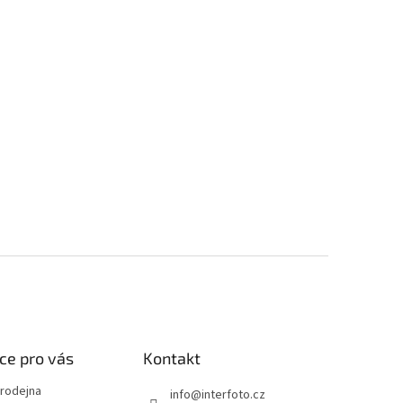
ce pro vás
Kontakt
rodejna
info
@
interfoto.cz