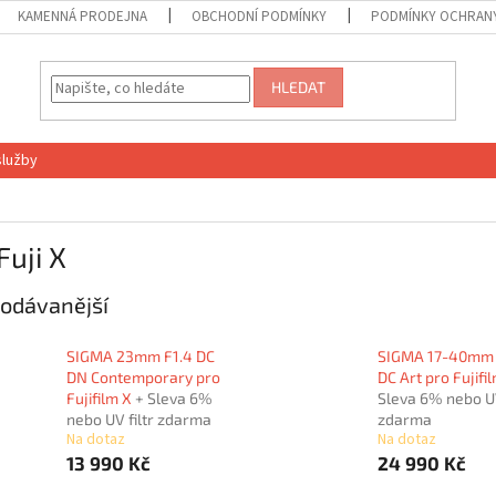
KAMENNÁ PRODEJNA
OBCHODNÍ PODMÍNKY
PODMÍNKY OCHRANY
HLEDAT
služby
Fuji X
odávanější
SIGMA 23mm F1.4 DC
SIGMA 17-40mm 
DN Contemporary pro
DC Art pro Fujifi
Fujifilm X
+ Sleva 6%
Sleva 6% nebo UV
nebo UV filtr zdarma
zdarma
Na dotaz
Na dotaz
13 990 Kč
24 990 Kč