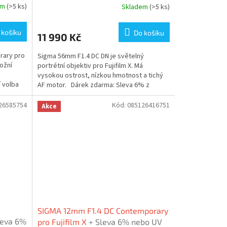
em
(>5 ks)
Skladem
(>5 ks)
 košíku
Do košíku
11 990 Kč
rary pro
Sigma 56mm F1.4 DC DN je světelný
možní
portrétní objektiv pro Fujifilm X. Má
vysokou ostrost, nízkou hmotnost a tichý
í volba
AF motor. Dárek zdarma: Sleva 6% z
nákupní ceny s...
26585754
Kód:
085126416751
Akce
SIGMA 12mm F1.4 DC Contemporary
leva 6%
pro Fujifilm X
+ Sleva 6% nebo UV