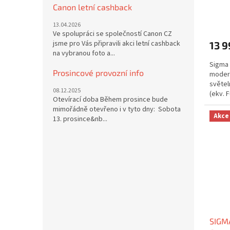
Sleva
Canon letní cashback
13.04.2026
Ve spolupráci se společností Canon CZ
jsme pro Vás připravili akci letní cashback
13 9
na vybranou foto a...
Sigma 
Prosincové provozní info
modern
světel
08.12.2025
(ekv. 
Otevírací doba Během prosince bude
pro be
mimořádně otevřeno i v tyto dny: Sobota
Akce
13. prosince&nb...
SIGM