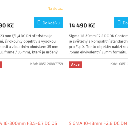
 6% nebo UV filtr zdarma
nebo UV filtr zdarma
Na dotaz
Do košíku
Do
90 Kč
14 490 Kč
23 mm f/1,4 DC DN představuje
Sigma 18-50mm F2.8 DC DN Conte
í, širokoúhlý objektiv s vysokou
je světelný a kompaktní standard
ností a základním ohniskem 35 mm
pro Fuji X. Tento objektiv nabízí ro
Full frame / 35 mm), který je určený
75mm ekvivalentní 35mm formátu, 
zzrcadlovky s...
ideální pro...
Kód:
085126887759
Kód:
0851
Akce
A 16-300mm F3.5-6.7 DC OS
SIGMA 10-18mm F2.8 DC DN