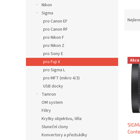
n
Nikon
e
Ř
Sigma
l
a
Nejlev
pro Canon EF
z
pro Canon RF
e
pro Nikon F
n
pro Nikon Z
í
p
pro Sony E
V
r
Akce
pro Fuji X
ý
o
pro Sigma L
p
d
i
pro MFT (mikro 4/3)
u
s
USB docky
k
p
Tamron
t
r
ů
OM system
o
Filtry
d
u
Krytky objektivu, těla
SIGM
k
Sluneční clony
Conte
t
Konvertory a předsádky
Sleva
ů