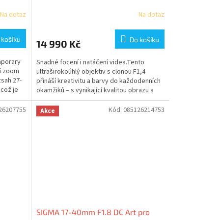
filtr zdarma
Na dotaz
Na dotaz
 košíku
Do košíku
14 990 Kč
mporary
Snadné focení i natáčení videa.Tento
ní zoom
ultraširokoúhlý objektiv s clonou F1,4
zsah 27-
přináší kreativitu a barvy do každodenních
což je
okamžiků – s vynikající kvalitou obrazu a
mobilitou....
26207755
Kód:
085126214753
Akce
SIGMA 17-40mm F1.8 DC Art pro