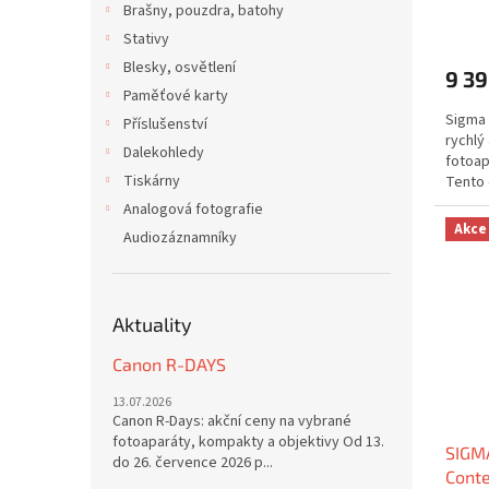
Brašny, pouzdra, batohy
Stativy
Blesky, osvětlení
9 39
Paměťové karty
Sigma 
Příslušenství
rychlý
Dalekohledy
fotoap
Tiskárny
Tento 
krásné.
Analogová fotografie
Akce
Audiozáznamníky
Aktuality
Canon R-DAYS
13.07.2026
Canon R-Days: akční ceny na vybrané
fotoaparáty, kompakty a objektivy Od 13.
SIGM
do 26. července 2026 p...
Conte