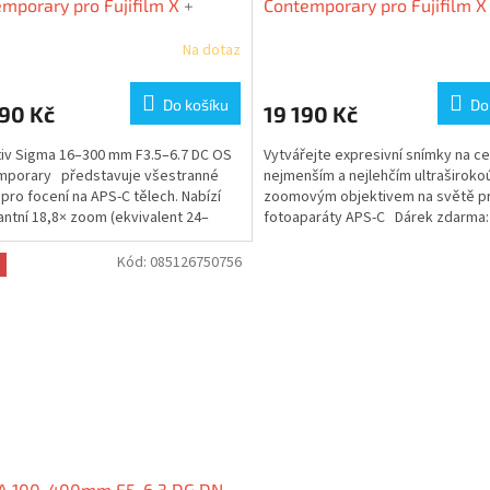
mporary pro Fujifilm X
+
Contemporary pro Fujifilm X
 6% nebo UV filtr zdarma
Na dotaz
Do košíku
Do
90 Kč
19 190 Kč
iv Sigma 16–300 mm F3.5–6.7 DC OS
Vytvářejte expresivní snímky na c
mporary představuje všestranné
nejmenším a nejlehčím ultraširoko
 pro focení na APS-C tělech. Nabízí
zoomovým objektivem na světě p
ntní 18,8× zoom (ekvivalent 24–
fotoaparáty APS-C Dárek zdarma:
6% z...
Kód:
085126750756
A 100-400mm F5-6.3 DG DN