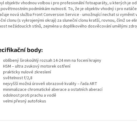
yl objektiv vhodnou volbou i pro profesionální fotoaparáty, u kterých je o
i povětrnostním podmínkám nutností. To, že je objektiv vhodný i pro natáče
ačuje nová služba Front Conversion Service - umožnující nechat si vyměnit
ční clonu (s vykrojenými okraji) za sluneční clonu kratší, rovnou, čímž se el
ost nežádoucích stínů, zejména u doplňkového dosvěcování umělými zdroji
cifikační body:
oblíbený širokoúhlý rozsah 14-24 mm na focení krajiny
HSM – ultra zvukový motorek ostření
prakticky nulové zkreslení
světelnost f/2,8
nejvyšší možná úroveň obrazové kvality – řada ART
minimalizace chromatické aberace a ostatních aberací
odolnost proti prachu a vodě
velmi přesný autofokus