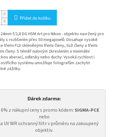
Přidat do košíku
24mm f/2,8 DG HSM Art pro Nikon - objektiv navržený pro
ty s rozlišením přes 50 megapixelů. Dosahuje vysoké
se třemi FLD skleněnými třemi členy, SLD členy a třemi
mi členy. S téměř nulovým zkreslením a minimální
kou aberací, odlesky nebo duchy. Vysoká rychlost i
 ostřícího systému umožňuje fotografům zachytit
lné zážitky.
Dárek zdarma:
a 6% z nákupní ceny s promo kódem:
SIGMA-PCE
nebo
a UV WR ochranný filtr v průměru na zakoupený
objektiv.