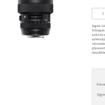
Sigma 14-
fotoapará
ostrosti 
asférický
chromatic
přesnost
neuvěřite
Slev
Sigm