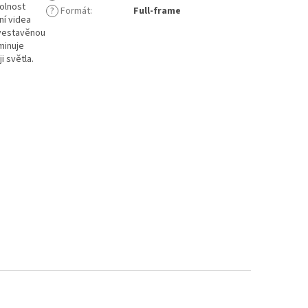
dolnost
?
Formát
:
Full-frame
ní videa
 vestavěnou
iminuje
 světla.