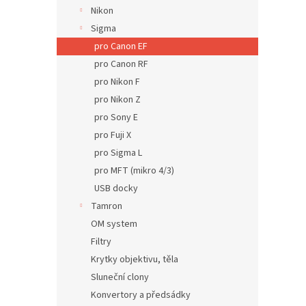
n
Nikon
e
Sigma
l
pro Canon EF
pro Canon RF
pro Nikon F
pro Nikon Z
pro Sony E
pro Fuji X
pro Sigma L
pro MFT (mikro 4/3)
USB docky
Tamron
OM system
Filtry
Krytky objektivu, těla
Sluneční clony
Konvertory a předsádky