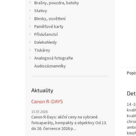
Brašny, pouzdra, batohy
Stativy
Blesky, osvětlení
Paměťové karty
Příslušenství
Dalekohledy
Tiskárny
Analogová fotografie
Audiozáznamníky
Popi
Aktuality
Det
Canon R-DAYS
14 -
kval
13.07.2026
kvali
Canon R-Days: akční ceny na vybrané
chro
fotoaparáty, kompakty a objektivy Od 13.
ambi
do 26. července 2026 p...
kinof