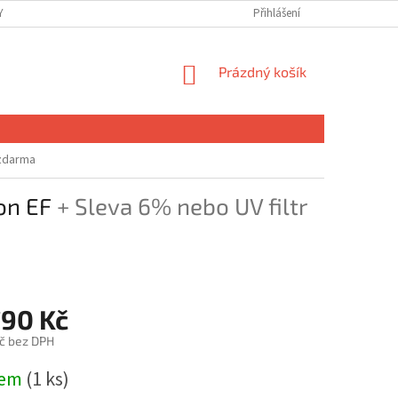
 OSOBNÍCH ÚDAJŮ
Přihlášení
NÁKUPNÍ
Prázdný košík
KOŠÍK
 zdarma
on EF
+ Sleva 6% nebo UV filtr
790 Kč
č bez DPH
dem
(1 ks)