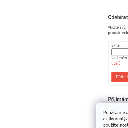
a
t
Odebírat
í
Vložte svůj
produktech
E-mail
Vložením 
údajů
PŘIHL
Přijímám
platby
Používáme c
a díky analý
použitelnos