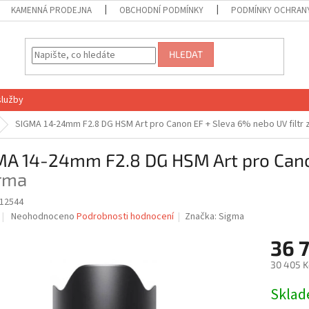
KAMENNÁ PRODEJNA
OBCHODNÍ PODMÍNKY
PODMÍNKY OCHRANY
HLEDAT
služby
SIGMA 14-24mm F2.8 DG HSM Art pro Canon EF
+ Sleva 6% nebo UV filtr
MA 14-24mm F2.8 DG HSM Art pro Can
rma
12544
Průměrné
Neohodnoceno
Podrobnosti hodnocení
Značka:
Sigma
hodnocení
produktu
36 
je
30 405 K
0,0
z
Měrná
Skla
5
cena:
hvězdiček.