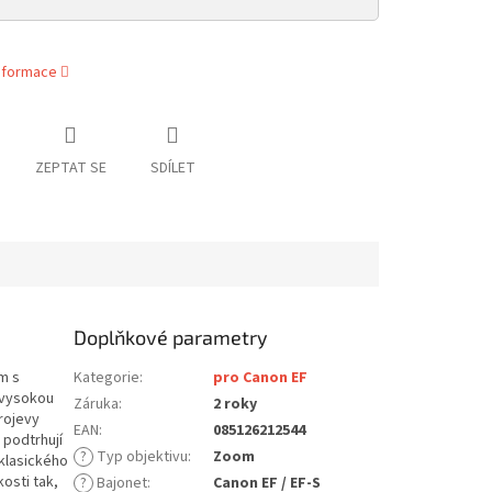
informace
ZEPTAT SE
SDÍLET
Doplňkové parametry
m s
Kategorie
:
pro Canon EF
 vysokou
Záruka
:
2 roky
projevy
EAN
:
085126212544
 podtrhují
?
Typ objektivu
:
Zoom
 klasického
osti tak,
?
Bajonet
:
Canon EF / EF-S