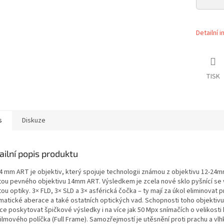
Detailní 
TISK
s
Diskuze
ailní popis produktu
24 mm ART je objektiv, který spojuje technologii známou z objektivu 12-24m
itou pevného objektivu 14mm ART. Výsledkem je zcela nové sklo pyšnící se
tou optiky. 3× FLD, 3× SLD a 3× asférická čočka – ty mají za úkol eliminovat 
matické aberace a také ostatních optických vad. Schopnosti toho objektivu
ce poskytovat špičkové výsledky i na více jak 50 Mpx snímačích o velikosti
ilmového políčka (Full Frame). Samozřejmostí je utěsnění proti prachu a vlhk