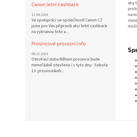
aby b
Canon letní cashback
prot
nazn
13.04.2026
Ve spolupráci se společností Canon CZ
slune
jsme pro Vás připravili akci letní cashback
možn
na vybranou foto a...
Prosincové provozní info
Spe
08.12.2025
Otevírací doba Během prosince bude
mimořádně otevřeno i v tyto dny: Sobota
13. prosince&nb...
Z
á
p