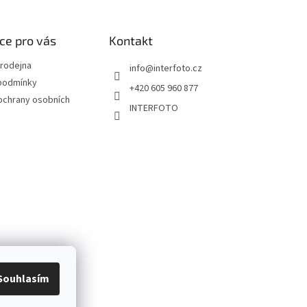
ce pro vás
Kontakt
rodejna
info
@
interfoto.cz
podmínky
+420 605 960 877
ochrany osobních
INTERFOTO
Souhlasím