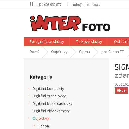
Přejít
+420 605 960 877
info@interfoto.cz
na
obsah
Fotografické služby
Tiskové služby
Ostatní 
Domů
Objektivy
Sigma
pro Canon EF
P
SIG
o
Přeskočit
s
zda
Kategorie
kategorie
t
0851262
r
Digitální kompakty
Akce
a
Digitální zrcadlovky
n
Digitální bezzrcadlovky
n
í
Digitální videokamery
p
Objektivy
a
Canon