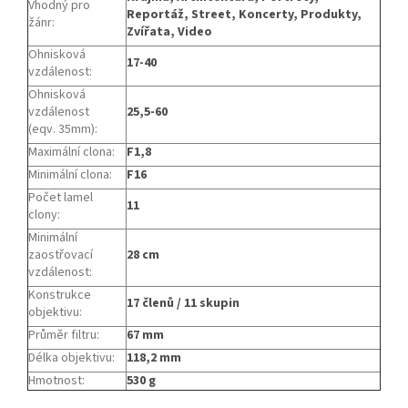
Vhodný pro
Reportáž, Street, Koncerty, Produkty,
žánr
:
Zvířata, Video
Ohnisková
17-40
vzdálenost
:
Ohnisková
vzdálenost
25,5-60
(eqv. 35mm)
:
Maximální clona
:
F1,8
Minimální clona
:
F16
Počet lamel
11
clony
:
Minimální
zaostřovací
28 cm
vzdálenost
:
Konstrukce
17 členů / 11 skupin
objektivu
:
Průměr filtru
:
67 mm
Délka objektivu
:
118,2 mm
Hmotnost
:
530 g