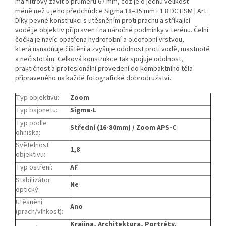
má filtrový závit o průměru 67 mm, což je o jednu velikost
méně než u jeho předchůdce Sigma 18–35 mm F1.8 DC HSM | Art.
Díky pevné konstrukci s utěsněním proti prachu a stříkající
vodě je objektiv připraven i na náročné podmínky v terénu. Čelní
čočka je navíc opatřena hydrofobní a oleofobní vrstvou,
která usnadňuje čištění a zvyšuje odolnost proti vodě, mastnotě
a nečistotám. Celková konstrukce tak spojuje odolnost,
praktičnost a profesionální provedení do kompaktního těla
připraveného na každé fotografické dobrodružství.
Typ objektivu
:
Zoom
Typ bajonetu
:
Sigma-L
Typ podle
Střední (16-80mm) / Zoom APS-C
ohniska
:
Světelnost
1,8
objektivu
:
Typ ostření
:
AF
Stabilizátor
Ne
optický
:
Utěsnění
Ano
(prach/vlhkost)
:
Krajina, Architektura, Portréty,