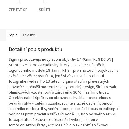
ZEPTAT SE
SDÍLET
Popis
Diskuze
Detailní popis produktu
Sigma představuje nový zoom objektiv 17-40mm F1.8 DC DN |
Art pro APS-C bezzrcadlovky, který navazuje na úspěch
legendárního modelu 18-35mm F1.8 – prvního zoom objektivu na
světě se světelností f/1.8, jenž si získal uznání v oblasti
fotografie i videa. Po 13 letech Sigma staví na převratných
inovacích a přináší modernizovaný optický design, širší rozsah
ohniskových vzdáleností a zároveň o 30 % nižší hmotnost.
Objektiv nabízí špičkovou obrazovou kvalitu srovnatelnou s
pevnými skly v celém rozsahu, rychlé a tiché ostření pomocí
lineárního motoru HLA, vnitřní zoom, minimální focus breathing a
odolnost proti prachu a stříkající vodě. Ti, kdo od svého APS-C
fotoaparátu očekávají profesionální výkon, najdou v
tomto objektivu řady „Art“ ideální volbu – nabízí špičkovou