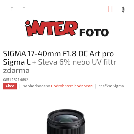
Přejít
NÁKUP
na
obsah
KOŠÍK
SIGMA 17-40mm F1.8 DC Art pro
Sigma L
+ Sleva 6% nebo UV filtr
zdarma
085126214692
Průměrné
Neohodnoceno
Podrobnosti hodnocení
Značka:
Sigma
Akce
hodnocení
produktu
je
0,0
z
5
hvězdiček.