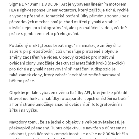
Sigma 17-40mm F1.8 DC DN | Art je vybavena lineárním motorem
HLA (High-response Linear Actuator), který zajišťuje tiché, rychlé
a vysoce přesné automatické ostření. Díky přímému pohonu bez
převodových mechanismů je chod ostření plynulý a stabilní –
ideální nejen pro fotografování, ale i pro natáčení videa, včetně
práce s gimbalem nebo při vlogování.
Potlačený efekt „focus breathingu“ minimalizuje změny úhlu
záběru při přeostřování, což umožňuje přirozené a plynulé
změny zaostření ve videu. Clonový kroužek pro intuitivní
ovládání clony umožňuje deaktivaci aretačních kroků (de-click)
pro tiché a plynulé nastavování při natáčení. K dispozici je
také zámek clony, který zabrání nechtěné změně nastavení
během práce.
Objektiv je dále vybaven dvěma tlačítky AFL, kterým lze přiřadit
libovolnou funkci z nabídky fotoaparátu. Jejich umístění na boční
a horní straně umožňuje snadné ovládání při fotografování na
šířku i na výšku.
Navzdory tomu, že se jedná o objektiv s velkou světelností, je
překvapivě přenosný. Tubus objektivu je navržen s důrazem na
odolnost, praktičnost a kompaktnost. Je o více než 30 % lehčí a