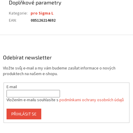
Doplňkové parametry
Kategorie
:
pro Sigma L
EAN
:
085126214692
Z
á
p
a
Odebírat newsletter
t
Vložte svůj e-mail a my vám budeme zasílat informace o nových
í
produktech na našem e-shopu.
E-mail
Vložením e-mailu souhlasíte s
podmínkami ochrany osobních údajů
PŘIHLÁSIT SE