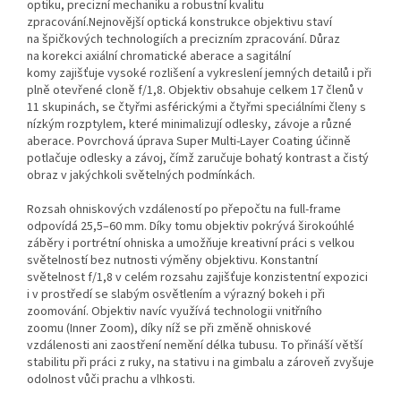
optiku, precizní mechaniku a robustní kvalitu
zpracování.Nejnovější optická konstrukce objektivu staví
na špičkových technologiích a precizním zpracování. Důraz
na korekci axiální chromatické aberace a sagitální
komy zajišťuje vysoké rozlišení a vykreslení jemných detailů i při
plně otevřené cloně f/1,8. Objektiv obsahuje celkem 17 členů v
11 skupinách, se čtyřmi asférickými a čtyřmi speciálními členy s
nízkým rozptylem, které minimalizují odlesky, závoje a různé
aberace. Povrchová úprava Super Multi-Layer Coating účinně
potlačuje odlesky a závoj, čímž zaručuje bohatý kontrast a čistý
obraz v jakýchkoli světelných podmínkách.
Rozsah ohniskových vzdáleností po přepočtu na full-frame
odpovídá 25,5–60 mm. Díky tomu objektiv pokrývá širokoúhlé
záběry i portrétní ohniska a umožňuje kreativní práci s velkou
světelností bez nutnosti výměny objektivu. Konstantní
světelnost f/1,8 v celém rozsahu zajišťuje konzistentní expozici
i v prostředí se slabým osvětlením a výrazný bokeh i při
zoomování. Objektiv navíc využívá technologii vnitřního
zoomu (Inner Zoom), díky níž se při změně ohniskové
vzdálenosti ani zaostření nemění délka tubusu. To přináší větší
stabilitu při práci z ruky, na stativu i na gimbalu a zároveň zvyšuje
odolnost vůči prachu a vlhkosti.