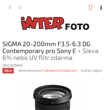
Přejít
NÁKUP
na
obsah
KOŠÍK
SIGMA 20-200mm F3.5-6.3 DG
Contemporary pro Sony E
+ Sleva
6% nebo UV filtr zdarma
085126796655
Průměrné
Neohodnoceno
Podrobnosti hodnocení
Značka:
Sigma
Akce
hodnocení
produktu
je
0,0
z
5
hvězdiček.