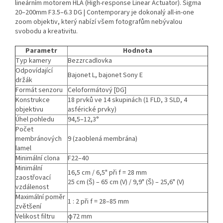
lineárním motorem HLA (High-response Linear Actuator). Sigma
20–200mm F3.5–6.3 DG | Contemporary je dokonalý all-in-one
zoom objektiv, který nabízí všem fotografům nebývalou
svobodu a kreativitu.
Parametr
Hodnota
Typ kamery
Bezzrcadlovka
Odpovídající
Bajonet L, bajonet Sony E
držák
Formát senzoru
Celoformátový [DG]
Konstrukce
18 prvků ve 14 skupinách (1 FLD, 3 SLD, 4
objektivu
asférické prvky)
Úhel pohledu
94,5–12,3°
Počet
membránových
9 (zaoblená membrána)
lamel
Minimální clona
F22–40
Minimální
16,5 cm / 6,5" při f = 28 mm
zaostřovací
25 cm (Š) – 65 cm (V) / 9,9" (Š) – 25,6" (V)
vzdálenost
Maximální poměr
1 : 2 při f = 28–85 mm
zvětšení
Velikost filtru
φ72 mm