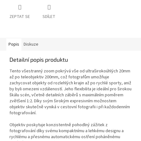
ZEPTAT SE
SDÍLET
Popis
Diskuze
Detailní popis produktu
Tento všestranný zoom pokrývá vše od ultraširokoúhlých 20mm
až po teleobjektiv 200mm, což fotografům umožňuje
zachycovat objekty od rozlehlých krajin až po rychlé sporty, aniž
by byli omezeni vzdáleností. Jeho flexibilita je ideální pro širokou
škálu scén, včetně detailních záběrů s maximálním poměrem
zvětšení 1:2. Díky svým širokým expresivním možnostem
objektiv skutečně vyniká v cestovní fotografii i při každodenním
fotografování.
Objektiv poskytuje konzistentně pohodlný zážitek z
fotografování díky svému kompaktnímu a lehkému designu a
rychlému a přesnému automatickému ostření poháněnému