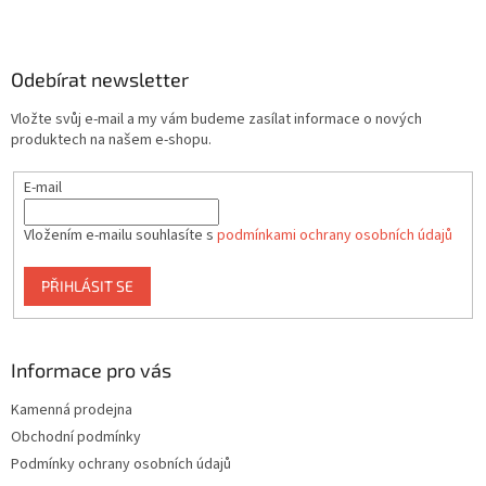
Z
á
p
a
Odebírat newsletter
t
Vložte svůj e-mail a my vám budeme zasílat informace o nových
í
produktech na našem e-shopu.
E-mail
Vložením e-mailu souhlasíte s
podmínkami ochrany osobních údajů
PŘIHLÁSIT SE
Informace pro vás
Kamenná prodejna
Obchodní podmínky
Podmínky ochrany osobních údajů