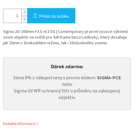
Přidat do košíku
Sigma 20–200mm F3.5–6.3 DG | Contemporary je první vysoce výkonný
zoom objektiv na světě pro full-frame bezzrcadlovky, který dosahuje
jak 20mm v širokoúhlém režimu, tak i 10násobného zoomu.
Dárek zdarma:
Sleva 6% z nákupní ceny s promo kódem:
SIGMA-PCE
nebo
Sigma UV WR ochranný filtr v průměru na zakoupený
objektiv.
Detailní informace