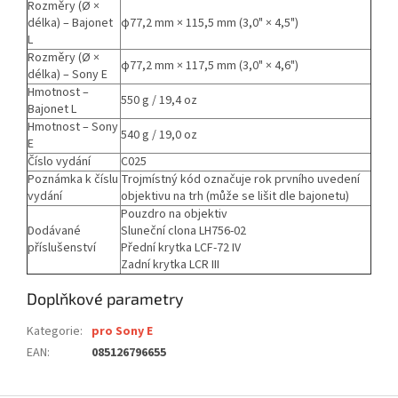
Rozměry (Ø ×
délka) – Bajonet
φ77,2 mm × 115,5 mm (3,0" × 4,5")
L
Rozměry (Ø ×
φ77,2 mm × 117,5 mm (3,0" × 4,6")
délka) – Sony E
Hmotnost –
550 g / 19,4 oz
Bajonet L
Hmotnost – Sony
540 g / 19,0 oz
E
Číslo vydání
C025
Poznámka k číslu
Trojmístný kód označuje rok prvního uvedení
vydání
objektivu na trh (může se lišit dle bajonetu)
Pouzdro na objektiv
Dodávané
Sluneční clona LH756-02
příslušenství
Přední krytka LCF-72 IV
Zadní krytka LCR III
Doplňkové parametry
Kategorie
:
pro Sony E
EAN
:
085126796655