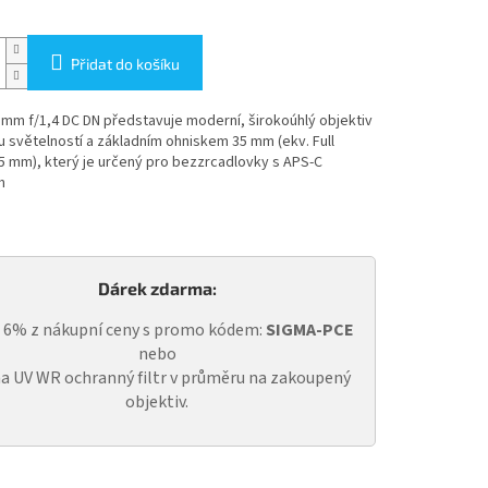
Přidat do košíku
mm f/1,4 DC DN představuje moderní, širokoúhlý objektiv
 světelností a základním ohniskem 35 mm (ekv. Full
5 mm), který je určený pro bezzrcadlovky s APS-C
m
Dárek zdarma:
a 6% z nákupní ceny s promo kódem:
SIGMA-PCE
nebo
a UV WR ochranný filtr v průměru na zakoupený
objektiv.