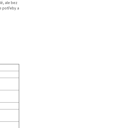
é, ale bez
še potřeby a