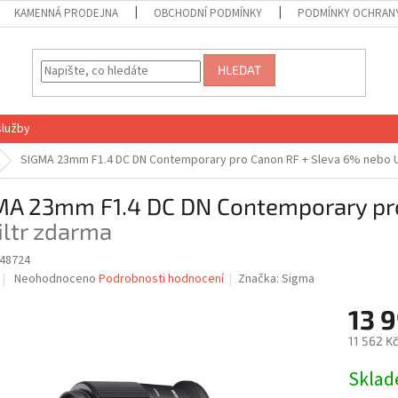
KAMENNÁ PRODEJNA
OBCHODNÍ PODMÍNKY
PODMÍNKY OCHRANY
HLEDAT
služby
SIGMA 23mm F1.4 DC DN Contemporary pro Canon RF
+ Sleva 6% nebo U
MA 23mm F1.4 DC DN Contemporary pr
iltr zdarma
48724
Průměrné
Neohodnoceno
Podrobnosti hodnocení
Značka:
Sigma
hodnocení
produktu
13 
je
11 562 K
0,0
z
Měrná
Skla
5
cena:
hvězdiček.