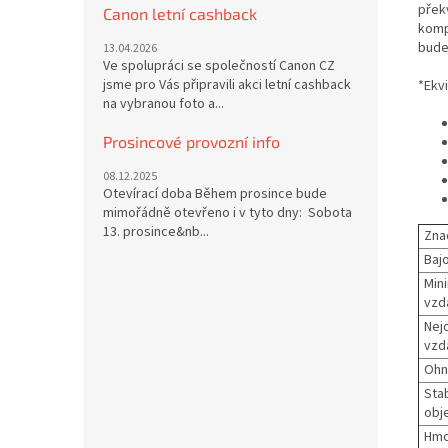
přek
Canon letní cashback
komp
bude
13.04.2026
Ve spolupráci se společností Canon CZ
jsme pro Vás připravili akci letní cashback
*Ekv
na vybranou foto a...
Prosincové provozní info
08.12.2025
Otevírací doba Během prosince bude
mimořádně otevřeno i v tyto dny: Sobota
13. prosince&nb...
Zna
Bajo
Min
vzd
Nej
vzd
Ohn
Sta
obje
Hmo