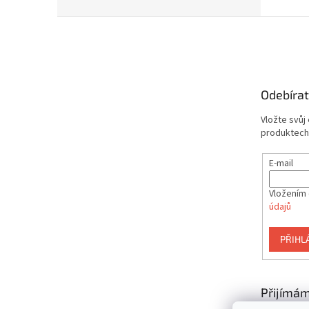
Z
á
p
a
t
Odebírat
í
Vložte svůj
produktech
E-mail
Vložením 
údajů
PŘIHL
Přijímám
platby