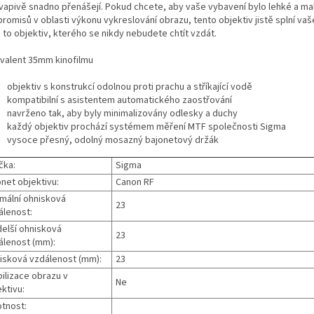
vapivě snadno přenášejí. Pokud chcete, aby vaše vybavení bylo lehké a mal
romisů v oblasti výkonu vykreslování obrazu, tento objektiv jistě splní va
 to objektiv, kterého se nikdy nebudete chtít vzdát.
ivalent 35mm kinofilmu
objektiv s konstrukcí odolnou proti prachu a stříkající vodě
kompatibilní s asistentem automatického zaostřování
navrženo tak, aby byly minimalizovány odlesky a duchy
každý objektiv prochází systémem měření MTF společnosti Sigma
vysoce přesný, odolný mosazný bajonetový držák
čka:
Sigma
net objektivu:
Canon RF
imální ohnisková
23
álenost:
delší ohnisková
23
álenost (mm):
isková vzdálenost (mm):
23
bilizace obrazu v
Ne
ktivu:
tnost: