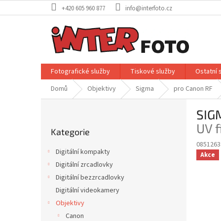
Přejít
+420 605 960 877
info@interfoto.cz
na
obsah
Fotografické služby
Tiskové služby
Ostatní 
Domů
Objektivy
Sigma
pro Canon RF
P
SIG
o
Přeskočit
s
UV f
Kategorie
kategorie
t
0851263
r
Digitální kompakty
Akce
a
Digitální zrcadlovky
n
Digitální bezzrcadlovky
n
í
Digitální videokamery
p
Objektivy
a
Canon