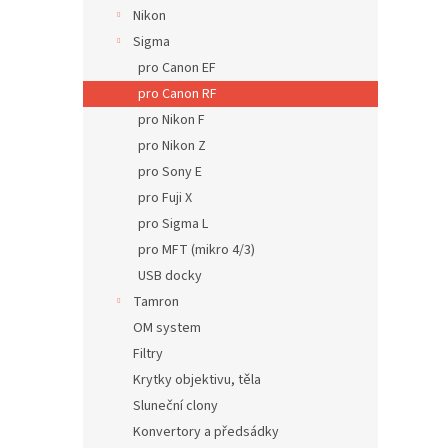
n
Nikon
e
Sigma
l
pro Canon EF
pro Canon RF
pro Nikon F
pro Nikon Z
pro Sony E
pro Fuji X
pro Sigma L
pro MFT (mikro 4/3)
USB docky
Tamron
OM system
Filtry
Krytky objektivu, těla
Sluneční clony
Konvertory a předsádky