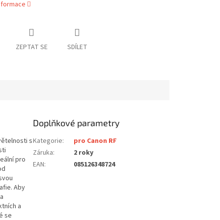
informace
ZEPTAT SE
SDÍLET
Doplňkové parametry
ětelnosti s
Kategorie
:
pro Canon RF
ti
Záruka
:
2 roky
eální pro
EAN
:
085126348724
od
 svou
afie. Aby
na
tních a
é se