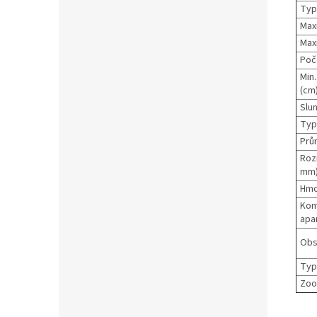
Typ
Maxi
Maxi
Poč
Min
(cm)
Slun
Typ 
Prům
Roz
mm)
Hmo
Komp
apa
Obs
Typ
Zoo