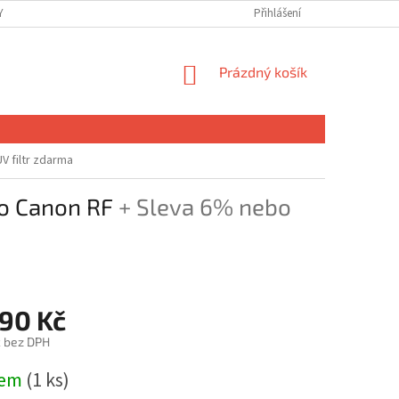
 OSOBNÍCH ÚDAJŮ
Přihlášení
NÁKUPNÍ
Prázdný košík
KOŠÍK
V filtr zdarma
o Canon RF
+ Sleva 6% nebo
990 Kč
č bez DPH
dem
(1 ks)