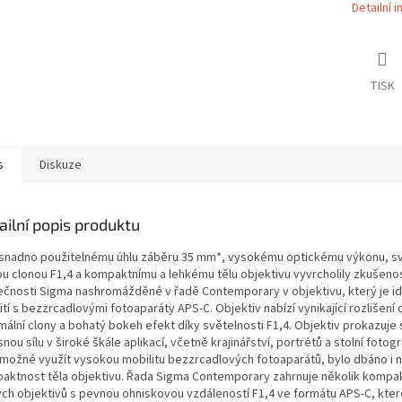
Detailní 
TISK
s
Diskuze
ailní popis produktu
 snadno použitelnému úhlu záběru 35 mm*, vysokému optickému výkonu, sv
ou clonou F1,4 a kompaktnímu a lehkému tělu objektivu vyvrcholily zkušenos
ečnosti Sigma nashromážděné v řadě Contemporary v objektivu, který je id
tí s ​​bezzrcadlovými fotoaparáty APS-C. Objektiv nabízí vynikající rozlišení 
mální clony a bohatý bokeh efekt díky světelnosti F1,4. Objektiv prokazuje
nou sílu v široké škále aplikací, včetně krajinářství, portrétů a stolní fotogr
 možné využít vysokou mobilitu bezzrcadlových fotoaparátů, bylo dbáno i 
aktnost těla objektivu. Řada Sigma Contemporary zahrnuje několik kompak
ých objektivů s pevnou ohniskovou vzdáleností F1,4 ve formátu APS-C, kter