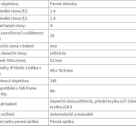
 objektivu:
Pevné ohnisko
mální clona (f/):
1.4
mální clona (f/):
1.4
et lamel clony:
9
. zaostřovací vzdálenost
25
:
eční clona v balení:
Ano
sluneční clony:
LH554-01
ěr filtru (mm):
52 mm
měry (Průměr x Délka v
69 x 76.9 mm
:
tnost objektivu:
345
atibilní s full-frame
Ne
ráty:
Sluneční clona LH554-01, přední krytka LCF-52mm
ah balení:
krytka LCR II
 ostření:
Automatické a manuální
m nebo pevná optika:
Pevná optika