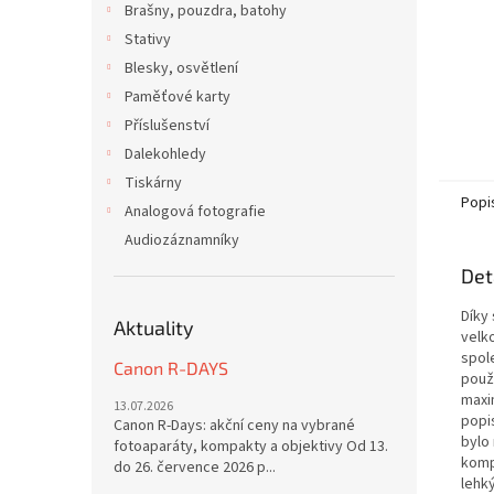
Brašny, pouzdra, batohy
Stativy
Blesky, osvětlení
Paměťové karty
Příslušenství
Dalekohledy
Tiskárny
Popi
Analogová fotografie
Audiozáznamníky
Det
Díky
Aktuality
velk
spol
Canon R-DAYS
použi
maxi
13.07.2026
popis
Canon R-Days: akční ceny na vybrané
bylo
fotoaparáty, kompakty a objektivy Od 13.
komp
do 26. července 2026 p...
lehk