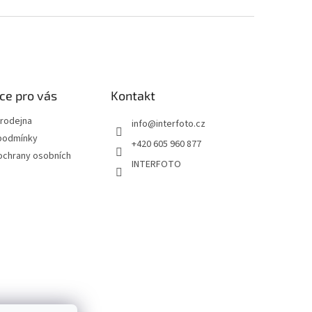
ce pro vás
Kontakt
rodejna
info
@
interfoto.cz
podmínky
+420 605 960 877
ochrany osobních
INTERFOTO