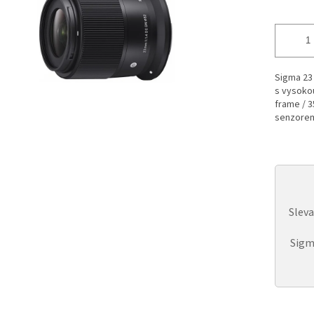
Sigma 23 
s vysokou
frame / 3
senzore
Slev
Sigm