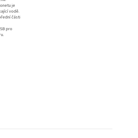
onetu je
ající vodě.
řední části
USB pro
ru.