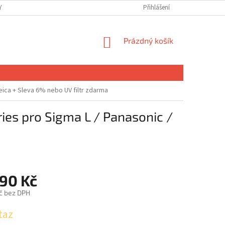
 OSOBNÍCH ÚDAJŮ
Přihlášení
NÁKUPNÍ
Prázdný košík
KOŠÍK
eica
+ Sleva 6% nebo UV filtr zdarma
es pro Sigma L / Panasonic /
490 Kč
č bez DPH
taz