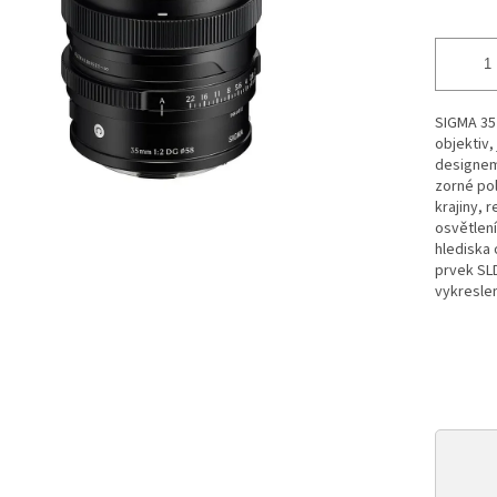
SIGMA 35 
objektiv,
designem
zorné pol
krajiny, 
osvětlení
hlediska 
prvek SLD
vykreslen