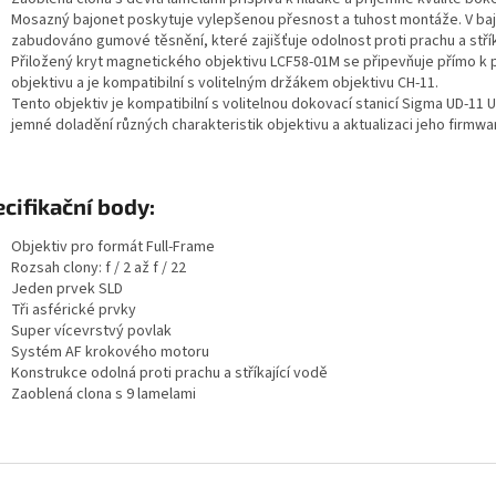
Mosazný bajonet poskytuje vylepšenou přesnost a tuhost montáže. V baj
zabudováno gumové těsnění, které zajišťuje odolnost proti prachu a střík
Přiložený kryt magnetického objektivu LCF58-01M se připevňuje přímo k p
objektivu a je kompatibilní s volitelným držákem objektivu CH-11.
Tento objektiv je kompatibilní s volitelnou dokovací stanicí Sigma UD-11 
jemné doladění různých charakteristik objektivu a aktualizaci jeho firmwa
cifikační body:
Objektiv pro formát Full-Frame
Rozsah clony: f / 2 až f / 22
Jeden prvek SLD
Tři asférické prvky
Super vícevrstvý povlak
Systém AF krokového motoru
Konstrukce odolná proti prachu a stříkající vodě
Zaoblená clona s 9 lamelami