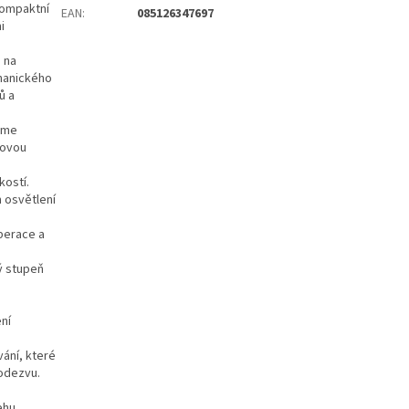
kompaktní
EAN
:
085126347697
i
 na
hanického
ů a
rame
kovou
kostí.
m osvětlení
berace a
ý stupeň
ení
vání, které
 odezvu.
ehu.