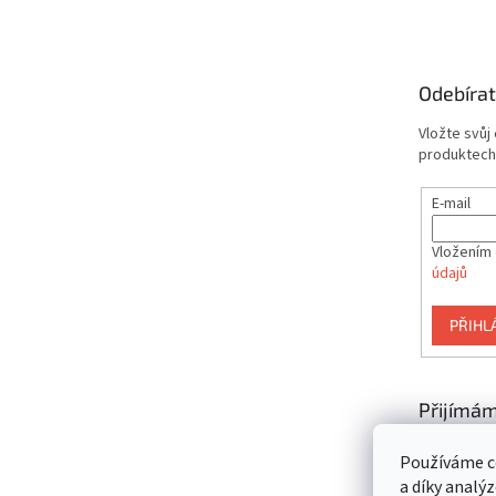
á
p
a
t
Odebírat
í
Vložte svůj
produktech
E-mail
Vložením 
údajů
PŘIHL
Přijímám
platby
Používáme c
a díky analý