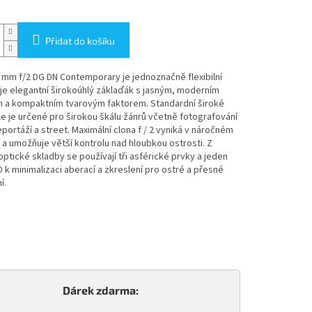
Přidat do košíku
mm f/2 DG DN Contemporary je jednoznačně flexibilní
 je elegantní širokoúhlý záklaďák s jasným, moderním
 a kompaktním tvarovým faktorem. Standardní široké
e je určené pro širokou škálu žánrů včetně fotografování
reportáží a street. Maximální clona f / 2 vyniká v náročném
 a umožňuje větší kontrolu nad hloubkou ostrosti. Z
optické skladby se používají tři asférické prvky a jeden
 k minimalizaci aberací a zkreslení pro ostré a přesné
í.
Dárek zdarma: