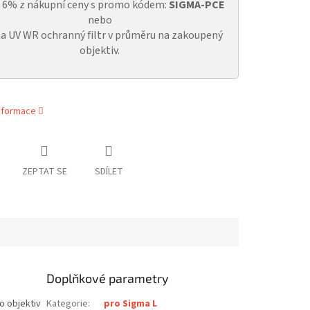
a 6% z nákupní ceny s promo kódem:
SIGMA-PCE
nebo
a UV WR ochranný filtr v průměru na zakoupený
objektiv.
informace
ZEPTAT SE
SDÍLET
Doplňkové parametry
o objektiv
Kategorie
:
pro Sigma L