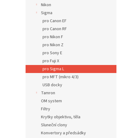
n
Nikon
e
Sigma
l
pro Canon EF
pro Canon RF
pro Nikon F
pro Nikon Z
pro Sony E
pro Fuji X
pro Sigma L
pro MFT (mikro 4/3)
USB docky
Tamron
OM system
Filtry
Krytky objektivu, těla
Sluneční clony
Konvertory a předsádky