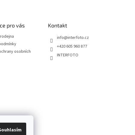
ce pro vás
Kontakt
rodejna
info
@
interfoto.cz
podmínky
+420 605 960 877
ochrany osobních
INTERFOTO
Souhlasím