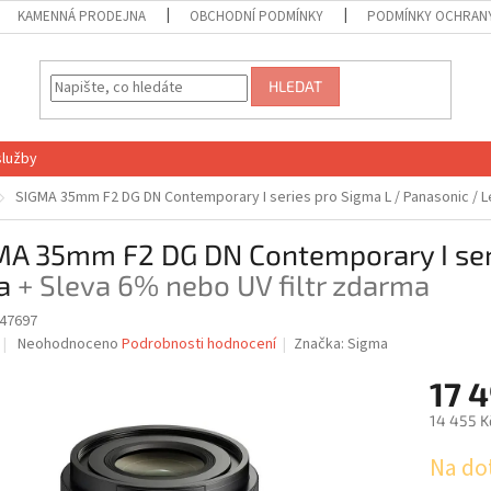
KAMENNÁ PRODEJNA
OBCHODNÍ PODMÍNKY
PODMÍNKY OCHRANY
HLEDAT
služby
SIGMA 35mm F2 DG DN Contemporary I series pro Sigma L / Panasonic / L
MA 35mm F2 DG DN Contemporary I seri
ca
+ Sleva 6% nebo UV filtr zdarma
47697
Průměrné
Neohodnoceno
Podrobnosti hodnocení
Značka:
Sigma
hodnocení
produktu
17 
je
14 455 K
0,0
z
Měrná
Na do
5
cena:
hvězdiček.