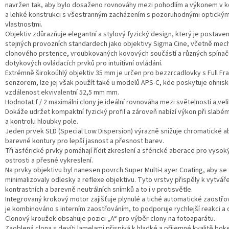
navržen tak, aby bylo dosaženo rovnováhy mezi pohodlím a výkonem v 
a lehké konstrukci s všestranným zacházením s pozoruhodnými optickým
vlastnostmi.
Objektiv zdůrazňuje elegantní a stylový fyzický design, který je postaven
stejných provozních standardech jako objektivy Sigma Cine, včetně mec
clonového prstence, vroubkovaných kovových součástí a různých spínač
dotykových ovládacích prvků pro intuitivní ovládání.
Extrémně širokoúhlý objektiv 35 mm je určen pro bezzrcadlovky s Full F
senzorem, lze jej však použít také u modelů APS-C, kde poskytuje ohnis
vzdálenost ekvivalentní 52,5 mm mm.
Hodnotat f / 2 maximální clony je ideální rovnováha mezi světelností a veli
Dokáže udržet kompaktní fyzický profil a zároveň nabízí výkon při slabé
a kontrolu hloubky pole.
Jeden prvek SLD (Special Low Dispersion) výrazně snižuje chromatické a
barevné kontury pro lepší jasnost a přesnost barev.
Tři asférické prvky pomáhají řídit zkreslení a sférické aberace pro vysok
ostrosti a přesné vykreslení.
Na prvky objektivu byl nanesen povrch Super Multi-Layer Coating, aby se
minimalizovaly odlesky a reflexe objektivu. Tyto vrstvy přispěly k vytvář
kontrastních a barevně neutrálních snímků a to i v protisvětle.
Integrovaný krokový motor zajišťuje plynulé a tiché automatické zaostřo
je kombinováno s interním zaostřováním, to podporuje rychlejší reakci a
Clonový kroužek obsahuje pozici „A“ pro výběr clony na fotoaparátu.
Zaoblená clona s devíti lamelami přispívá k hladké a příjemné kvalitě bok