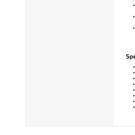
Spe
Z