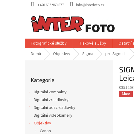
Přejít
+420 605 960 877
info@interfoto.cz
na
obsah
Fotografické služby
Tiskové služby
Ostatní 
Domů
Objektivy
Sigma
pro Sigma L
P
SIG
o
Přeskočit
s
Lei
Kategorie
kategorie
t
0851263
r
Digitální kompakty
Akce
a
Digitální zrcadlovky
n
Digitální bezzrcadlovky
n
í
Digitální videokamery
p
Objektivy
a
Canon