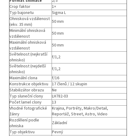
Formát snímače
2/3"
Crop faktor
1×
Typ bajonetu
Sigma L
Ohnisková vzdálenost
50 mm
(ekv. 35 mm)
Minimální ohnisková
50 mm
vzdálenost
Maximální ohnisková
50 mm
vzdálenost
Světelnost (nejkratší
f/1,2
ohnisko)
Světelnost (nejdelší
f/1,2
ohnisko)
Maximální clona
f/16
Konstrukce objektivu
17 členů / 12 skupin
Stabilizátor obrazu
Ne
Typ sluneční clony
LH782-03
Počet lamel clony
13
Vhodné fotografické
Krajina, Portréty, Makro/Detail,
žánry
Reportáž, Street, Astro, Video
Rozdělení podle
Základní
ohniska
Typ objektivu
Pevný