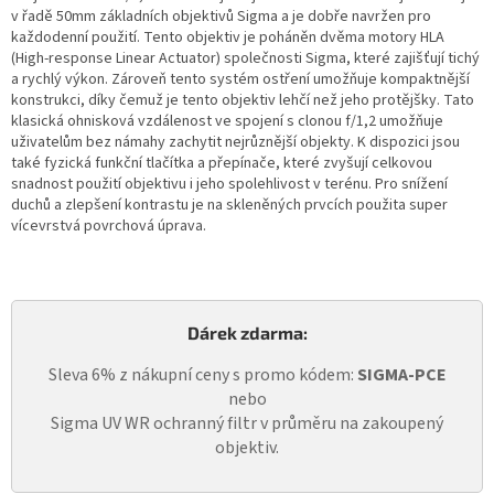
v řadě 50mm základních objektivů Sigma a je dobře navržen pro
každodenní použití. Tento objektiv je poháněn dvěma motory HLA
(High-response Linear Actuator) společnosti Sigma, které zajišťují tichý
a rychlý výkon. Zároveň tento systém ostření umožňuje kompaktnější
konstrukci, díky čemuž je tento objektiv lehčí než jeho protějšky. Tato
klasická ohnisková vzdálenost ve spojení s clonou f/1,2 umožňuje
uživatelům bez námahy zachytit nejrůznější objekty. K dispozici jsou
také fyzická funkční tlačítka a přepínače, které zvyšují celkovou
snadnost použití objektivu i jeho spolehlivost v terénu. Pro snížení
duchů a zlepšení kontrastu je na skleněných prvcích použita super
vícevrstvá povrchová úprava.
Dárek zdarma:
Sleva 6% z nákupní ceny s promo kódem:
SIGMA-PCE
nebo
Sigma UV WR ochranný filtr v průměru na zakoupený
objektiv.