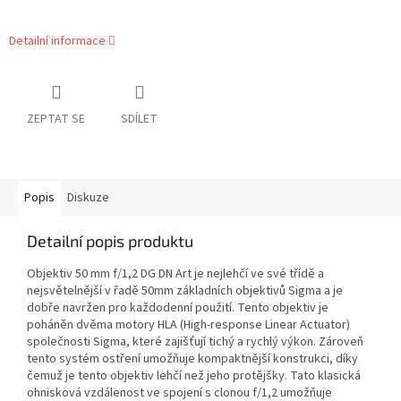
Detailní informace
ZEPTAT SE
SDÍLET
Popis
Diskuze
Detailní popis produktu
Objektiv 50 mm f/1,2 DG DN Art je nejlehčí ve své třídě a
nejsvětelnější v řadě 50mm základních objektivů Sigma a je
dobře navržen pro každodenní použití. Tento objektiv je
poháněn dvěma motory HLA (High-response Linear Actuator)
společnosti Sigma, které zajišťují tichý a rychlý výkon. Zároveň
tento systém ostření umožňuje kompaktnější konstrukci, díky
čemuž je tento objektiv lehčí než jeho protějšky. Tato klasická
ohnisková vzdálenost ve spojení s clonou f/1,2 umožňuje