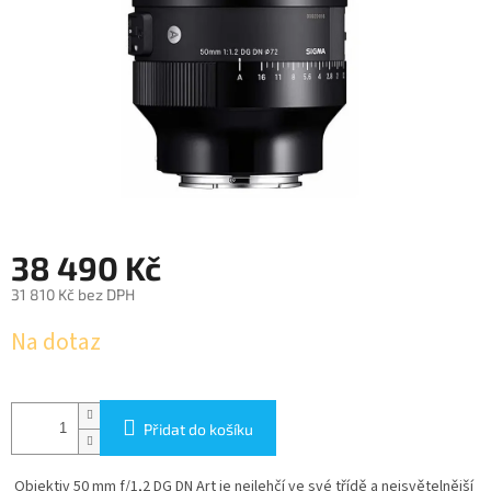
38 490 Kč
31 810 Kč bez DPH
Měrná
Na dotaz
cena:
Přidat do košíku
Objektiv 50 mm f/1,2 DG DN Art je nejlehčí ve své třídě a nejsvětelnější