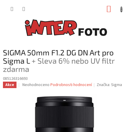
Přejít
NÁKUP
na
obsah
KOŠÍK
SIGMA 50mm F1.2 DG DN Art pro
Sigma L
+ Sleva 6% nebo UV filtr
zdarma
085126316693
Průměrné
Neohodnoceno
Podrobnosti hodnocení
Značka:
Sigma
Akce
hodnocení
produktu
je
0,0
z
5
hvězdiček.