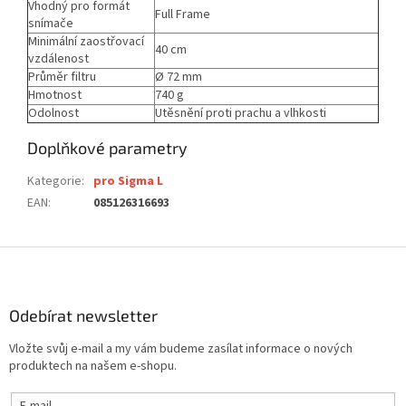
Vhodný pro formát
Full Frame
snímače
Minimální zaostřovací
40 cm
vzdálenost
Průměr filtru
Ø 72 mm
Hmotnost
740 g
Odolnost
Utěsnění proti prachu a vlhkosti
Doplňkové parametry
Kategorie
:
pro Sigma L
EAN
:
085126316693
Z
á
p
a
Odebírat newsletter
t
Vložte svůj e-mail a my vám budeme zasílat informace o nových
í
produktech na našem e-shopu.