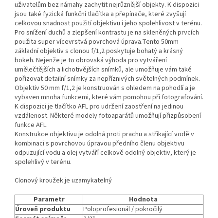
uživatelům bez námahy zachytit nejrůznější objekty. K dispozici
jsou také fyzická funkční tlačítka a přepínače, které zvyšují
celkovou snadnost použití objektivu i jeho spolehlivost v terénu.
Pro snížení duchů a zlepšení kontrastu je na skleněných prvcích
použita super vícevrstvá povrchová úprava.Tento 50mm
základní objektiv s clonou f/1,2 poskytuje bohatý a krásný
bokeh. Nejenže je to obrovská výhoda pro vytváření
umělečtějších a lichotivějších snímků, ale umožňuje vám také
pořizovat detailní snímky za nepříznivých světelných podmínek.
Objektiv 50 mm f/1,2 je konstruován s ohledem na pohodlí a je
vybaven mnoha funkcemi, které vám pomohou při fotografování.
K dispozici je tlačítko AFL pro udržení zaostření na jedinou
vzdálenost. Některé modely fotoaparátů umožňují přizpůsobení
funkce AFL.
Konstrukce objektivu je odolná proti prachu a stříkající vodě v
kombinaci s povrchovou úpravou předního členu objektivu
odpuzující vodu a olej vytváří celkově odolný objektiv, který je
spolehlivý v terénu.
Clonový kroužek je uzamykatelný
Parametr
Hodnota
Úroveň produktu
Poloprofesionál / pokročilý