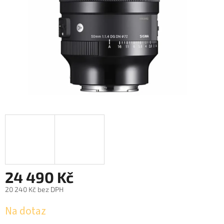
24 490 Kč
20 240 Kč bez DPH
Měrná
Na dotaz
cena: