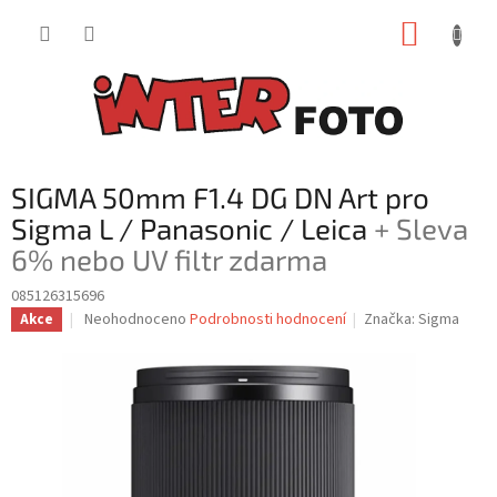
Přejít
NÁKUP
na
obsah
KOŠÍK
SIGMA 50mm F1.4 DG DN Art pro
Sigma L / Panasonic / Leica
+ Sleva
6% nebo UV filtr zdarma
085126315696
Průměrné
Neohodnoceno
Podrobnosti hodnocení
Značka:
Sigma
Akce
hodnocení
produktu
je
0,0
z
5
hvězdiček.