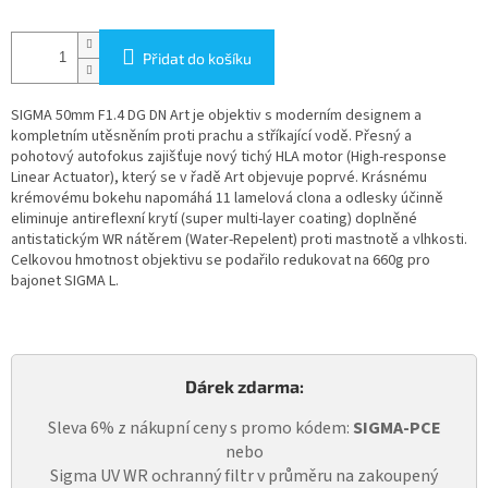
Přidat do košíku
SIGMA 50mm F1.4 DG DN Art je objektiv s moderním designem a
kompletním utěsněním proti prachu a stříkající vodě. Přesný a
pohotový autofokus zajišťuje nový tichý HLA motor (High-response
Linear Actuator), který se v řadě Art objevuje poprvé. Krásnému
krémovému bokehu napomáhá 11 lamelová clona a odlesky účinně
eliminuje antireflexní krytí (super multi-layer coating) doplněné
antistatickým WR nátěrem (Water-Repelent) proti mastnotě a vlhkosti.
Celkovou hmotnost objektivu se podařilo redukovat na 660g pro
bajonet SIGMA L.
Dárek zdarma:
Sleva 6% z nákupní ceny s promo kódem:
SIGMA-PCE
nebo
Sigma UV WR ochranný filtr v průměru na zakoupený