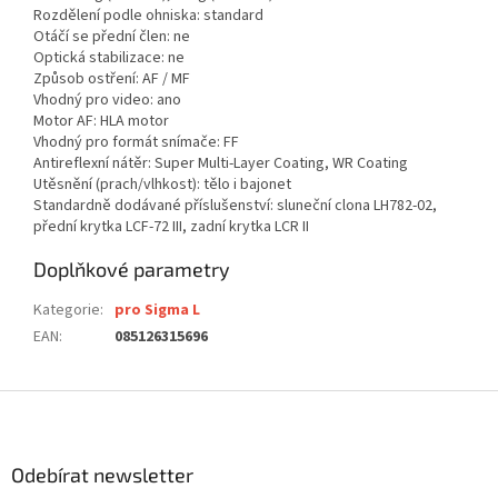
Rozdělení podle ohniska: standard
Otáčí se přední člen: ne
Optická stabilizace: ne
Způsob ostření: AF / MF
Vhodný pro video: ano
Motor AF: HLA motor
Vhodný pro formát snímače: FF
Antireflexní nátěr: Super Multi-Layer Coating, WR Coating
Utěsnění (prach/vlhkost): tělo i bajonet
Standardně dodávané příslušenství: sluneční clona LH782-02,
přední krytka LCF-72 III, zadní krytka LCR II
Doplňkové parametry
Kategorie
:
pro Sigma L
EAN
:
085126315696
Z
á
p
a
Odebírat newsletter