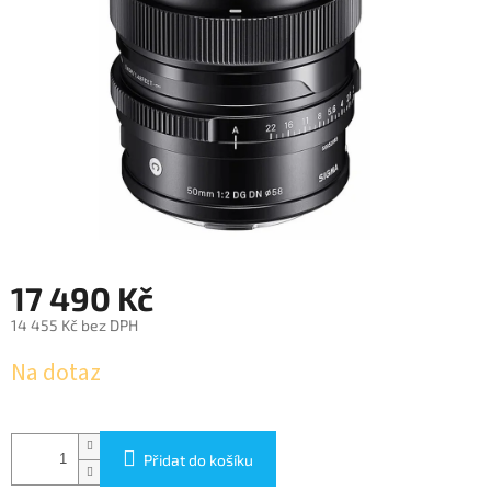
17 490 Kč
14 455 Kč bez DPH
Měrná
Na dotaz
cena:
Přidat do košíku