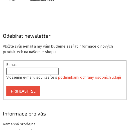
Z
á
p
a
Odebírat newsletter
t
Vložte svůj e-mail a my vám budeme zasílat informace o nových
í
produktech na našem e-shopu.
E-mail
Vložením e-mailu souhlasíte s
podmínkami ochrany osobních údajů
PŘIHLÁSIT SE
Informace pro vás
Kamenná prodejna