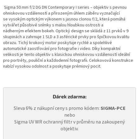
Sigma 50 mm f/2 DG DN Contemporary I series –⁠ objektiv s pevnou
ohniskovou vzdáleností a přirozeným úhlem záběru vyznačující
se vysokým optickým výkonem s jasnou clonou f/2, která pomáhá
vytvářet působivé snímky s malou hloubkou ostrosti a
nádherným efektem bokeh. Optický design se skládá z 11 prvků v 9
skupinách a zahrnuje 1 SLD a 3 asférické prvky pro špičkovou kvalitu
obrazu. Tichý krokový motor poskytuje rychlé a spolehlivé
automatické zaostřování pro fotografie i video. Díky kompaktní
velikosti je tento objektiv s klasickou ohniskovou vzdáleností ideální
pro portréty, pouliční a každodenní fotografii. Celokovová konstrukce
nabízí vysokou odolnost a poskytuje prémiový pocit.
Dárek zdarma:
Sleva 6% z nákupní ceny s promo kódem:
SIGMA-PCE
nebo
Sigma UV WR ochranný filtr v průměru na zakoupený
objektiv.