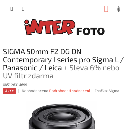
Přejít
NÁKUP
na
obsah
KOŠÍK
SIGMA 50mm F2 DG DN
Contemporary I series pro Sigma L /
Panasonic / Leica
+ Sleva 6% nebo
UV filtr zdarma
085126314699
Průměrné
Neohodnoceno
Podrobnosti hodnocení
Značka:
Sigma
Akce
hodnocení
produktu
je
0,0
z
5
hvězdiček.