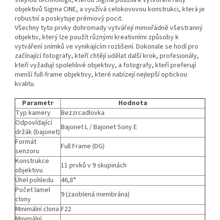
stejnou technologii, kterou Sigma použila k vytvoření řady
objektivů Sigma CINE, a využívá celokovovou konstrukci, která je
robustní a poskytuje prémiový pocit.
Všechny tyto prvky dohromady vytvářejí mimořádně všestranný
objektiv, který lze použít různými kreativními způsoby k
vytváření snímků ve vynikajícím rozlišení. Dokonale se hodí pro
začínající fotografy, kteří chtějí udělat další krok, profesionály,
kteří vyžadují spolehlivé objektivy, a fotografy, kteří preferují
menší full-frame objektivy, které nabízejí nejlepší optickou
kvalitu.
Parametr
Hodnota
Typ kamery
Bezzrcadlovka
Odpovídající
Bajonet L / Bajonet Sony E
držák (bajonet)
Formát
Full Frame (DG)
senzoru
Konstrukce
11 prvků v 9 skupinách
objektivu
Úhel pohledu
46,8°
Počet lamel
9 (zaoblená membrána)
clony
Minimální clona
F22
Minimální