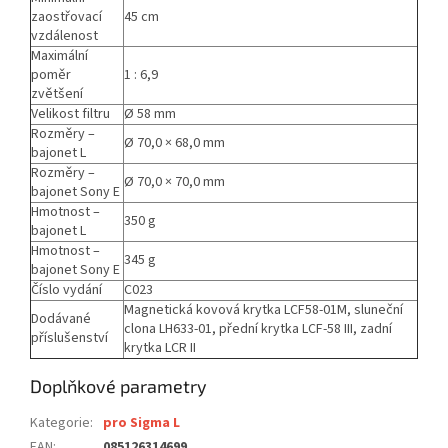
zaostřovací
45 cm
vzdálenost
Maximální
poměr
1 : 6,9
zvětšení
Velikost filtru
Ø 58 mm
Rozměry –
Ø 70,0 × 68,0 mm
bajonet L
Rozměry –
Ø 70,0 × 70,0 mm
bajonet Sony E
Hmotnost –
350 g
bajonet L
Hmotnost –
345 g
bajonet Sony E
Číslo vydání
C023
Magnetická kovová krytka LCF58-01M, sluneční
Dodávané
clona LH633-01, přední krytka LCF-58 III, zadní
příslušenství
krytka LCR II
Doplňkové parametry
Kategorie
:
pro Sigma L
EAN
:
085126314699