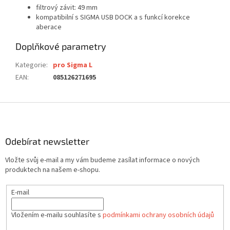
filtrový závit: 49 mm
kompatibilní s SIGMA USB DOCK a s funkcí korekce
aberace
Doplňkové parametry
Kategorie
:
pro Sigma L
EAN
:
085126271695
Z
á
p
a
Odebírat newsletter
t
Vložte svůj e-mail a my vám budeme zasílat informace o nových
í
produktech na našem e-shopu.
E-mail
Vložením e-mailu souhlasíte s
podmínkami ochrany osobních údajů