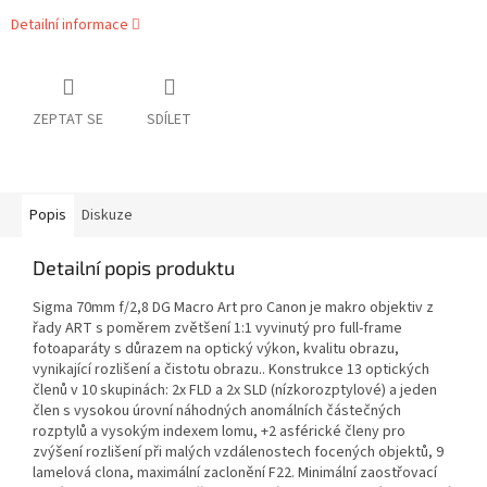
Detailní informace
ZEPTAT SE
SDÍLET
Popis
Diskuze
Detailní popis produktu
Sigma 70mm f/2,8 DG Macro Art pro Canon je makro objektiv z
řady ART s poměrem zvětšení 1:1 vyvinutý pro full-frame
fotoaparáty s důrazem na optický výkon, kvalitu obrazu,
vynikající rozlišení a čistotu obrazu.. Konstrukce 13 optických
členů v 10 skupinách: 2x FLD a 2x SLD (nízkorozptylové) a jeden
člen s vysokou úrovní náhodných anomálních částečných
rozptylů a vysokým indexem lomu, +2 asférické členy pro
zvýšení rozlišení při malých vzdálenostech focených objektů, 9
lamelová clona, maximální zaclonění F22. Minimální zaostřovací