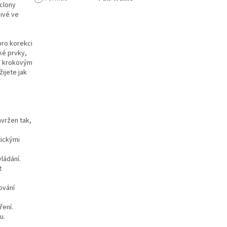
 clony
ivé ve
pro korekci
ké prvky,
na krokovým
ijete jak
vržen tak,
tickými
ládání.
t
ování
ření.
u.