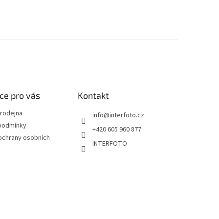
ce pro vás
Kontakt
rodejna
info
@
interfoto.cz
podmínky
+420 605 960 877
ochrany osobních
INTERFOTO