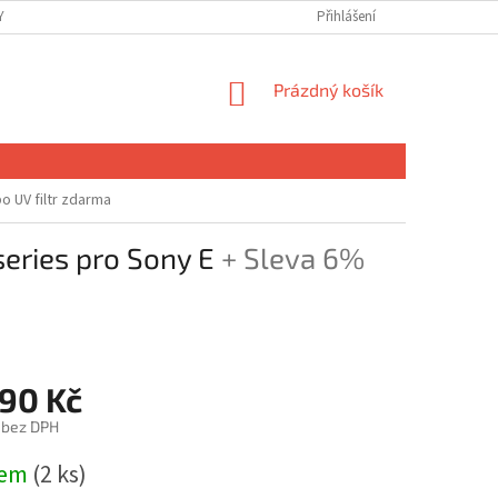
 OSOBNÍCH ÚDAJŮ
Přihlášení
NÁKUPNÍ
Prázdný košík
KOŠÍK
o UV filtr zdarma
eries pro Sony E
+ Sleva 6%
590 Kč
č bez DPH
dem
(2 ks)