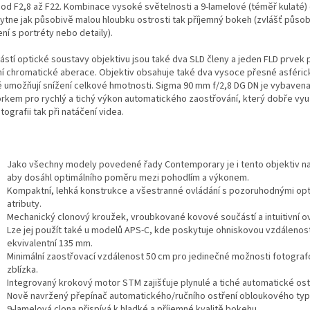
l od F2,8 až F22. Kombinace vysoké světelnosti a 9-lamelové (téměř kulaté)
ytne jak působivě malou hloubku ostrosti tak příjemný bokeh (zvlášť působ
ní s portréty nebo detaily).
ástí optické soustavy objektivu jsou také dva SLD členy a jeden FLD prvek 
lní chromatické aberace. Objektiv obsahuje také dva vysoce přesné asféric
é umožňují snížení celkové hmotnosti. Sigma 90 mm f/2,8 DG DN je vybave
rkem pro rychlý a tichý výkon automatického zaostřování, který dobře využ
tografii tak při natáčení videa.
Jako všechny modely povedené řady Contemporary je i tento objektiv na
aby dosáhl optimálního poměru mezi pohodlím a výkonem.
Kompaktní, lehká konstrukce a všestranné ovládání s pozoruhodnými op
atributy.
Mechanický clonový kroužek, vroubkované kovové součástí a intuitivní ov
Lze jej použít také u modelů APS-C, kde poskytuje ohniskovou vzdálenos
ekvivalentní 135 mm.
Minimální zaostřovací vzdálenost 50 cm pro jedinečné možnosti fotograf
zblízka.
Integrovaný krokový motor STM zajišťuje plynulé a tiché automatické ost
Nově navržený přepínač automatického/ručního ostření obloukového typ
9-lamelová clona přispívá k hladké a příjemné kvalitě bokehu.