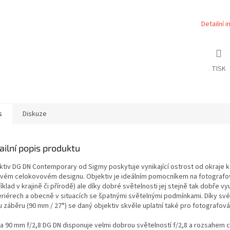
Detailní 
TISK
s
Diskuze
ailní popis produktu
ktiv DG DN Contemporary od Sigmy poskytuje vynikající ostrost od okraje k 
ovém celokovovém designu. Objektiv je ideálním pomocníkem na fotografov
íklad v krajině či přírodě) ale díky dobré světelnosti jej stejně tak dobře vy
teriérech a obecně v situacích se špatnými světelnými podmínkami. Díky sv
u záběru (90 mm / 27°) se daný objektiv skvěle uplatní také pro fotografová
a 90 mm f/2,8 DG DN disponuje velmi dobrou světelností f/2,8 a rozsahem 