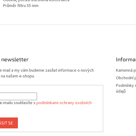
Odolná, počasí utěsněná konstrukce
Průměr filtru 55 mm
 newsletter
Informa
 e-mail a my vám budeme zasílat informace o nových
Kamenná p
 na našem e-shopu.
Obchodní 
Podmínky 
údajů
e-mailu souhlasíte s
podmínkami ochrany osobních
ÁSIT SE