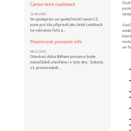
číse
Canon letní cashback
posk
spoje
13.04.2026
Ve spolupráci se společností Canon CZ
jsme pro Vás připravili akci letní cashback
Souč
na vybranou foto a...
axiá
kter
Prosincové provozní info
moto
ve fo
08.12.2025
Otevírací doba Během prosince bude
mimořádně otevřeno i v tyto dny: Sobota
13. prosince&nb...