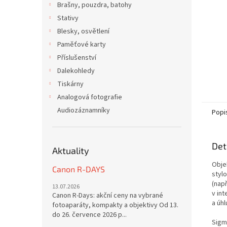
Brašny, pouzdra, batohy
Stativy
Blesky, osvětlení
Paměťové karty
Příslušenství
Dalekohledy
Tiskárny
Analogová fotografie
Audiozáznamníky
Popi
Det
Aktuality
Obje
Canon R-DAYS
styl
(např
13.07.2026
v in
Canon R-Days: akční ceny na vybrané
a úhl
fotoaparáty, kompakty a objektivy Od 13.
do 26. července 2026 p...
Sigm