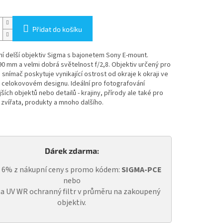
Přidat do košíku
í delší objektiv Sigma s bajonetem Sony E-mount.
0 mm a velmi dobrá světelnost f/2,8. Objektiv určený pro
e snímač poskytuje vynikající ostrost od okraje k okraji ve
 celokovovém designu. Ideální pro fotografování
ších objektů nebo detailů - krajiny, přírody ale také pro
 zvířata, produkty a mnoho dalšího.
Dárek zdarma:
a 6% z nákupní ceny s promo kódem:
SIGMA-PCE
nebo
a UV WR ochranný filtr v průměru na zakoupený
objektiv.