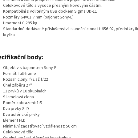
Celokovové tělo s vysoce přesnými kovovými částmi.
Kompatibilní s volitelným USB dockem Sigma UD-11
Rozměry 64×61,7 mm (bajonet Sony-E)
Hmotnost 0,295 kg.
Standardně dodávané příslušenství: sluneční clona LH656-02, přední krytk
krytka
cifikační body:
Objektiv s bajonetem Sony-E
Formát: full-frame
Rozsah clony: f/2 až f/22
Úhel záběru 27°
11 prvků v 10 skupinách
9-lamelová clona
Poměr zobrazení: 1:5
Dva prvky SLD
Dva asférické prvky
Element FLD
Minimální zaostřovací vzdálenost: 50 cm
Celokovové tělo