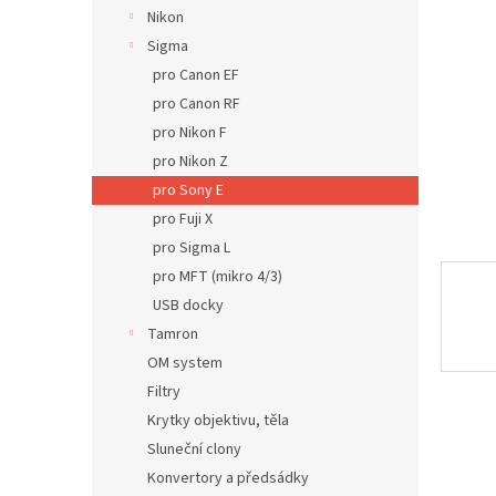
n
Nikon
e
Sigma
l
pro Canon EF
pro Canon RF
pro Nikon F
pro Nikon Z
pro Sony E
pro Fuji X
pro Sigma L
pro MFT (mikro 4/3)
USB docky
Tamron
OM system
Filtry
Krytky objektivu, těla
Sluneční clony
Konvertory a předsádky