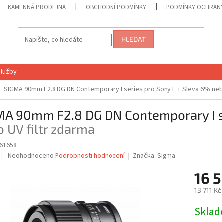
KAMENNÁ PRODEJNA
OBCHODNÍ PODMÍNKY
PODMÍNKY OCHRANY
HLEDAT
služby
SIGMA 90mm F2.8 DG DN Contemporary I series pro Sony E
+ Sleva 6% neb
MA 90mm F2.8 DG DN Contemporary I s
 UV filtr zdarma
61658
Průměrné
Neohodnoceno
Podrobnosti hodnocení
Značka:
Sigma
hodnocení
produktu
16 
je
13 711 K
0,0
z
Měrná
Skla
5
cena:
hvězdiček.