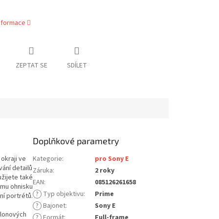
informace
ZEPTAT SE
SDÍLET
Doplňkové parametry
okraji ve
Kategorie
:
pro Sony E
ání detailů
Záruka
:
2 roky
užijete také
EAN
:
085126261658
ému ohnisku
?
Typ objektivu
:
Prime
ní portrétů.
?
Bajonet
:
Sony E
clonových
?
Formát
:
Full-frame