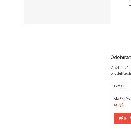
Z
á
p
a
t
Odebírat
í
Vložte svůj
produktech
E-mail
Vložením 
údajů
PŘIHL