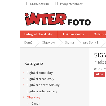
Přejít
+420 605 960 877
info@interfoto.cz
na
obsah
Fotografické služby
Tiskové služby
Ostatní 
Domů
Objektivy
Sigma
pro Sony E
P
SIG
o
Přeskočit
s
nebo
Kategorie
kategorie
t
0851262
r
Digitální kompakty
Akce
a
Digitální zrcadlovky
n
Digitální bezzrcadlovky
n
í
Digitální videokamery
p
Objektivy
a
Canon