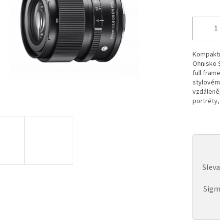
Kompaktn
Ohnisko 9
full fram
stylovém
vzdáleněj
portréty,
Slev
Sigm