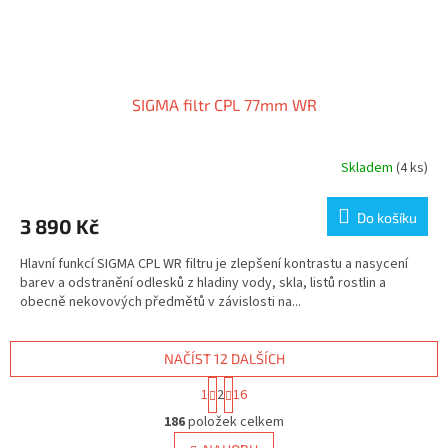
SIGMA filtr CPL 77mm WR
Skladem
(4 ks)
Do košíku
3 890 Kč
Hlavní funkcí SIGMA CPL WR filtru je zlepšení kontrastu a nasycení
barev a odstranění odlesků z hladiny vody, skla, listů rostlin a
obecně nekovových předmětů v závislosti na...
NAČÍST 12 DALŠÍCH
S
1
2
16
t
O
r
186
položek celkem
v
á