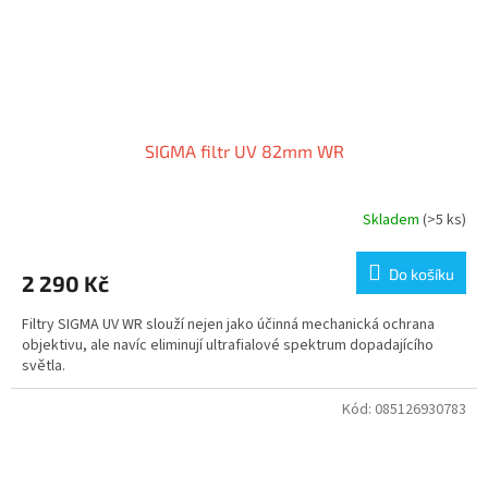
SIGMA filtr UV 82mm WR
Skladem
(>5 ks)
Do košíku
2 290 Kč
Filtry SIGMA UV WR slouží nejen jako účinná mechanická ochrana
objektivu, ale navíc eliminují ultrafialové spektrum dopadajícího
světla.
Kód:
085126930783