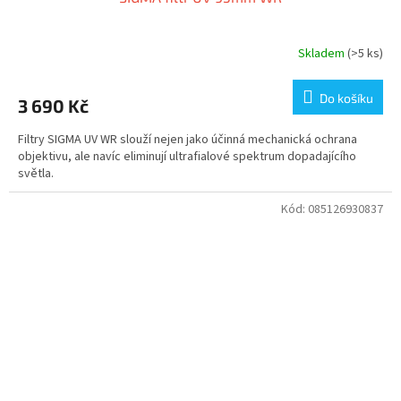
Skladem
(>5 ks)
Do košíku
3 690 Kč
Filtry SIGMA UV WR slouží nejen jako účinná mechanická ochrana
objektivu, ale navíc eliminují ultrafialové spektrum dopadajícího
světla.
Kód:
085126930837