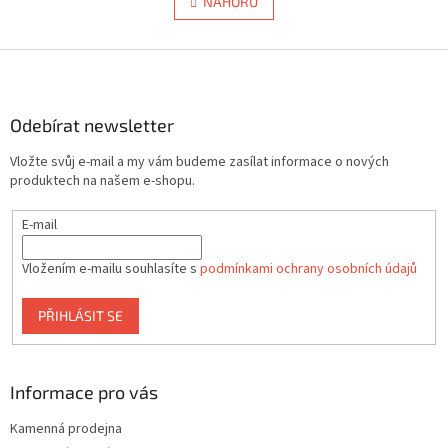
l
NAHORU
n
á
k
d
o
v
Z
a
á
c
á
n
í
p
í
p
a
Odebírat newsletter
r
t
v
Vložte svůj e-mail a my vám budeme zasílat informace o nových
í
k
produktech na našem e-shopu.
y
v
E-mail
ý
p
i
Vložením e-mailu souhlasíte s
podmínkami ochrany osobních údajů
s
u
PŘIHLÁSIT SE
Informace pro vás
Kamenná prodejna