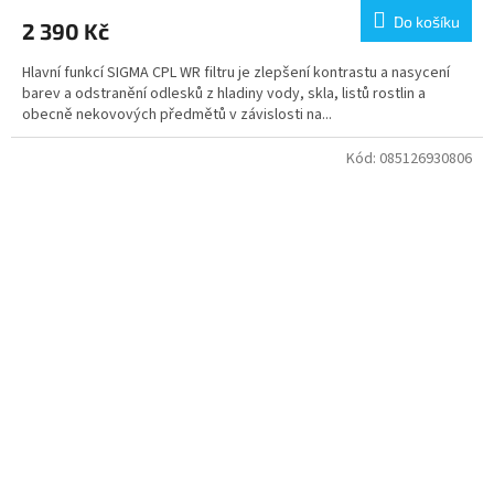
Do košíku
2 390 Kč
Hlavní funkcí SIGMA CPL WR filtru je zlepšení kontrastu a nasycení
barev a odstranění odlesků z hladiny vody, skla, listů rostlin a
obecně nekovových předmětů v závislosti na...
Kód:
085126930806