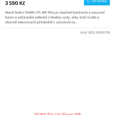
Do košíku
3 590 Kč
Hlavní funkcí SIGMA CPL WR filtru je zlepšení kontrastu a nasycení
barev a odstranění odlesků z hladiny vody, skla, listů rostlin a
obecně nekovových předmětů v závislosti na...
Kód:
085126930738
SIGMA filtr UV 95mm WR