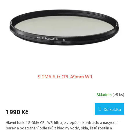
i
r
s
o
p
d
r
u
o
k
d
t
u
ů
k
t
ů
SIGMA filtr CPL 49mm WR
Skladem
(>5 ks)
Do košíku
1 990 Kč
Hlavní funkcí SIGMA CPL WR filtru je zlepšení kontrastu a nasycení
barev a odstranění odlesků z hladiny vody, skla, listů rostlin a