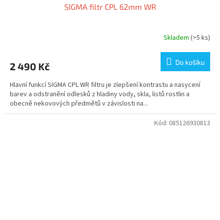
SIGMA filtr CPL 62mm WR
Skladem
(>5 ks)
Do košíku
2 490 Kč
Hlavní funkcí SIGMA CPL WR filtru je zlepšení kontrastu a nasycení
barev a odstranění odlesků z hladiny vody, skla, listů rostlin a
obecně nekovových předmětů v závislosti na...
Kód:
085126930813