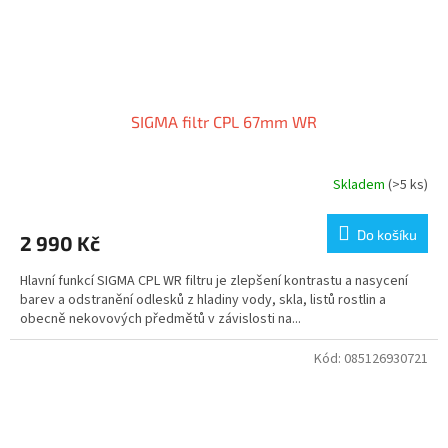
SIGMA filtr CPL 67mm WR
Skladem
(>5 ks)
Do košíku
2 990 Kč
Hlavní funkcí SIGMA CPL WR filtru je zlepšení kontrastu a nasycení
barev a odstranění odlesků z hladiny vody, skla, listů rostlin a
obecně nekovových předmětů v závislosti na...
Kód:
085126930721