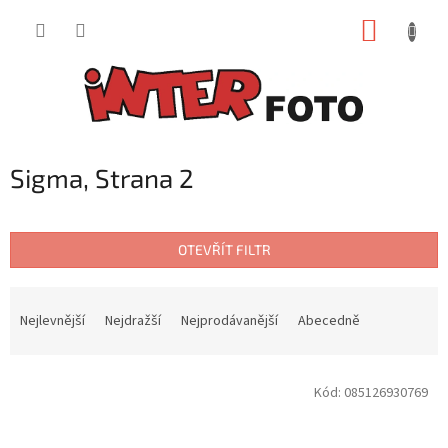
Přejít
NÁKUP
na
obsah
KOŠÍK
Sigma
, Strana 2
OTEVŘÍT FILTR
Ř
a
Nejlevnější
Nejdražší
Nejprodávanější
Abecedně
z
e
V
n
Kód:
085126930769
ý
í
p
p