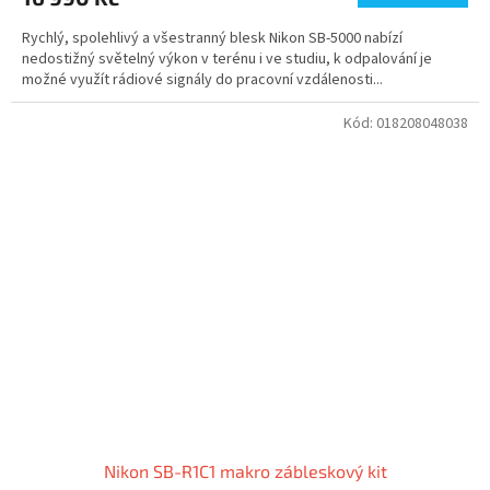
Rychlý, spolehlivý a všestranný blesk Nikon SB-5000 nabízí
nedostižný světelný výkon v terénu i ve studiu, k odpalování je
možné využít rádiové signály do pracovní vzdálenosti...
Kód:
018208048038
Nikon SB-R1C1 makro zábleskový kit