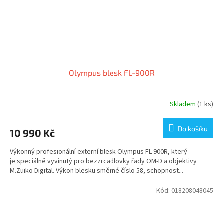
Olympus blesk FL-900R
Skladem
(1 ks)
Do košíku
10 990 Kč
Výkonný profesionální externí blesk Olympus FL-900R, který
je speciálně vyvinutý pro bezzrcadlovky řady OM-D a objektivy
M.Zuiko Digital. Výkon blesku směrné číslo 58, schopnost...
Kód:
018208048045