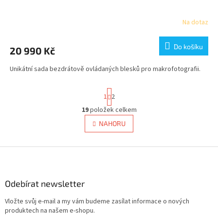
Na dotaz
Do košíku
20 990 Kč
Unikátní sada bezdrátově ovládaných blesků pro makrofotografii.
S
1
2
t
r
19
položek celkem
O
á
v
NAHORU
n
l
k
á
o
v
Z
d
á
a
á
n
c
p
í
í
a
Odebírat newsletter
p
t
r
Vložte svůj e-mail a my vám budeme zasílat informace o nových
í
v
produktech na našem e-shopu.
k