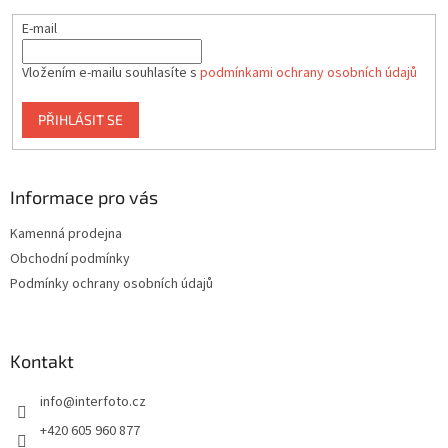
y
E-mail
v
ý
p
Vložením e-mailu souhlasíte s
podmínkami ochrany osobních údajů
i
s
PŘIHLÁSIT SE
u
Informace pro vás
Kamenná prodejna
Obchodní podmínky
Podmínky ochrany osobních údajů
Kontakt
info
@
interfoto.cz
+420 605 960 877