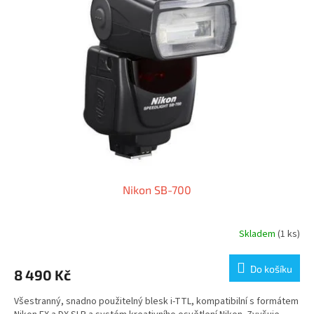
i
u
s
k
p
t
r
ů
o
d
u
k
t
ů
Nikon SB-700
Skladem
(1 ks)
Do košíku
8 490 Kč
Všestranný, snadno použitelný blesk i-TTL, kompatibilní s formátem