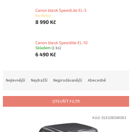
Canon blesk SpeedLite EL-5
Na dotaz
8 990 Kč
Canon blesk Speedlite EL-10
Skladem
(1 ks)
6 490 Kč
Ř
a
Nejlevnější
Nejdražší
Nejprodávanější
Abecedně
z
e
n
OTEVŘÍT FILTR
í
p
V
Kód:
018208048083
r
ý
o
p
d