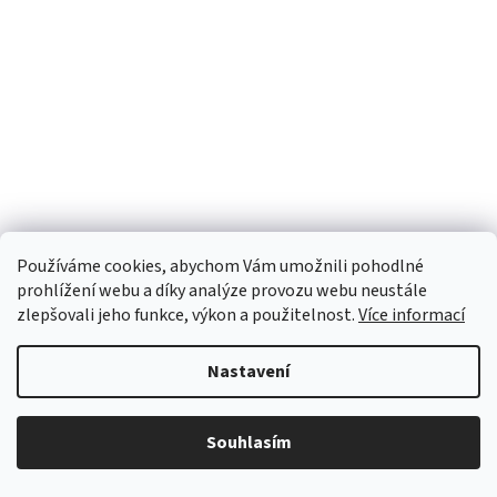
Používáme cookies, abychom Vám umožnili pohodlné
prohlížení webu a díky analýze provozu webu neustále
zlepšovali jeho funkce, výkon a použitelnost.
Více informací
Nastavení
Vytvořil Shoptet
Souhlasím
Copyright 2026
INTERFOTO
. Všechna práva vyhrazena.