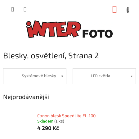
Přejít
NÁKUP
na
obsah
KOŠÍK
Blesky, osvětlení
, Strana 2
Systémové blesky
LED světla
Nejprodávanější
Canon blesk SpeedLite EL-100
Skladem
(1 ks)
4 290 Kč