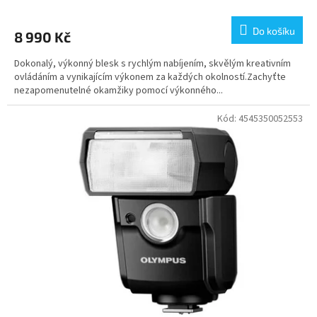
Do košíku
8 990 Kč
Dokonalý, výkonný blesk s rychlým nabíjením, skvělým kreativním
ovládáním a vynikajícím výkonem za každých okolností.Zachyťte
nezapomenutelné okamžiky pomocí výkonného...
Kód:
4545350052553