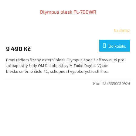
Olympus blesk FL-700WR
Na dotaz
Do košíku
9 490 Kč
První rádiem řízený externí blesk Olympus speciálně vyvinutý pro
fotoaparáty řady OM-D a objektivy M.Zuiko Digital. Výkon
blesku směrné číslo 42, schopnost vysokorychlostního...
Kód:
4545350050924