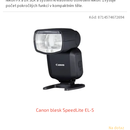
Nikon FX a DX SLR a systém kreativního osvětlení Nikon. Zvyšuje
počet pokročilých funkcí v kompaktním těle.
Kód:
8714574672694
Canon blesk SpeedLite EL-5
Na dotaz