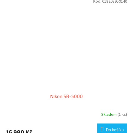
Kód:
018208950140
Nikon SB-5000
Skladem
(1 ks)
Do košíku
16 990 Kč