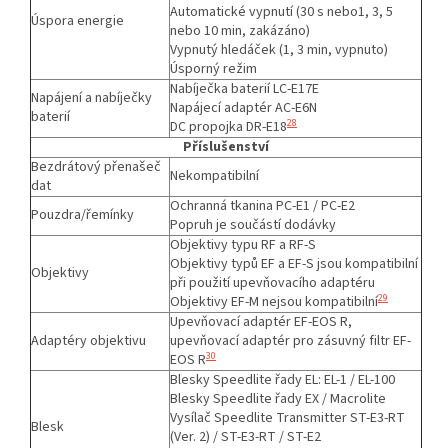
Automatické vypnutí (30 s nebo1, 3, 5
Úspora energie
nebo 10 min, zakázáno)
Vypnutý hledáček (1, 3 min, vypnuto)
Úsporný režim
Nabíječka baterií LC-E17E
Napájení a nabíječky
Napájecí adaptér AC-E6N
baterií
28
DC propojka DR-E18
Příslušenství
Bezdrátový přenašeč
Nekompatibilní
dat
Ochranná tkanina PC-E1 / PC-E2
Pouzdra/řemínky
Popruh je součástí dodávky
Objektivy typu RF a RF-S
Objektivy typů EF a EF-S jsou kompatibilní
Objektivy
při použití upevňovacího adaptéru
29
Objektivy EF-M nejsou kompatibilní
Upevňovací adaptér EF-EOS R,
Adaptéry objektivu
upevňovací adaptér pro zásuvný filtr EF-
30
EOS R
Blesky Speedlite řady EL: EL-1 / EL-100
Blesky Speedlite řady EX / Macrolite
Vysílač Speedlite Transmitter ST-E3-RT
Blesk
(Ver. 2) / ST-E3-RT / ST-E2