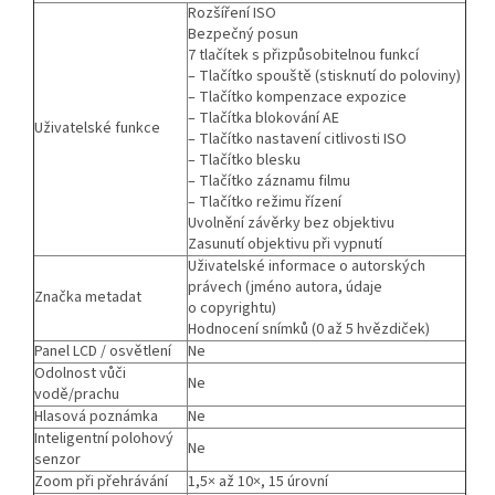
Rozšíření ISO
Bezpečný posun
7 tlačítek s přizpůsobitelnou funkcí
– Tlačítko spouště (stisknutí do poloviny)
– Tlačítko kompenzace expozice
– Tlačítka blokování AE
Uživatelské funkce
– Tlačítko nastavení citlivosti ISO
– Tlačítko blesku
– Tlačítko záznamu filmu
– Tlačítko režimu řízení
Uvolnění závěrky bez objektivu
Zasunutí objektivu při vypnutí
Uživatelské informace o autorských
právech (jméno autora, údaje
Značka metadat
o copyrightu)
Hodnocení snímků (0 až 5 hvězdiček)
Panel LCD / osvětlení
Ne
Odolnost vůči
Ne
vodě/prachu
Hlasová poznámka
Ne
Inteligentní polohový
Ne
senzor
Zoom při přehrávání
1,5× až 10×, 15 úrovní