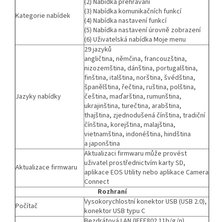
(2) Nabídka přehrávání
(3) Nabídka komunikačních funkcí
Kategorie nabídek
(4) Nabídka nastavení funkcí
(5) Nabídka nastavení úrovně zobrazení
(6) Uživatelská nabídka Moje menu
29 jazyků
angličtina, němčina, francouzština,
nizozemština, dánština, portugalština,
finština, italština, norština, švédština,
španělština, řečtina, ruština, polština,
Jazyky nabídky
čeština, maďarština, rumunština,
ukrajinština, turečtina, arabština,
thajština, zjednodušená čínština, tradiční
čínština, korejština, malajština,
vietnamština, indonéština, hindština
a japonština
Aktualizaci firmwaru může provést
uživatel prostřednictvím karty SD,
Aktualizace firmwaru
aplikace EOS Utility nebo aplikace Camera
Connect
Rozhraní
Vysokorychlostní konektor USB (USB 2.0),
Počítač
konektor USB typu C
Bezdrátová LAN (IEEE802.11b/g/n)