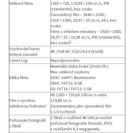
Velikost filmu
1280 × 720, 119,88 / 100 sn./s, IPB
(standardní), bez zvuku
Časosběrný film – 3840 × 2160 /
1920 × 1080, 29,97 / 25 sn./s, All-I, bez
zvuku
Filmy s efektem miniatury – 1920 × 1080,
29,97 / 25 / 23,98 sn./s, IPB (standardní),
26
bez zvuku
Vzorkování barev
4K / Full HD: YCbCr4:2:0 (8 bitů)
(interní záznam)
Canon Log
Nepodporováno
Maximální doba trvání 29 min 59 s
Max. velikost souboru:
Délka filmu
SDXC: exFAT: Neomezeno
SDHC: FAT32: 4 GB
SD: FAT16 / FAT12: 2 GB
HD 1280 × 720 při 100 sn./s nebo
Film s vysokou
119,88 sn./s
snímkovou frekvencí
Zaznamenáno jako zpomalený film
s 1/4 rychlostí
Z filmů v rozlišení 4K UHD je možné
Pořizování fotografií
pořizovat fotografie formátu JPEG
z filmů
s rozlišením 8,3 megapixelu.