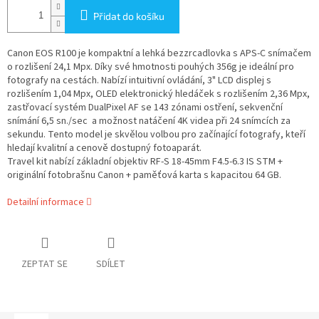
Přidat do košíku
Canon EOS R100 je kompaktní a lehká bezzrcadlovka s APS-C snímačem
o rozlišení 24,1 Mpx. Díky své hmotnosti pouhých 356g je ideální pro
fotografy na cestách. Nabízí intuitivní ovládání, 3" LCD displej s
rozlišením 1,04 Mpx, OLED elektronický hledáček s rozlišením 2,36 Mpx,
zastřovací systém DualPixel AF se 143 zónami ostření, sekvenční
snímání 6,5 sn./sec a možnost natáčení 4K videa při 24 snímcích za
sekundu. Tento model je skvělou volbou pro začínající fotografy, kteří
hledají kvalitní a cenově dostupný fotoaparát.
Travel kit nabízí základní objektiv
RF-S 18-45mm F4.5-6.3 IS STM +
originální fotobrašnu Canon + paměťová karta s kapacitou 64 GB.
Detailní informace
ZEPTAT SE
SDÍLET