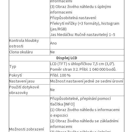
informacemi
(3) Obraz živého náhledu s úplnými
informacemi
Přizpůsobitelná nastavení:
Překrytí mřížky (×3 formáty), histogram
(jas/RGB)
Jas hledáčku: Ručně nastavitelný 1–5
Kontrola hloubky
Ano
ostrosti
Clona okuláru
Ne
Displej LCD
LCD (TFT) s úhlopříčkou 7,5 cm (3,0").
Typ
Poměr stran 3:2. Přibl. 1 040 000 bodů.
Pokrytí
Přibl. 100 %
Nastavení jasu
Možnost nastavení jedné ze sedmi úrovní
Použití dotykové
Ne
obrazovky
Přizpůsobitelné, přepínání pomocí
tlačítka [INFO]
(1) Obraz živého náhledu s informacemi
o expozici
(2) Obraz živého náhledu se základními
informacemi
Možnosti zobrazení