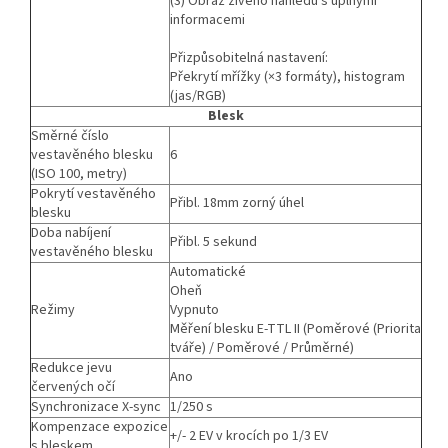
(3) Obraz živého náhledu s úplnými
informacemi
Přizpůsobitelná nastavení:
Překrytí mřížky (×3 formáty), histogram
(jas/RGB)
Blesk
Směrné číslo
vestavěného blesku
6
(ISO 100, metry)
Pokrytí vestavěného
Přibl. 18mm zorný úhel
blesku
Doba nabíjení
Přibl. 5 sekund
vestavěného blesku
Automatické
Oheň
Režimy
Vypnuto
Měření blesku E-TTL II (Poměrové (Priorita
tváře) / Poměrové / Průměrné)
Redukce jevu
Ano
červených očí
Synchronizace X-sync
1/250 s
Kompenzace expozice
+/- 2 EV v krocích po 1/3 EV
s bleskem