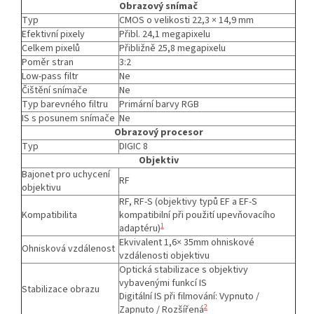
Obrazový snímač
Typ
CMOS o velikosti 22,3 × 14,9 mm
Efektivní pixely
Přibl. 24,1 megapixelu
Celkem pixelů
Přibližně 25,8 megapixelu
Poměr stran
3:2
Low-pass filtr
Ne
Čištění snímače
Ne
Typ barevného filtru
Primární barvy RGB
IS s posunem snímače
Ne
Obrazový procesor
Typ
DIGIC 8
Objektiv
Bajonet pro uchycení
RF
objektivu
RF, RF-S (objektivy typů EF a EF-S
Kompatibilita
kompatibilní při použití upevňovacího
1
adaptéru)
Ekvivalent 1,6× 35mm ohniskové
Ohnisková vzdálenost
vzdálenosti objektivu
Optická stabilizace s objektivy
vybavenými funkcí IS
Stabilizace obrazu
Digitální IS při filmování: Vypnuto /
2
Zapnuto / Rozšířená