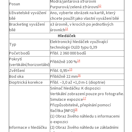
Modrá/jantarová ±9 úrovní
Posun
12
Purpurová/zelená ±9 úrovní
Uživatelské vyvážení
Ano, vyberte obrázek na kartě, který
bílé
chcete použít jako vlastní vyvážení bílé
Bracketing vyvážení
±3 úrovně, v krocích po jednotlivých
13
bílé
úrovních
Hledáček
Elektronický hledáček využívající
Typ
technologii OLED typu 0,39
Počet bodů
Přibl. 2 360 000 bodů
Pokrytí
14
Přibližně 100 %
(vertikální/horizontální)
15
Zvětšení
Přibl. 0,95×
16
Bod oka
Přibližně 22 mm
Dioptrická korekce
Přibl. –3,0 až +1,0 m-1 (dioptrie)
Snímač hledáčku: K dispozici
Vertikální zobrazení pouze pro fotografie.
17
Simulace expozice
Přizpůsobitelné, přepínání pomocí
18
tlačítka [INFO]
(1) Obraz živého náhledu s informacemi
o expozici
Informace v hledáčku
(2) Obraz živého náhledu se základními