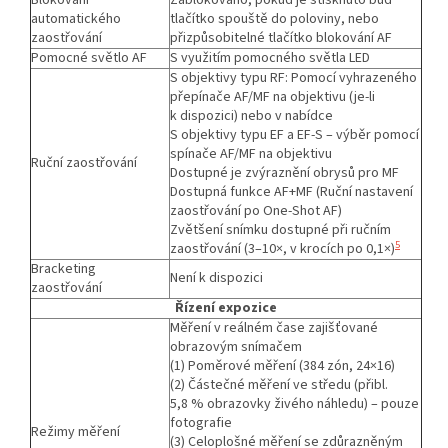
automatického
tlačítko spouště do poloviny, nebo
zaostřování
přizpůsobitelné tlačítko blokování AF
Pomocné světlo AF
S využitím pomocného světla LED
S objektivy typu RF: Pomocí vyhrazeného
přepínače AF/MF na objektivu (je-li
k dispozici) nebo v nabídce
S objektivy typu EF a EF-S – výběr pomocí
spínače AF/MF na objektivu
Ruční zaostřování
Dostupné je zvýraznění obrysů pro MF
Dostupná funkce AF+MF (Ruční nastavení
zaostřování po One-Shot AF)
Zvětšení snímku dostupné při ručním
5
zaostřování (3–10×, v krocích po 0,1×)
Bracketing
Není k dispozici
zaostřování
Řízení expozice
Měření v reálném čase zajišťované
obrazovým snímačem
(1) Poměrové měření (384 zón, 24×16)
(2) Částečné měření ve středu (přibl.
5,8 % obrazovky živého náhledu) – pouze
fotografie
Režimy měření
(3) Celoplošné měření se zdůrazněným