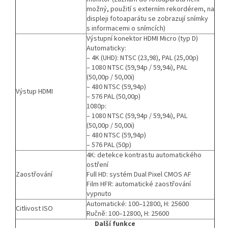
možný, použití s externím rekordérem, na
displeji fotoaparátu se zobrazují snímky
s informacemi o snímcích)
Výstupní konektor HDMI Micro (typ D)
Automaticky:
– 4K (UHD): NTSC (23,98), PAL (25,00p)
– 1080 NTSC (59,94p / 59,94i), PAL
(50,00p / 50,00i)
– 480 NTSC (59,94p)
Výstup HDMI
– 576 PAL (50,00p)
1080p:
– 1080 NTSC (59,94p / 59,94i), PAL
(50,00p / 50,00i)
– 480 NTSC (59,94p)
– 576 PAL (50p)
4K: detekce kontrastu automatického
ostření
Zaostřování
Full HD: systém Dual Pixel CMOS AF
Film HFR: automatické zaostřování
vypnuto
Automatické: 100–12800, H: 25600
Citlivost ISO
Ručně: 100–12800, H: 25600
Další funkce