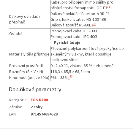
Kabel pro připojení mimo sáňky pro
31
příslušenství fotoaparátu OC-E3
Dálkové ovládání Bluetooth BR-E1
Dálkový ovladač /
Grip s funkcí stativu HG-100TBR
přepínač
32
Dálková spoušť RS-60E3
Propojovací kabel IFC-100U
Ostatní
Propojovací kabel IFC-400U
Fyzické údaje
Převážně polykarbonátová pryskyřice se
Materiály těla přístroje
skleněnými vlákny, která obsahuje
hliníkovou slitinu
Provozní prostředí
0 až 40 °C, vlhkost 85 % nebo méně
Rozměry (Š × V × H)
116,3 × 85,5 × 68,8 mm
33
Hmotnost (pouze tělo)
Přibl. 356 g
Doplňkové parametry
Kategorie
:
EOS R100
Záruka
:
2 roky
EAN
:
8714574684529
Z