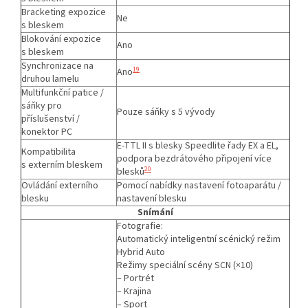
Bracketing expozice
Ne
s bleskem
Blokování expozice
Ano
s bleskem
Synchronizace na
19
Ano
druhou lamelu
Multifunkční patice /
sáňky pro
Pouze sáňky s 5 vývody
příslušenství /
konektor PC
E-TTL II s blesky Speedlite řady EX a EL,
Kompatibilita
podpora bezdrátového připojení více
s externím bleskem
20
blesků
Ovládání externího
Pomocí nabídky nastavení fotoaparátu /
blesku
nastavení blesku
Snímání
Fotografie:
Automatický inteligentní scénický režim
Hybrid Auto
Režimy speciální scény SCN (×10)
– Portrét
– Krajina
– Sport