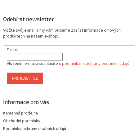
á
p
a
Odebírat newsletter
t
Vložte svůj e-mail a my vám budeme zasílat informace o nových
í
produktech na našem e-shopu.
E-mail
Vložením e-mailu souhlasíte s
podmínkami ochrany osobních údajů
PŘIHLÁSIT SE
Informace pro vás
Kamenná prodejna
Obchodní podmínky
Podmínky ochrany osobních údajů