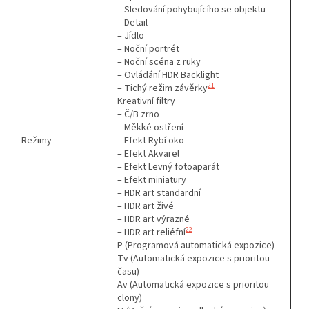
– Sledování pohybujícího se objektu
– Detail
– Jídlo
– Noční portrét
– Noční scéna z ruky
– Ovládání HDR Backlight
21
– Tichý režim závěrky
Kreativní filtry
– Č/B zrno
– Měkké ostření
Režimy
– Efekt Rybí oko
– Efekt Akvarel
– Efekt Levný fotoaparát
– Efekt miniatury
– HDR art standardní
– HDR art živé
– HDR art výrazné
22
– HDR art reliéfní
P (Programová automatická expozice)
Tv (Automatická expozice s prioritou
času)
Av (Automatická expozice s prioritou
clony)