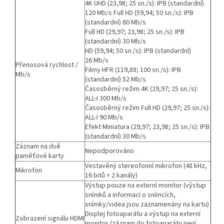
4K UHD (23,98; 25 sn./s): IPB (standardní)
120 Mb/s Full HD (59,94; 50 sn./s): IPB
(standardní) 60 Mb/s
Full HD (29,97; 23,98; 25 sn./s): IPB
(standardní) 30 Mb/s
HD (59,94; 50 sn./s): IPB (standardní)
26 Mb/s
Přenosová rychlost /
Filmy HFR (119,88; 100 sn./s): IPB
Mb/s
(standardní) 52 Mb/s
Časosběrný režim 4K (29,97; 25 sn./s):
ALL-I 300 Mb/s
Časosběrný režim Full HD (29,97; 25 sn./s):
ALL-I 90 Mb/s
Efekt Miniatura (29,97; 23,98; 25 sn./s): IPB
(standardní) 30 Mb/s
Záznam na dvě
Nepodporováno
paměťové karty
Vestavěný stereofonní mikrofon (48 kHz,
Mikrofon
16 bitů × 2 kanály)
Výstup pouze na externí monitor (výstup
snímků a informací o snímcích,
snímky/videa jsou zaznamenány na kartu)
Displej fotoaparátu a výstup na externí
Zobrazení signálu HDMI
monitor (záznam do fotoaparátu není