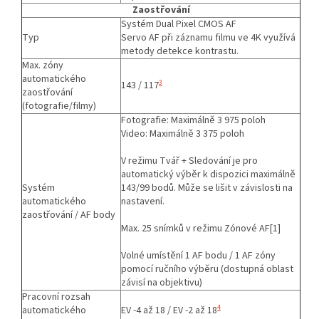
Zaostřování
Systém Dual Pixel CMOS AF
Typ
Servo AF při záznamu filmu ve 4K využívá
metody detekce kontrastu.
Max. zóny
automatického
3
143 / 117
zaostřování
(fotografie/filmy)
Fotografie: Maximálně 3 975 poloh
Video: Maximálně 3 375 poloh
V režimu Tvář + Sledování je pro
automatický výběr k dispozici maximálně
Systém
143/99 bodů. Může se lišit v závislosti na
automatického
nastavení.
zaostřování / AF body
Max. 25 snímků v režimu Zónové AF[1]
Volné umístění 1 AF bodu / 1 AF zóny
pomocí ručního výběru (dostupná oblast
závisí na objektivu)
Pracovní rozsah
4
automatického
EV -4 až 18 / EV -2 až 18