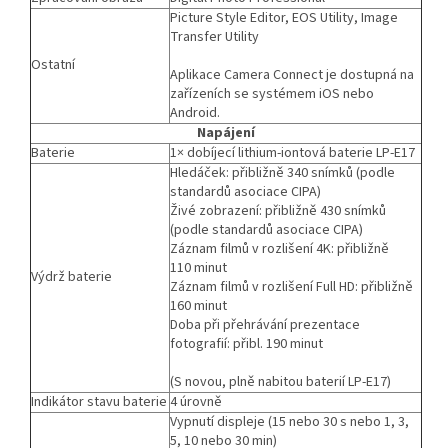
Picture Style Editor, EOS Utility, Image
Transfer Utility
Ostatní
Aplikace Camera Connect je dostupná na
zařízeních se systémem iOS nebo
Android.
Napájení
Baterie
1× dobíjecí lithium-iontová baterie LP-E17
Hledáček: přibližně 340 snímků (podle
standardů asociace CIPA)
Živé zobrazení: přibližně 430 snímků
(podle standardů asociace CIPA)
Záznam filmů v rozlišení 4K: přibližně
110 minut
Výdrž baterie
Záznam filmů v rozlišení Full HD: přibližně
160 minut
Doba při přehrávání prezentace
fotografií: přibl. 190 minut
(S novou, plně nabitou baterií LP-E17)
Indikátor stavu baterie
4 úrovně
Vypnutí displeje (15 nebo 30 s nebo 1, 3,
5, 10 nebo 30 min)