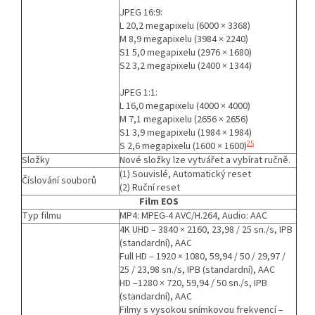
JPEG 16:9:
L 20,2 megapixelu (6000 × 3368)
M 8,9 megapixelu (3984 × 2240)
S1 5,0 megapixelu (2976 × 1680)
S2 3,2 megapixelu (2400 × 1344)
JPEG 1:1:
L 16,0 megapixelu (4000 × 4000)
M 7,1 megapixelu (2656 × 2656)
S1 3,9 megapixelu (1984 × 1984)
25
S 2,6 megapixelu (1600 × 1600)
Složky
Nové složky lze vytvářet a vybírat ručně.
(1) Souvislé, Automatický reset
Číslování souborů
(2) Ruční reset
Film EOS
Typ filmu
MP4: MPEG-4 AVC/H.264, Audio: AAC
4K UHD – 3840 × 2160, 23,98 / 25 sn./s, IPB
(standardní), AAC
Full HD – 1920 × 1080, 59,94 / 50 / 29,97 /
25 / 23,98 sn./s, IPB (standardní), AAC
HD –1280 × 720, 59,94 / 50 sn./s, IPB
(standardní), AAC
Filmy s vysokou snímkovou frekvencí –