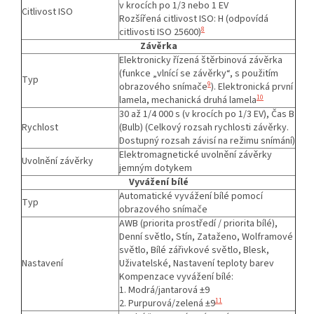
v krocích po 1/3 nebo 1 EV
Citlivost ISO
Rozšířená citlivost ISO: H (odpovídá
8
citlivosti ISO 25600)
Závěrka
Elektronicky řízená štěrbinová závěrka
(funkce „vlnící se závěrky“, s použitím
Typ
9
obrazového snímače
). Elektronická první
10
lamela, mechanická druhá lamela
30 až 1/4 000 s (v krocích po 1/3 EV), Čas B
Rychlost
(Bulb) (Celkový rozsah rychlosti závěrky.
Dostupný rozsah závisí na režimu snímání)
Elektromagnetické uvolnění závěrky
Uvolnění závěrky
jemným dotykem
Vyvážení bílé
Automatické vyvážení bílé pomocí
Typ
obrazového snímače
AWB (priorita prostředí / priorita bílé),
Denní světlo, Stín, Zataženo, Wolframové
světlo, Bílé zářivkové světlo, Blesk,
Nastavení
Uživatelské, Nastavení teploty barev
Kompenzace vyvážení bílé:
1. Modrá/jantarová ±9
11
2. Purpurová/zelená ±9