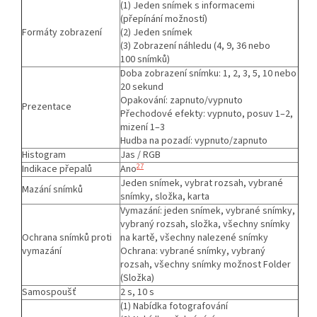
(1) Jeden snímek s informacemi
(přepínání možností)
Formáty zobrazení
(2) Jeden snímek
(3) Zobrazení náhledu (4, 9, 36 nebo
100 snímků)
Doba zobrazení snímku: 1, 2, 3, 5, 10 nebo
20 sekund
Opakování: zapnuto/vypnuto
Prezentace
Přechodové efekty: vypnuto, posuv 1–2,
mizení 1–3
Hudba na pozadí: vypnuto/zapnuto
Histogram
Jas / RGB
27
Indikace přepalů
Ano
Jeden snímek, vybrat rozsah, vybrané
Mazání snímků
snímky, složka, karta
Vymazání: jeden snímek, vybrané snímky,
vybraný rozsah, složka, všechny snímky
Ochrana snímků proti
na kartě, všechny nalezené snímky
vymazání
Ochrana: vybrané snímky, vybraný
rozsah, všechny snímky možnost Folder
(Složka)
Samospoušť
2 s, 10 s
(1) Nabídka fotografování