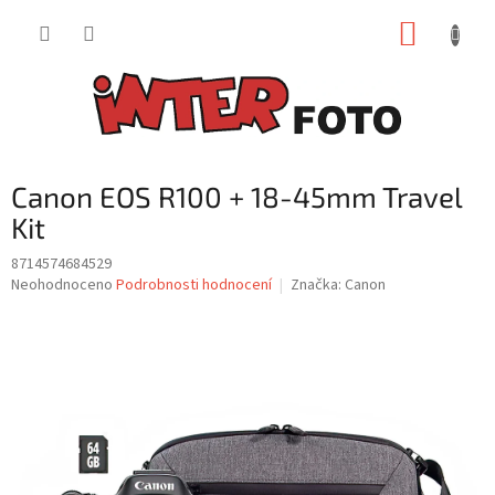
Přejít
NÁKUP
na
obsah
KOŠÍK
Canon EOS R100 + 18-45mm Travel
Kit
8714574684529
Průměrné
Neohodnoceno
Podrobnosti hodnocení
Značka:
Canon
hodnocení
produktu
je
0,0
z
5
hvězdiček.