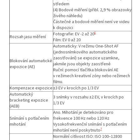
středem
(4) Bodové měření (přibl. 2,9 % obrazovky
živého náhledu)
Částečné a bodové měření není ve videu
k dispozici
6
Fotografie: EV -2 až 20
Rozsah jasu měření
Film: EV 0 až 20
Automaticky: V režimu One-Shot AF
(jednosnímkového automatického
zaostřování) se expozice uzamkne,
Blokování automatické
jakmile jsou objekty zaostřené
expozice (AE)
Ruční: pomocí tlačítka blokování AE
v režimech kreativní zóny nebo režimech
filmu.
Kompenzace expozice
±3 EV v krocích po 1/3 EV
Automatický
3 snímky v rozsahu ±2 EV, v krocích po
bracketing expozice
1/3 EV
(AEB)
Ano. Mihotání je detekováno pro
Snímání s potlačením
frekvence 100 Hz nebo 120 Hz
mihotání
Vysokofrekvenční snímání s potlačením
7
mihotání není poskytnuto
Normální citlivost ISO: ISO 100–12800