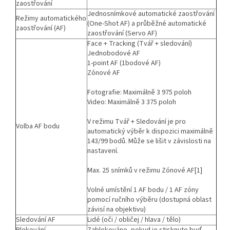
zaostřování
Jednosnímkové automatické zaostřování
Režimy automatického
(One-Shot AF) a průběžné automatické
zaostřování (AF)
zaostřování (Servo AF)
Face + Tracking (Tvář + sledování)
Jednobodové AF
1-point AF (1bodové AF)
Zónové AF
Fotografie: Maximálně 3 975 poloh
Video: Maximálně 3 375 poloh
V režimu Tvář + Sledování je pro
Volba AF bodu
automatický výběr k dispozici maximálně
143/99 bodů. Může se lišit v závislosti na
nastavení.
Max. 25 snímků v režimu Zónové AF[1]
Volné umístění 1 AF bodu / 1 AF zóny
pomocí ručního výběru (dostupná oblast
závisí na objektivu)
Sledování AF
Lidé (oči / obličej / hlava / tělo)
Blokování
Zablokováno, pokud je stisknuto buď