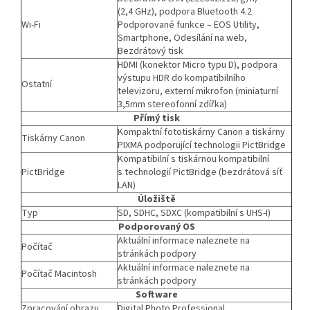
(2,4 GHz), podpora Bluetooth 4.2
Wi-Fi
Podporované funkce – EOS Utility,
Smartphone, Odesílání na web,
Bezdrátový tisk
HDMI (konektor Micro typu D), podpora
výstupu HDR do kompatibilního
Ostatní
televizoru, externí mikrofon (miniaturní
3,5mm stereofonní zdířka)
Přímý tisk
Kompaktní fototiskárny Canon a tiskárny
Tiskárny Canon
PIXMA podporující technologii PictBridge
Kompatibilní s tiskárnou kompatibilní
PictBridge
s technologií PictBridge (bezdrátová síť
LAN)
Úložiště
Typ
SD, SDHC, SDXC (kompatibilní s UHS-I)
Podporovaný OS
Aktuální informace naleznete na
Počítač
stránkách podpory
Aktuální informace naleznete na
Počítač Macintosh
stránkách podpory
Software
Zpracování obrazu
Digital Photo Professional