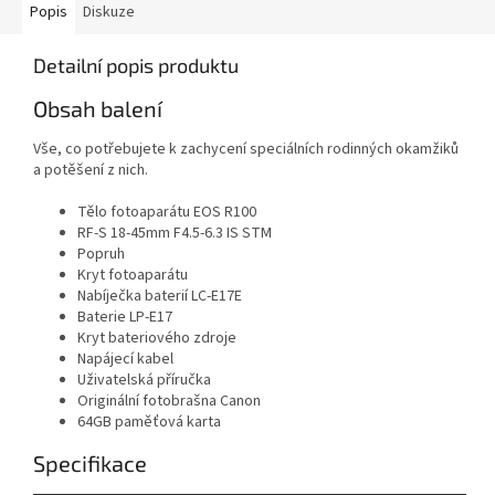
Popis
Diskuze
Detailní popis produktu
Obsah balení
Vše, co potřebujete k zachycení speciálních rodinných okamžiků
a potěšení z nich.
Tělo fotoaparátu EOS R100
RF-S 18-45mm F4.5-6.3 IS STM
Popruh
Kryt fotoaparátu
Nabíječka baterií LC-E17E
Baterie LP-E17
Kryt bateriového zdroje
Napájecí kabel
Uživatelská příručka
Originální fotobrašna Canon
64GB paměťová karta
Specifikace