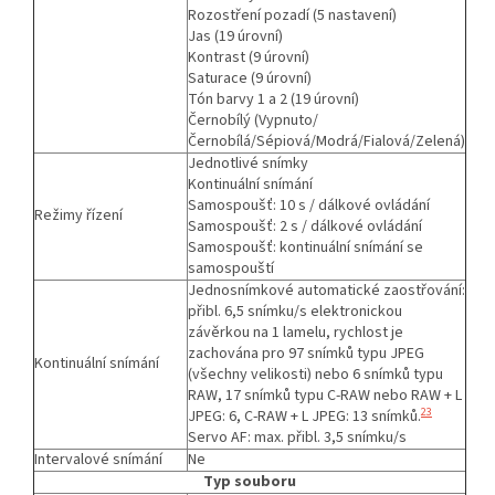
Rozostření pozadí (5 nastavení)
Jas (19 úrovní)
Kontrast (9 úrovní)
Saturace (9 úrovní)
Tón barvy 1 a 2 (19 úrovní)
Černobílý (Vypnuto/
Černobílá/Sépiová/Modrá/Fialová/Zelená)
Jednotlivé snímky
Kontinuální snímání
Samospoušť: 10 s / dálkové ovládání
Režimy řízení
Samospoušť: 2 s / dálkové ovládání
Samospoušť: kontinuální snímání se
samospouští
Jednosnímkové automatické zaostřování:
přibl. 6,5 snímku/s elektronickou
závěrkou na 1 lamelu, rychlost je
zachována pro 97 snímků typu JPEG
Kontinuální snímání
(všechny velikosti) nebo 6 snímků typu
RAW, 17 snímků typu C-RAW nebo RAW + L
23
JPEG: 6, C-RAW + L JPEG: 13 snímků.
Servo AF: max. přibl. 3,5 snímku/s
Intervalové snímání
Ne
Typ souboru