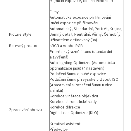
M (Ruční expozice, dlouhá expozice)
Filmy:
Automatická expozice při filmování
Ruční expozice při filmování
Automatický, Standardní, Portrét, Krajina,
Picture Style
Jemný detail, Neutrální, Věrný, Černobílý,
Uživatelem definovaný (3×)
Barevný prostor
sRGB a Adobe RGB
Priorita zvýraznění tónu (standardní
a zvýšená)
Auto Lighting Optimizer (Automatická
optimalizace jasu) (4 nastavení)
Potlačení šumu dlouhé expozice
Potlačení šumu při vysoké citlivosti ISO
(4 nastavení a Potlačení šumu u více
snímků)
Korekce vinětace objektivu
Korekce chromatické vady
Korekce difrakce
Zpracování obrazu
Digital Lens Optimizer (DLO)
Kreativní asistent:
Předvolby