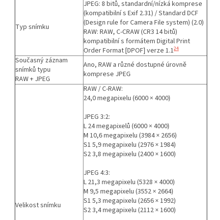
JPEG: 8 bitů, standardní/nízká komprese
(kompatibilní s Exif 2.31) / Standard DCF
(Design rule for Camera File system) (2.0)
Typ snímku
RAW: RAW, C-CRAW (CR3 14 bitů)
kompatibilní s formátem Digital Print
24
Order Format [DPOF] verze 1.1
Současný záznam
Ano, RAW a různé dostupné úrovně
snímků typu
komprese JPEG
RAW + JPEG
RAW / C-RAW:
24,0 megapixelu (6000 × 4000)
JPEG 3:2:
L 24 megapixelů (6000 × 4000)
M 10,6 megapixelu (3984 × 2656)
S1 5,9 megapixelu (2976 × 1984)
S2 3,8 megapixelu (2400 × 1600)
JPEG 4:3:
L 21,3 megapixelu (5328 × 4000)
M 9,5 megapixelu (3552 × 2664)
S1 5,3 megapixelu (2656 × 1992)
Velikost snímku
S2 3,4 megapixelu (2112 × 1600)