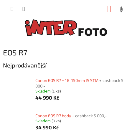
Přejít
NÁKUP
na
obsah
KOŠÍK
EOS R7
Nejprodávanější
Canon EOS R7 + 18-150mm IS STM
+ cashback 5
000,-
Skladem
(1 ks)
44 990 Kč
Canon EOS R7 body
+ cashback 5 000,-
Skladem
(3 ks)
34 990 Kč