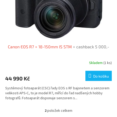
Canon EOS R7 + 18-150mm IS STM
+ cashback 5 000,-
Skladem
(1 ks)
Do košíku
44 990 Kč
Systémový fotoaparát (CSC) řady EOS s RF bajonetem a senzorem
velikosti APS-C, to je model R7, mířící do řad nadšených hobby
fotografů. Fotoaparát disponuje senzorem s...
2
položek celkem
O