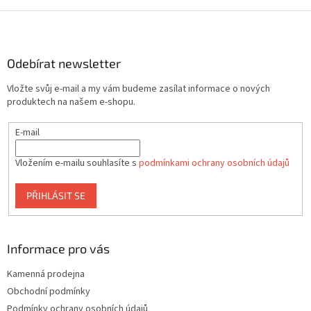
v
l
Z
á
á
d
p
a
a
Odebírat newsletter
c
t
í
Vložte svůj e-mail a my vám budeme zasílat informace o nových
í
p
produktech na našem e-shopu.
r
v
E-mail
k
y
v
Vložením e-mailu souhlasíte s
podmínkami ochrany osobních údajů
ý
p
PŘIHLÁSIT SE
i
s
u
Informace pro vás
Kamenná prodejna
Obchodní podmínky
Podmínky ochrany osobních údajů