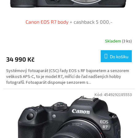
ů
Canon EOS R7 body
+ cashback 5 000,-
Skladem
(3 ks)
Do košíku
34 990 Kč
Systémový fotoaparát (CSC) řady EOS s RF bajonetem a senzorem
velikosti APS-C, to je model R7, mířící do řad nadšených hobby
fotografů. Fotoaparát disponuje senzorem s...
Kód:
4549292185553