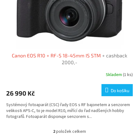
Canon EOS R10 + RF-S 18-45mm IS STM
+ cashback
2000,-
Skladem
(1 ks)
Do košíku
26 990 Kč
Systémový fotoaparát (CSC) řady EOS s RF bajonetem a senzorem
velikosti APS-C, to je model R10, mířící do řad nadšených hobby
fotografů. Fotoaparát disponuje senzorem s...
2
položek celkem
O