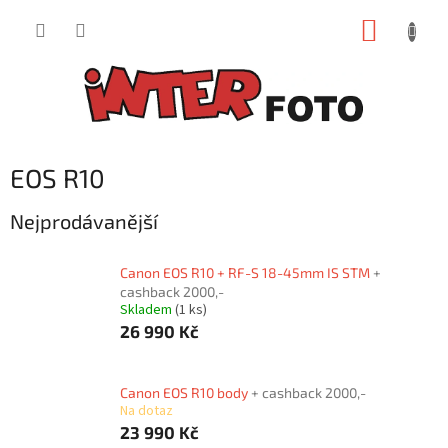
Přejít
NÁKUP
na
obsah
KOŠÍK
EOS R10
Nejprodávanější
Canon EOS R10 + RF-S 18-45mm IS STM
+
cashback 2000,-
Skladem
(1 ks)
26 990 Kč
Canon EOS R10 body
+ cashback 2000,-
Na dotaz
23 990 Kč