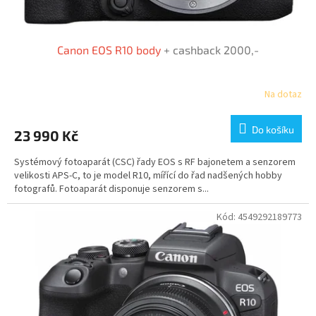
ů
Canon EOS R10 body
+ cashback 2000,-
Na dotaz
Do košíku
23 990 Kč
Systémový fotoaparát (CSC) řady EOS s RF bajonetem a senzorem
velikosti APS-C, to je model R10, mířící do řad nadšených hobby
fotografů. Fotoaparát disponuje senzorem s...
Kód:
4549292189773