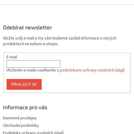
v
l
Z
á
á
d
p
a
a
Odebírat newsletter
c
t
í
Vložte svůj e-mail a my vám budeme zasílat informace o nových
í
p
produktech na našem e-shopu.
r
v
E-mail
k
y
v
Vložením e-mailu souhlasíte s
podmínkami ochrany osobních údajů
ý
p
PŘIHLÁSIT SE
i
s
u
Informace pro vás
Kamenná prodejna
Obchodní podmínky
Podmínky ochrany osobních údajů