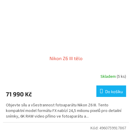
Nikon Z6 III tělo
Skladem
(5 ks)
Do košíku
71 990 Kč
Objevte sílu a všestrannost fotoaparátu Nikon Z6 III. Tento
kompaktní model formátu FX nabízí 24,5 milionu pixelů pro detailní
snímky, 6K RAW video přímo ve fotoaparátu a...
Kód:
4960759917867