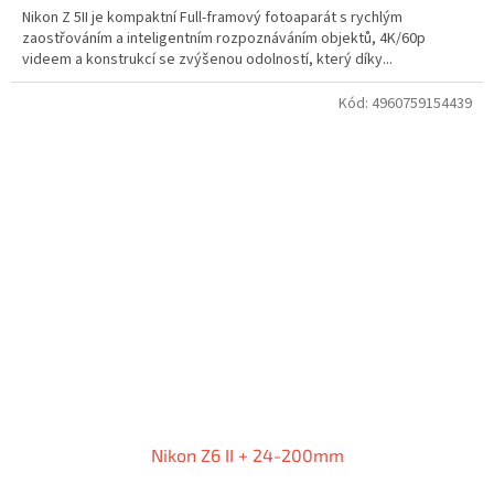
Nikon Z 5II je kompaktní Full-framový fotoaparát s rychlým
zaostřováním a inteligentním rozpoznáváním objektů, 4K/60p
videem a konstrukcí se zvýšenou odolností, který díky...
Kód:
4960759154439
Nikon Z6 II + 24-200mm