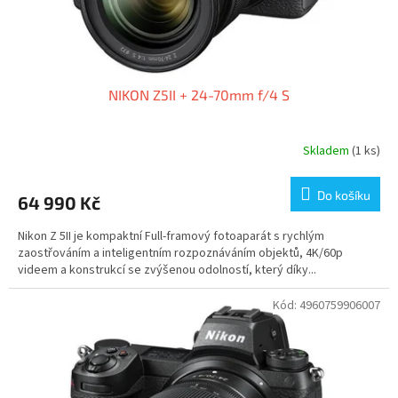
t
ů
NIKON Z5II + 24-70mm f/4 S
Skladem
(1 ks)
Do košíku
64 990 Kč
Nikon Z 5II je kompaktní Full-framový fotoaparát s rychlým
zaostřováním a inteligentním rozpoznáváním objektů, 4K/60p
videem a konstrukcí se zvýšenou odolností, který díky...
Kód:
4960759906007