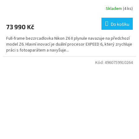
Skladem
(4 ks)
Do košíku
73 990 Kč
Full-frame bezzrcadlovka Nikon Z6 II plynule navazuje na předchozí
model Z6. Hlavní inovací je duální procesor EXPEED 6, který zrychluje
práci s fotoaparátem a navyšuje...
Kód:
4960759910264