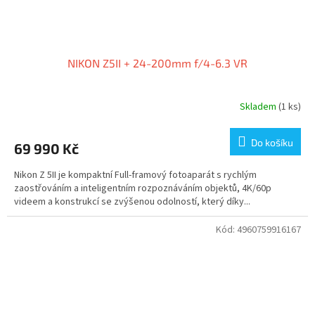
NIKON Z5II + 24-200mm f/4-6.3 VR
Skladem
(1 ks)
Do košíku
69 990 Kč
Nikon Z 5II je kompaktní Full-framový fotoaparát s rychlým
zaostřováním a inteligentním rozpoznáváním objektů, 4K/60p
videem a konstrukcí se zvýšenou odolností, který díky...
Kód:
4960759916167