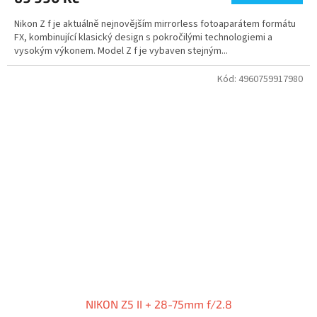
Nikon Z f je aktuálně nejnovějším mirrorless fotoaparátem formátu
FX, kombinující klasický design s pokročilými technologiemi a
vysokým výkonem. Model Z f je vybaven stejným...
Kód:
4960759917980
NIKON Z5 II + 28-75mm f/2.8