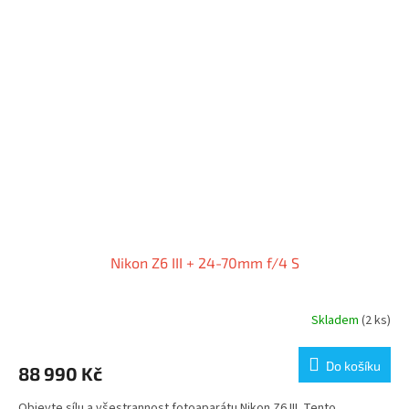
Nikon Z6 III + 24-70mm f/4 S
Skladem
(2 ks)
Do košíku
88 990 Kč
Objevte sílu a všestrannost fotoaparátu Nikon Z6 III. Tento