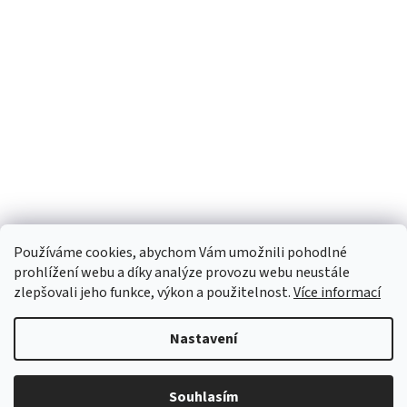
Používáme cookies, abychom Vám umožnili pohodlné
prohlížení webu a díky analýze provozu webu neustále
zlepšovali jeho funkce, výkon a použitelnost.
Více informací
Nastavení
Vytvořil Shoptet
Souhlasím
Copyright 2026
INTERFOTO
. Všechna práva vyhrazena.