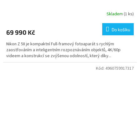
Skladem
(1 ks)
Do košíku
69 990 Kč
Nikon Z 5II je kompaktní Full-framový fotoaparát s rychlým
zaostřováním a inteligentním rozpoznáváním objektů, 4K/60p
videem a konstrukcí se zvýšenou odolností, který díky...
Kód:
4960759917317