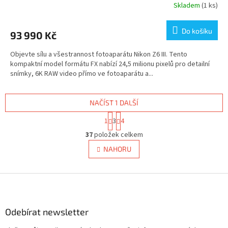
Skladem
(1 ks)
Do košíku
93 990 Kč
Objevte sílu a všestrannost fotoaparátu Nikon Z6 III. Tento
kompaktní model formátu FX nabízí 24,5 milionu pixelů pro detailní
snímky, 6K RAW video přímo ve fotoaparátu a...
NAČÍST 1 DALŠÍ
S
1
3
4
t
O
r
37
položek celkem
v
á
l
NAHORU
n
á
k
d
o
v
Z
a
á
c
á
n
í
p
í
p
a
Odebírat newsletter
r
t
v