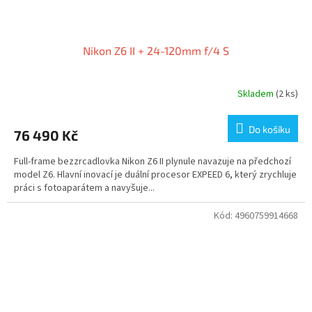
Nikon Z6 II + 24-120mm f/4 S
Skladem
(2 ks)
Do košíku
76 490 Kč
Full-frame bezzrcadlovka Nikon Z6 II plynule navazuje na předchozí
model Z6. Hlavní inovací je duální procesor EXPEED 6, který zrychluje
práci s fotoaparátem a navyšuje...
Kód:
4960759914668