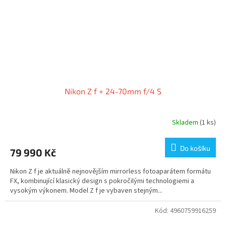
Nikon Z f + 24-70mm f/4 S
Skladem
(1 ks)
Do košíku
79 990 Kč
Nikon Z f je aktuálně nejnovějším mirrorless fotoaparátem formátu
FX, kombinující klasický design s pokročilými technologiemi a
vysokým výkonem. Model Z f je vybaven stejným...
Kód:
4960759916259