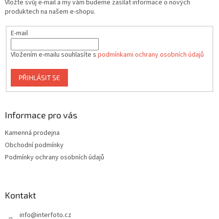
Vložte svůj e-mail a my vám budeme zasílat informace o nových
í
k
produktech na našem e-shopu.
y
v
E-mail
ý
p
i
Vložením e-mailu souhlasíte s
podmínkami ochrany osobních údajů
s
u
PŘIHLÁSIT SE
Informace pro vás
Kamenná prodejna
Obchodní podmínky
Podmínky ochrany osobních údajů
Kontakt
info
@
interfoto.cz