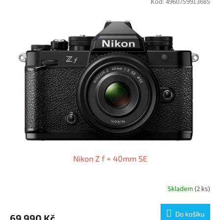
Kód:
4960759913685
Nikon Z f + 40mm SE
Skladem
(2 ks)
Do košíku
69 990 Kč