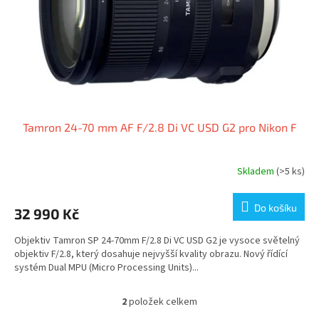
Tamron 24-70 mm AF F/2.8 Di VC USD G2 pro Nikon F
Skladem
(>5 ks)
Do košíku
32 990 Kč
Objektiv Tamron SP 24-70mm F/2.8 Di VC USD G2 je vysoce světelný
objektiv F/2.8, který dosahuje nejvyšší kvality obrazu. Nový řídící
systém Dual MPU (Micro Processing Units)...
2
položek celkem
O