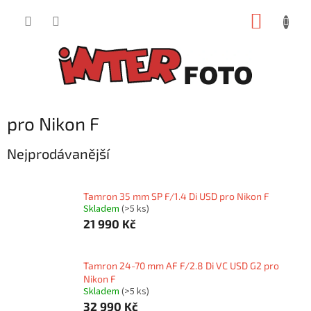
Přejít
NÁKUP
na
obsah
KOŠÍK
pro Nikon F
Nejprodávanější
Tamron 35 mm SP F/1.4 Di USD pro Nikon F
Skladem
(>5 ks)
21 990 Kč
Tamron 24-70 mm AF F/2.8 Di VC USD G2 pro
Nikon F
Skladem
(>5 ks)
32 990 Kč