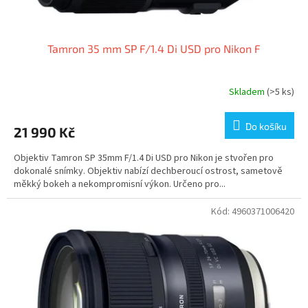
ů
Tamron 35 mm SP F/1.4 Di USD pro Nikon F
Skladem
(>5 ks)
Do košíku
21 990 Kč
Objektiv Tamron SP 35mm F/1.4 Di USD pro Nikon je stvořen pro
dokonalé snímky. Objektiv nabízí dechberoucí ostrost, sametově
měkký bokeh a nekompromisní výkon. Určeno pro...
Kód:
4960371006420