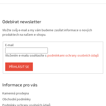
v
l
Z
á
á
d
p
a
a
Odebírat newsletter
c
t
í
Vložte svůj e-mail a my vám budeme zasílat informace o nových
í
p
produktech na našem e-shopu.
r
v
E-mail
k
y
v
Vložením e-mailu souhlasíte s
podmínkami ochrany osobních údajů
ý
p
PŘIHLÁSIT SE
i
s
u
Informace pro vás
Kamenná prodejna
Obchodní podmínky
Podmínky ochrany osobních údajů