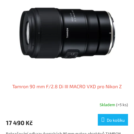
Tamron 90 mm F/2.8 Di III MACRO VXD pro Nikon Z
Skladem
(>5 ks)
Do košíku
17 490 Kč
Pokračování odkazu ikonických 90 mm makro objektivů TAMRON,