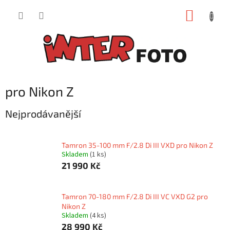
Přejít
NÁKUP
na
obsah
KOŠÍK
pro Nikon Z
Nejprodávanější
Tamron 35-100 mm F/2.8 Di III VXD pro Nikon Z
Skladem
(1 ks)
21 990 Kč
Tamron 70-180 mm F/2.8 Di III VC VXD G2 pro
Nikon Z
Skladem
(4 ks)
28 990 Kč