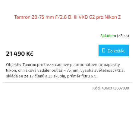
Tamron 28-75 mm F/2.8 Di III VXD G2 pro Nikon Z
Skladem
(>5 ks)
Do košíku
21 490 Kč
Objektiv Tamron pro bezzrcadlové plnoformátové fotoaparáty
Nikon, ohnisková vzdálenost 28 – 75 mm, vysoká světelnost F/2,8,
skládá se ze 17 členů a 15 skupin, průměr filtru 67...
Kód:
4960371007038