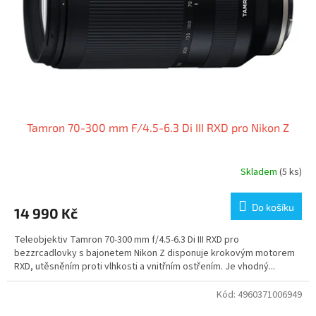
o
d
u
k
t
ů
Tamron 70-300 mm F/4.5-6.3 Di III RXD pro Nikon Z
Skladem
(5 ks)
Do košíku
14 990 Kč
Teleobjektiv Tamron 70-300 mm f/4.5-6.3 Di III RXD pro
bezzrcadlovky s bajonetem Nikon Z disponuje krokovým motorem
RXD, utěsněním proti vlhkosti a vnitřním ostřením. Je vhodný...
Kód:
4960371006949