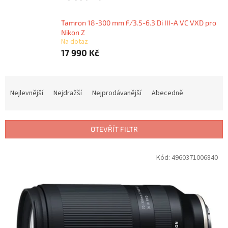
Tamron 18-300 mm F/3.5-6.3 Di III-A VC VXD pro
Nikon Z
Na dotaz
17 990 Kč
Ř
a
Nejlevnější
Nejdražší
Nejprodávanější
Abecedně
z
e
n
OTEVŘÍT FILTR
í
p
V
Kód:
4960371006840
r
ý
o
p
d
i
u
s
k
p
t
r
ů