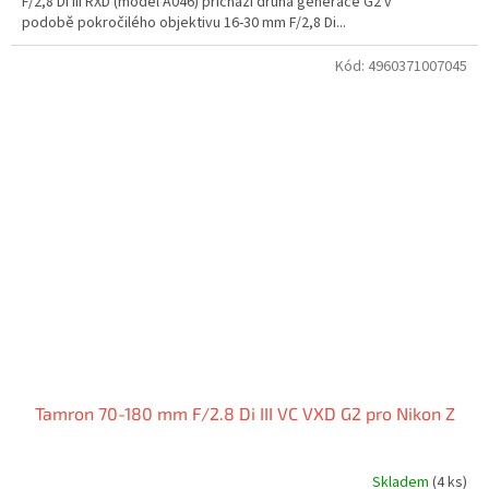
F/2,8 Di III RXD (model A046) přichází druhá generace G2 v
podobě pokročilého objektivu 16-30 mm F/2,8 Di...
Kód:
4960371007045
Tamron 70-180 mm F/2.8 Di III VC VXD G2 pro Nikon Z
Skladem
(4 ks)