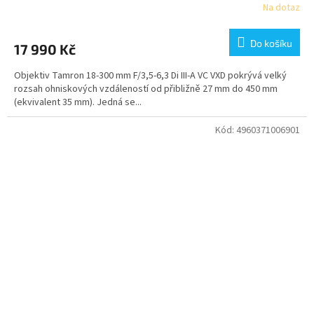
Na dotaz
Do košíku
17 990 Kč
Objektiv Tamron 18-300 mm F/3,5-6,3 Di III-A VC VXD pokrývá velký
rozsah ohniskových vzdáleností od přibližně 27 mm do 450 mm
(ekvivalent 35 mm). Jedná se...
Kód:
4960371006901