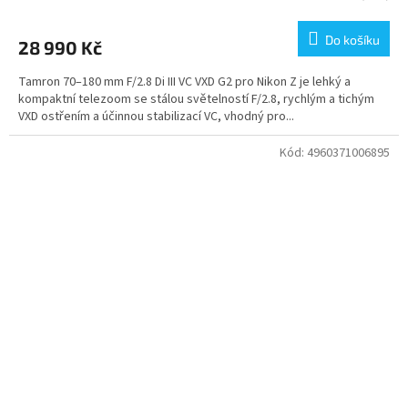
Do košíku
28 990 Kč
Tamron 70–180 mm F/2.8 Di III VC VXD G2 pro Nikon Z je lehký a
kompaktní telezoom se stálou světelností F/2.8, rychlým a tichým
VXD ostřením a účinnou stabilizací VC, vhodný pro...
Kód:
4960371006895