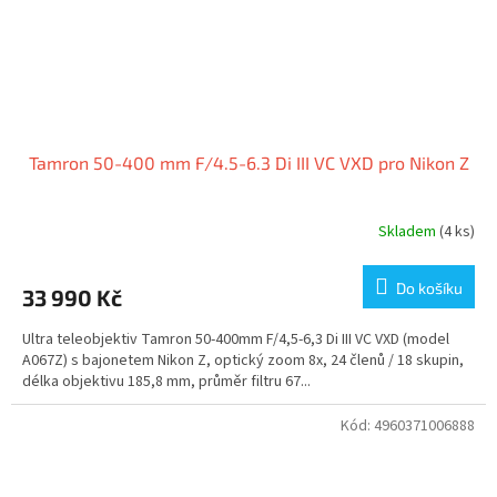
Tamron 50-400 mm F/4.5-6.3 Di III VC VXD pro Nikon Z
Skladem
(4 ks)
Do košíku
33 990 Kč
Ultra teleobjektiv Tamron 50-400mm F/4,5-6,3 Di III VC VXD (model
A067Z) s bajonetem Nikon Z, optický zoom 8x, 24 členů / 18 skupin,
délka objektivu 185,8 mm, průměr filtru 67...
Kód:
4960371006888