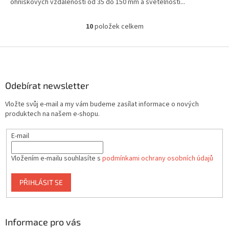
ohniskových vzdáleností od 35 do 150 mm a světelností...
10
položek celkem
O
v
l
Z
á
á
d
p
a
a
Odebírat newsletter
c
t
í
Vložte svůj e-mail a my vám budeme zasílat informace o nových
í
p
produktech na našem e-shopu.
r
v
E-mail
k
y
v
Vložením e-mailu souhlasíte s
podmínkami ochrany osobních údajů
ý
p
PŘIHLÁSIT SE
i
s
u
Informace pro vás