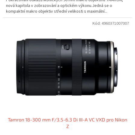
nová kapitola v zobrazování a optickém výkonu.Jedná se o
kompaktní makro objektiv střední velikosti s maximální...
Kód:
4960371007007
Tamron 18-300 mm F/3.5-6.3 Di III-A VC VXD pro Nikon
Z