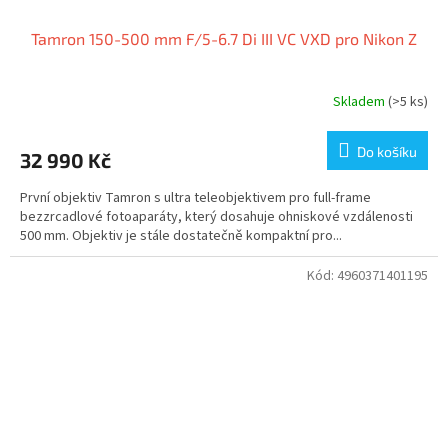
Tamron 150-500 mm F/5-6.7 Di III VC VXD pro Nikon Z
Skladem
(>5 ks)
Do košíku
32 990 Kč
První objektiv Tamron s ultra teleobjektivem pro full-frame
bezzrcadlové fotoaparáty, který dosahuje ohniskové vzdálenosti
500 mm. Objektiv je stále dostatečně kompaktní pro...
Kód:
4960371401195