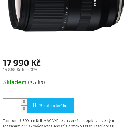
17 990 Kč
14 868 Kč bez DPH
Měrná
Skladem
(>5 ks)
cena:
Přidat do košíku
Tamron 18-300mm Di III-A VC VXD je univerzální objektiv s velkým
rozsahem ohniskových vzdáleností a optickou stabilizací obrazu.