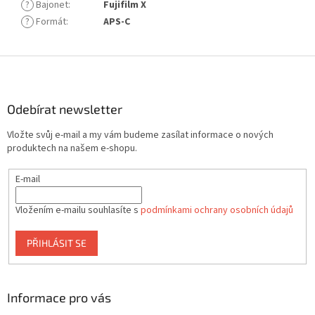
?
Bajonet
:
Fujifilm X
?
Formát
:
APS-C
Z
á
p
a
Odebírat newsletter
t
Vložte svůj e-mail a my vám budeme zasílat informace o nových
í
produktech na našem e-shopu.
E-mail
Vložením e-mailu souhlasíte s
podmínkami ochrany osobních údajů
PŘIHLÁSIT SE
Informace pro vás