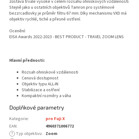
zůstává trvale vysoké v celém rozsahu ohniskových vzdáleností.
Stejně jako u ostatních objektivů Tamron pro systémové
bezzrcadlovky je průměr filtru 67 mm. Díky mechanismu VXD má
objektiv rychlé, tiché a přesné ostření.
Ocenění:
EISA Awards 2022-2023 - BEST PRODUCT - TRAVEL ZOOM LENS
Hlavní přednosti:
Rozsah ohniskové vzdálenosti
Cenová dostupnost
Objektiv typu ALL-IN
Stabilizace a ostření
Kompaktní rozměry a váha
Doplňkové parametry
Kategorie
:
pro Fuji X
EAN
:
4960371006772
?
Typ objektivu
:
Zoom