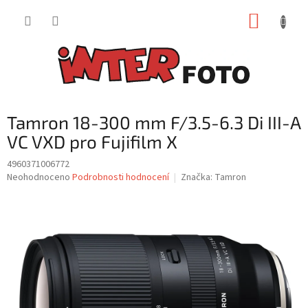
Přejít
NÁKUP
na
obsah
KOŠÍK
Tamron 18-300 mm F/3.5-6.3 Di III-A
VC VXD pro Fujifilm X
4960371006772
Průměrné
Neohodnoceno
Podrobnosti hodnocení
Značka:
Tamron
hodnocení
produktu
je
0,0
z
5
hvězdiček.