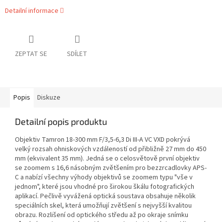
Detailní informace
ZEPTAT SE
SDÍLET
Popis
Diskuze
Detailní popis produktu
Objektiv Tamron 18-300 mm F/3,5-6,3 Di III-A VC VXD pokrývá
velký rozsah ohniskových vzdáleností od přibližně 27 mm do 450
mm (ekvivalent 35 mm). Jedná se o celosvětově první objektiv
se zoomem s 16,6 násobným zvětšením pro bezzrcadlovky APS-
C a nabízí všechny výhody objektivů se zoomem typu "vše v
jednom", které jsou vhodné pro širokou škálu fotografických
aplikací. Pečlivě vyvážená optická soustava obsahuje několik
speciálních skel, která umožňují zvětšení s nejvyšší kvalitou
obrazu. Rozlišení od optického středu až po okraje snímku